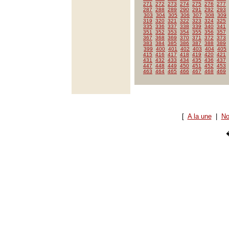
271
272
273
274
275
276
277
287
288
289
290
291
292
293
303
304
305
306
307
308
309
319
320
321
322
323
324
325
335
336
337
338
339
340
341
351
352
353
354
355
356
357
367
368
369
370
371
372
373
383
384
385
386
387
388
389
399
400
401
402
403
404
405
415
416
417
418
419
420
421
431
432
433
434
435
436
437
447
448
449
450
451
452
453
463
464
465
466
467
468
469
[
A la une
|
No