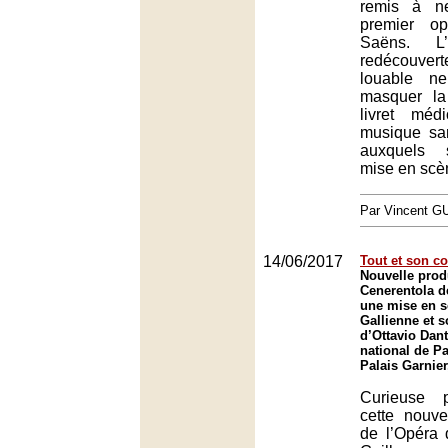
remis à n
premier o
Saëns. L’
redécouve
louable n
masquer la
livret méd
musique san
auxquels 
mise en scèn
Par Vincent G
14/06/2017
Tout et son co
Nouvelle prod
Cenerentola d
une mise en s
Gallienne et s
d’Ottavio Dan
national de Pa
Palais Garnier
Curieuse 
cette nouve
de l’Opéra 