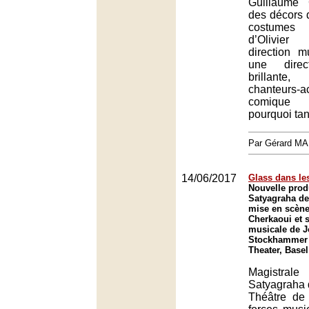
Guillaume 
des décors d
costumes
d’Olivier
direction m
une direc
brillante
chanteurs
comique e
pourquoi tan
Par Gérard M
14/06/2017
Glass dans le
Nouvelle prod
Satyagraha de
mise en scène
Cherkaoui et s
musicale de 
Stockhammer 
Theater, Basel
Magistrale
Satyagraha 
Théâtre de