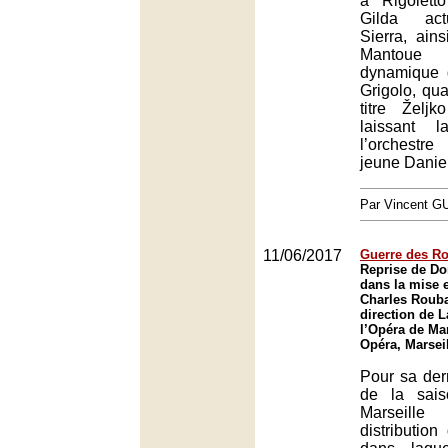
à Rigolett
Gilda act
Sierra, ain
Mantoue pa
dynamique g
Grigolo, qua
titre Željk
laissant 
l’orchest
jeune Daniel
Par Vincent G
11/06/2017
Guerre des Ro
Reprise de Do
dans la mise 
Charles Rouba
direction de 
l’Opéra de Mar
Opéra, Marsei
Pour sa der
de la sais
Marseill
distributio