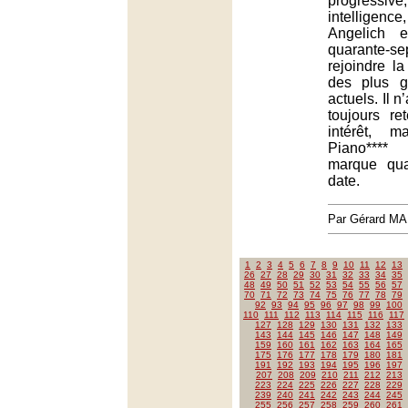
progressi
intelligen
Angelich 
quarante
rejoindre la
des plus g
actuels. Il n
toujours re
intérêt, m
Piano**** 
marque qu
date.
Par Gérard M
1
2
3
4
5
6
7
8
9
10
11
12
13
26
27
28
29
30
31
32
33
34
35
48
49
50
51
52
53
54
55
56
57
70
71
72
73
74
75
76
77
78
79
92
93
94
95
96
97
98
99
100
110
111
112
113
114
115
116
117
127
128
129
130
131
132
133
143
144
145
146
147
148
149
159
160
161
162
163
164
165
175
176
177
178
179
180
181
191
192
193
194
195
196
197
207
208
209
210
211
212
213
223
224
225
226
227
228
229
239
240
241
242
243
244
245
255
256
257
258
259
260
261