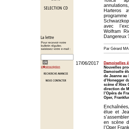
Tosca apr
annulations,
Harteros a
progra
Schwarzkopf
avec l’exc
Wolfram Ri
Dangereux 
Pour recevoir notre
bulletin régulier,
Par Gérard M
saisissez votre e-mail :
17/06/2017
Damoiselles é
d�sinscription
Nouvelles pro
Damoiselle él
de Jeanne au
d’Honegger d
scène d’Alex O
direction de M
l’Opéra de Fra
Oper, Frankfur
Enchaînées
élue et Je
s’assemble
en scène d
l’Oper Frankf