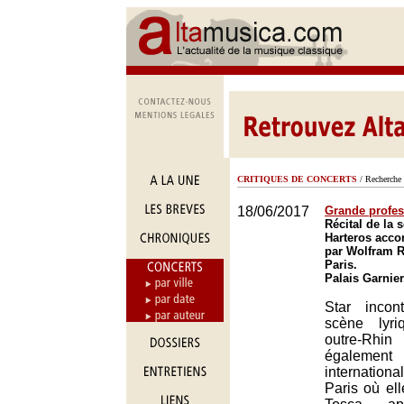
CRITIQUES DE CONCERTS
/ Recherche 
18/06/2017
Grande profes
Récital de la 
Harteros acc
par Wolfram R
Paris.
Palais Garnier
Star incon
scène lyr
outre-Rhin
égalem
international
Paris où el