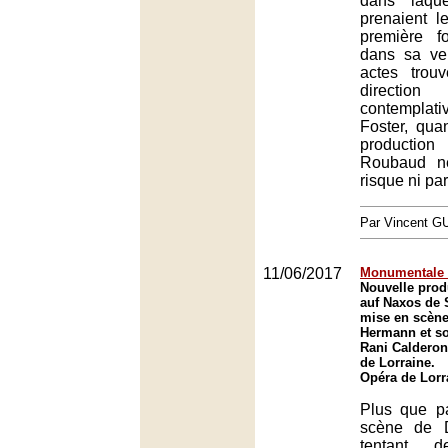
dans laque
prenaient l
première f
dans sa ve
actes trou
directi
contemplat
Foster, qua
productio
Roubaud n
risque ni part
Par Vincent G
11/06/2017
Monumentale 
Nouvelle prod
auf Naxos de 
mise en scène
Hermann et so
Rani Calderon
de Lorraine.
Opéra de Lorr
Plus que p
scène de 
tentant 