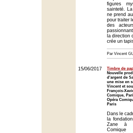
figures m
sainteté. L
ne prend au
pour traiter 
des acteur
passionnant
la direction
crée un tapi
Par Vincent G
15/06/2017
Timbre de pap
Nouvelle prod
d’argent de S
une mise en s
Vincent et sou
François-Xavi
Comique, Pari
Opéra Comique
Paris
Dans le cadr
la fondatio
Zane à Pa
Comique 