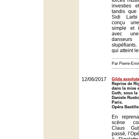
forces musi
investies e
tandis que
Sidi Larb
conçu une
simple et 
avec un
danseurs
stupéfiant
qui atteint l
Par Pierre-E
12/06/2017
Gilda assolut
Reprise de Rig
dans la mise 
Guth, sous la 
Daniele Rustio
Paris.
Opéra Bastille
En repren
scène con
Claus Gut
passé, l’Opé