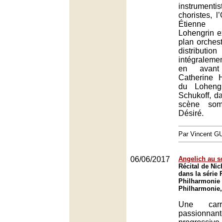
instrumenti
choristes, l
Étienne
Lohengrin e
plan orchest
distribu
intégraleme
en avant
Catherine 
du Loheng
Schukoff, d
scène som
Désiré.
Par Vincent G
06/06/2017
Angelich au 
Récital de Ni
dans la série 
Philharmonie 
Philharmonie,
Une carri
passion