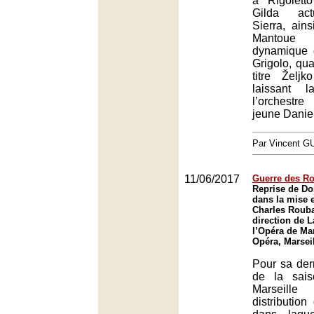
à Rigolett
Gilda act
Sierra, ain
Mantoue pa
dynamique g
Grigolo, qua
titre Željk
laissant 
l’orchest
jeune Daniel
Par Vincent G
11/06/2017
Guerre des Ro
Reprise de Do
dans la mise 
Charles Rouba
direction de 
l’Opéra de Mar
Opéra, Marsei
Pour sa der
de la sais
Marseill
distributio