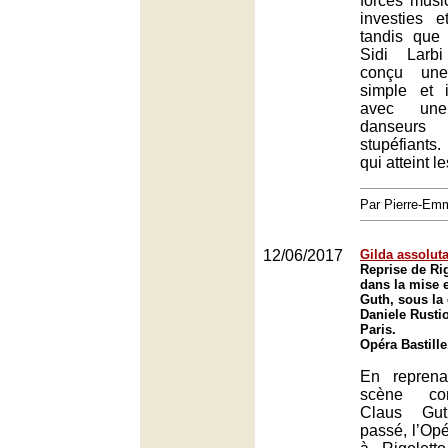
forces musi
investies e
tandis que
Sidi Larb
conçu une
simple et 
avec un
danseurs
stupéfiant
qui atteint l
Par Pierre-E
12/06/2017
Gilda assolut
Reprise de Rig
dans la mise 
Guth, sous la 
Daniele Rustio
Paris.
Opéra Bastille
En repren
scène con
Claus Gut
passé, l’Opé