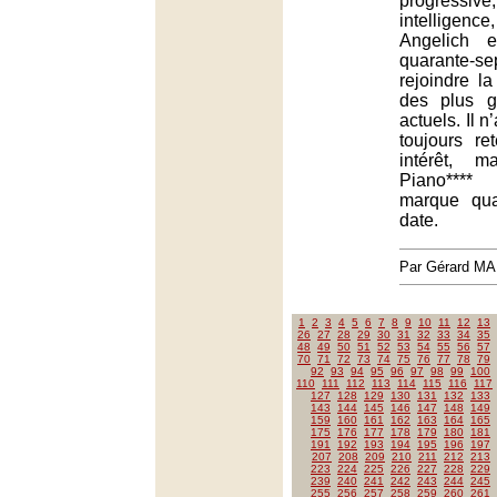
progressi
intelligen
Angelich 
quarante
rejoindre la
des plus g
actuels. Il n
toujours re
intérêt, m
Piano**** 
marque qu
date.
Par Gérard M
1
2
3
4
5
6
7
8
9
10
11
12
13
26
27
28
29
30
31
32
33
34
35
48
49
50
51
52
53
54
55
56
57
70
71
72
73
74
75
76
77
78
79
92
93
94
95
96
97
98
99
100
110
111
112
113
114
115
116
117
127
128
129
130
131
132
133
143
144
145
146
147
148
149
159
160
161
162
163
164
165
175
176
177
178
179
180
181
191
192
193
194
195
196
197
207
208
209
210
211
212
213
223
224
225
226
227
228
229
239
240
241
242
243
244
245
255
256
257
258
259
260
261