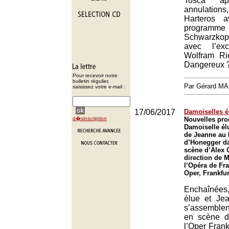
Tosca apr
annulations,
Harteros a
progra
Schwarzkopf
avec l’exc
Wolfram Ri
Dangereux 
Pour recevoir notre
bulletin régulier,
Par Gérard M
saisissez votre e-mail :
17/06/2017
Damoiselles é
d�sinscription
Nouvelles pro
Damoiselle él
de Jeanne au
d’Honegger d
scène d’Alex O
direction de M
l’Opéra de Fra
Oper, Frankfur
Enchaînées
élue et Je
s’assemble
en scène d
l’Oper Frankf