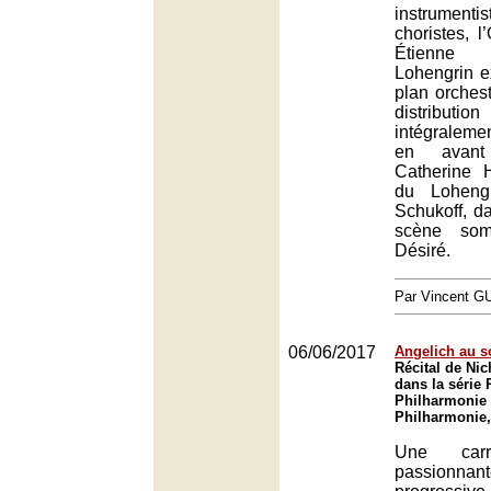
instrumenti
choristes, l
Étienne
Lohengrin e
plan orchest
distribu
intégraleme
en avant
Catherine 
du Loheng
Schukoff, d
scène som
Désiré.
Par Vincent G
06/06/2017
Angelich au 
Récital de Ni
dans la série 
Philharmonie 
Philharmonie,
Une carri
passion