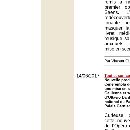
remis à n
premier o
Saëns. L’
redécouve
louable n
masquer la
livret méd
musique san
auxquels 
mise en scèn
Par Vincent G
14/06/2017
Tout et son co
Nouvelle prod
Cenerentola d
une mise en s
Gallienne et s
d’Ottavio Dan
national de Pa
Palais Garnier
Curieuse 
cette nouve
de l’Opéra 