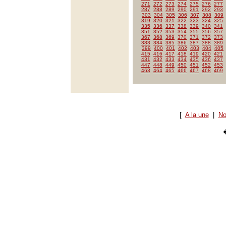
271
272
273
274
275
276
277
287
288
289
290
291
292
293
303
304
305
306
307
308
309
319
320
321
322
323
324
325
335
336
337
338
339
340
341
351
352
353
354
355
356
357
367
368
369
370
371
372
373
383
384
385
386
387
388
389
399
400
401
402
403
404
405
415
416
417
418
419
420
421
431
432
433
434
435
436
437
447
448
449
450
451
452
453
463
464
465
466
467
468
469
[
A la une
|
No