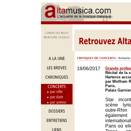
CRITIQUES DE CONCERTS
/ Recherche 
18/06/2017
Grande profes
Récital de la 
Harteros acc
par Wolfram R
Paris.
Palais Garnier
Star incon
scène lyr
outre-Rhin
égalem
international
Paris où el