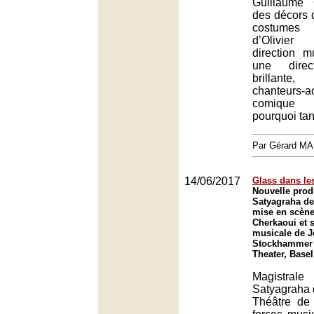
Guillaume 
des décors d
costumes
d’Olivier
direction m
une direc
brillante
chanteurs
comique e
pourquoi tan
Par Gérard M
14/06/2017
Glass dans le
Nouvelle prod
Satyagraha de
mise en scène
Cherkaoui et s
musicale de 
Stockhammer 
Theater, Basel
Magistrale
Satyagraha 
Théâtre de