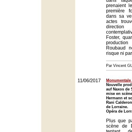
dans laque
prenaient l
première f
dans sa ve
actes trou
directi
contemplat
Foster, qua
productio
Roubaud n
risque ni part
Par Vincent G
11/06/2017
Monumentale 
Nouvelle prod
auf Naxos de 
mise en scène
Hermann et so
Rani Calderon
de Lorraine.
Opéra de Lorr
Plus que p
scène de 
tentant 