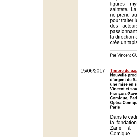
figures m
sainteté. L
ne prend au
pour traiter 
des acteur
passionnant
la direction
crée un tapi
Par Vincent G
15/06/2017
Timbre de pap
Nouvelle prod
d’argent de S
une mise en s
Vincent et sou
François-Xavi
Comique, Pari
Opéra Comique
Paris
Dans le cadr
la fondatio
Zane à Pa
Comique 