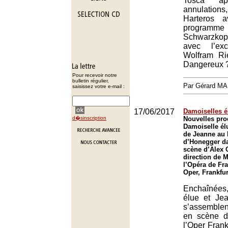
Tosca apr
annulations,
Harteros a
progra
Schwarzkopf
avec l’exc
Wolfram Ri
Dangereux 
Pour recevoir notre
bulletin régulier,
Par Gérard M
saisissez votre e-mail :
17/06/2017
Damoiselles é
d�sinscription
Nouvelles pro
Damoiselle él
de Jeanne au
d’Honegger d
scène d’Alex O
direction de M
l’Opéra de Fra
Oper, Frankfur
Enchaînées
élue et Je
s’assemble
en scène d
l’Oper Frankf