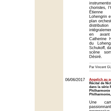
instrumenti
choristes, l
Étienne
Lohengrin e
plan orchest
distribu
intégraleme
en avant
Catherine 
du Loheng
Schukoff, d
scène som
Désiré.
Par Vincent G
06/06/2017
Angelich au 
Récital de Ni
dans la série 
Philharmonie 
Philharmonie,
Une carri
passion