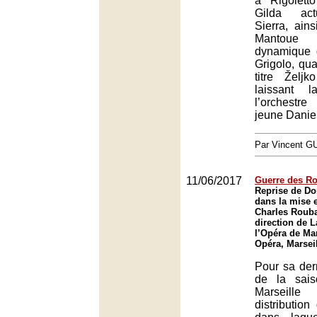
à Rigolett
Gilda act
Sierra, ain
Mantoue pa
dynamique g
Grigolo, qua
titre Željk
laissant 
l’orchest
jeune Daniel
Par Vincent G
11/06/2017
Guerre des Ro
Reprise de Do
dans la mise 
Charles Rouba
direction de 
l’Opéra de Mar
Opéra, Marsei
Pour sa der
de la sais
Marseill
distributio