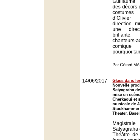
Guillaume 
des décors d
costumes
d’Olivier
direction m
une direc
brillante
chanteurs
comique e
pourquoi tan
Par Gérard M
14/06/2017
Glass dans le
Nouvelle prod
Satyagraha de
mise en scène
Cherkaoui et s
musicale de 
Stockhammer 
Theater, Basel
Magistrale
Satyagraha 
Théâtre de