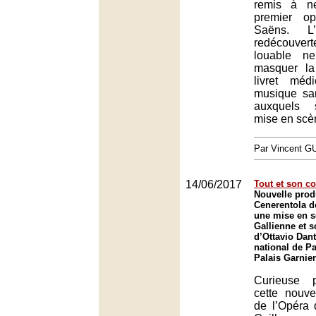
remis à n
premier o
Saëns. L’
redécouve
louable n
masquer la
livret méd
musique san
auxquels 
mise en scèn
Par Vincent G
14/06/2017
Tout et son co
Nouvelle prod
Cenerentola d
une mise en s
Gallienne et s
d’Ottavio Dan
national de Pa
Palais Garnier
Curieuse 
cette nouve
de l’Opéra 