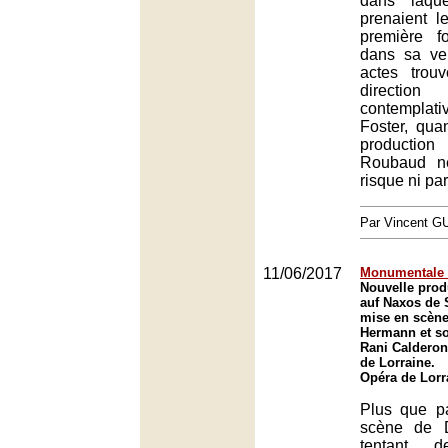
dans laque
prenaient l
première f
dans sa ve
actes trou
directi
contemplat
Foster, qua
productio
Roubaud n
risque ni part
Par Vincent G
11/06/2017
Monumentale 
Nouvelle prod
auf Naxos de 
mise en scène
Hermann et so
Rani Calderon
de Lorraine.
Opéra de Lorr
Plus que p
scène de 
tentant 