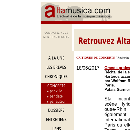
CRITIQUES DE CONCERTS
/ Recherche 
18/06/2017
Grande profes
Récital de la 
Harteros acc
par Wolfram R
Paris.
Palais Garnier
Star incon
scène lyr
outre-Rhin
égalem
international
Paris où el