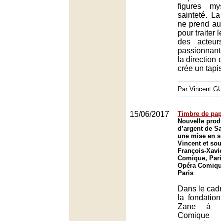
figures m
sainteté. L
ne prend au
pour traiter 
des acteur
passionnant
la direction
crée un tapi
Par Vincent G
15/06/2017
Timbre de pap
Nouvelle prod
d’argent de S
une mise en s
Vincent et sou
François-Xavi
Comique, Pari
Opéra Comique
Paris
Dans le cadr
la fondatio
Zane à Pa
Comique 