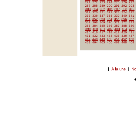
271
272
273
274
275
276
277
287
288
289
290
291
292
293
303
304
305
306
307
308
309
319
320
321
322
323
324
325
335
336
337
338
339
340
341
351
352
353
354
355
356
357
367
368
369
370
371
372
373
383
384
385
386
387
388
389
399
400
401
402
403
404
405
415
416
417
418
419
420
421
431
432
433
434
435
436
437
447
448
449
450
451
452
453
463
464
465
466
467
468
469
[
A la une
|
No