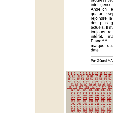
progressi
intelligen
Angelich 
quarante
rejoindre la
des plus g
actuels. Il n
toujours re
intérêt, m
Piano**** 
marque qu
date.
Par Gérard M
1
2
3
4
5
6
7
8
9
10
11
12
13
26
27
28
29
30
31
32
33
34
35
48
49
50
51
52
53
54
55
56
57
70
71
72
73
74
75
76
77
78
79
92
93
94
95
96
97
98
99
100
110
111
112
113
114
115
116
117
127
128
129
130
131
132
133
143
144
145
146
147
148
149
159
160
161
162
163
164
165
175
176
177
178
179
180
181
191
192
193
194
195
196
197
207
208
209
210
211
212
213
223
224
225
226
227
228
229
239
240
241
242
243
244
245
255
256
257
258
259
260
261