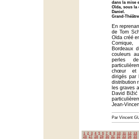
dans la mise 
Oïda, sous la 
Daniel.
Grand-Théâtre
En reprenant
de Tom Sch
Oïda créé e
Comique,
Bordeaux d
couleurs a
perles de
particuliè
chœur et 
dirigés par
distribution 
les graves 
David Bižić
particuliè
Jean-Vincent
Par Vincent G
1
2
3
4
5
6
7
8
9
10
11
12
13
26
27
28
29
30
31
32
33
34
35