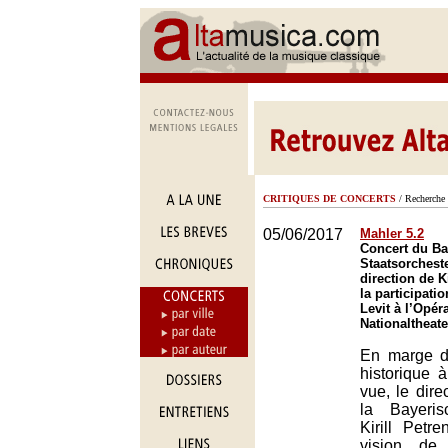
CRITIQUES DE CONCERTS
/ Recherche 
05/06/2017
Mahler 5.2
Concert du Ba
Staatsorchest
direction de K
la participati
Levit à l’Opér
Nationaltheat
En marge d
historique 
vue, le dire
la Bayeris
Kirill Petr
vision de