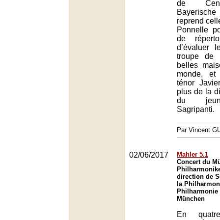
de Cene
Bayerisch
reprend cell
Ponnelle po
de réperto
d’évaluer 
troupe de 
belles mai
monde, et 
ténor Javi
plus de la di
du jeu
Sagripanti.
Par Vincent G
02/06/2017
Mahler 5.1
Concert du M
Philharmonike
direction de
la Philharmon
Philharmonie 
München
En quatre