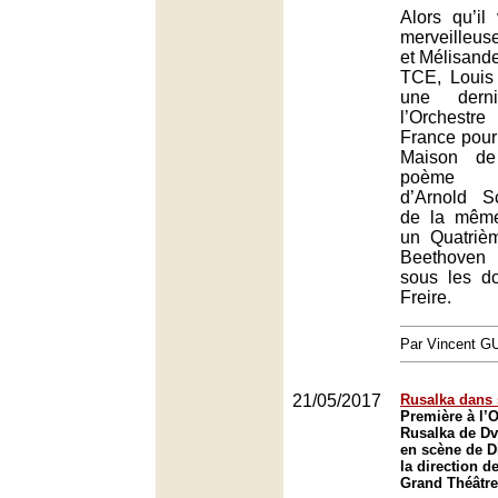
Alors qu’il 
merveilleus
et Mélisand
TCE, Louis 
une dern
l’Orchest
France pour
Maison de
poème s
d’Arnold S
de la même
un Quatriè
Beethoven
sous les d
Freire.
Par Vincent G
21/05/2017
Rusalka dans
Première à l’
Rusalka de Dv
en scène de D
la direction d
Grand Théâtre