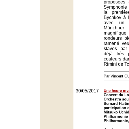
proposées
Symphonie 
la premiè
Bychkov à l
avec un o
Münchner 
magnifiq
rondeurs b
ramené ver
slaves par
déjà très 
couleurs da
Rimini de Tc
Par Vincent G
30/05/2017
Une heure my
Concert du 
Orchestra sous
Bernard Haitin
participation 
Mitsuko Uchid
Philharmonie 
Philharmonie,