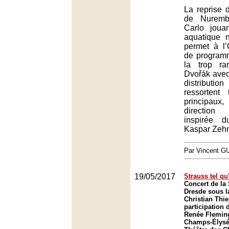
La reprise 
de Nuremb
Carlo joua
aquatique n
permet à l
de programm
la trop r
Dvořák avec
distributi
ressortent
principaux
direction p
inspirée 
Kaspar Zehn
Par Vincent G
19/05/2017
Strauss tel q
Concert de la 
Dresde sous l
Christian Thi
participation 
Renée Fleming
Champs-Élysée