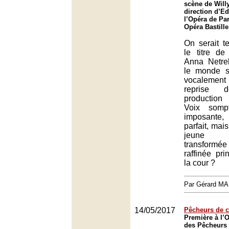
scène de Willy
direction d’E
l’Opéra de Par
Opéra Bastille
On serait t
le titre de
Anna Netre
le monde s
vocalemen
reprise 
production
Voix sompt
imposante
parfait, mais
jeune p
transform
raffinée pr
la cour ?
Par Gérard M
14/05/2017
Pêcheurs de c
Première à l’
des Pêcheurs 