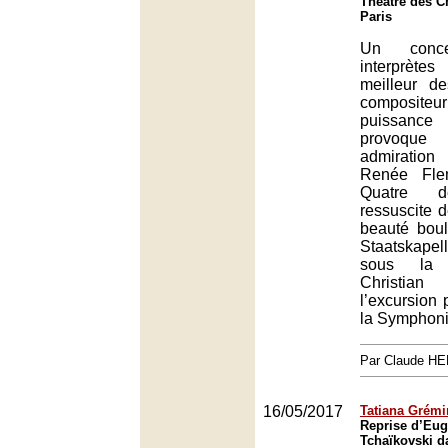
Théâtre des 
Paris
Un conc
interprèt
meilleur d
composit
puissanc
provoqu
admiratio
Renée Fle
Quatre de
ressuscite 
beauté boul
Staatskap
sous la 
Christia
l’excursion
la Symphoni
Par Claude H
16/05/2017
Tatiana Grémi
Reprise d’Eu
Tchaïkovski d