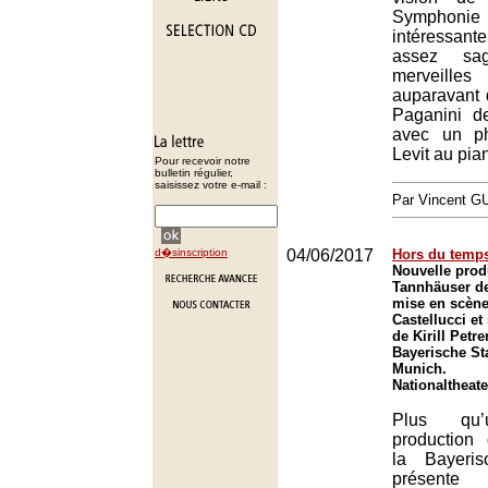
Symphoni
intéressante
assez sa
merveille
auparavant 
Paganini d
avec un p
Levit au pia
Pour recevoir notre
bulletin régulier,
saisissez votre e-mail :
Par Vincent G
d�sinscription
04/06/2017
Hors du temp
Nouvelle prod
Tannhäuser d
mise en scèn
Castellucci et
de Kirill Petre
Bayerische St
Munich.
Nationaltheat
Plus qu’
production
la Bayeris
présente 