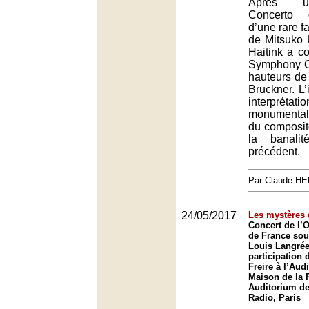
Après u
Concerto 
d’une rare f
de Mitsuko 
Haitink a c
Symphony Or
hauteurs de
Bruckner. L’
interpréta
monumental
du composite
la banali
précédent.
Par Claude H
24/05/2017
Les mystères 
Concert de l’O
de France sous
Louis Langrée
participation 
Freire à l’Aud
Maison de la R
Auditorium de
Radio, Paris