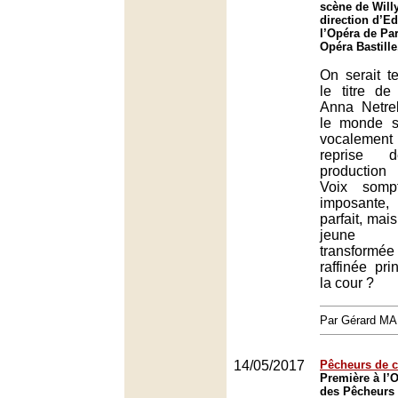
scène de Willy
direction d’E
l’Opéra de Par
Opéra Bastille
On serait t
le titre de
Anna Netre
le monde s
vocalemen
reprise 
production
Voix sompt
imposante
parfait, mais
jeune p
transform
raffinée pr
la cour ?
Par Gérard M
14/05/2017
Pêcheurs de c
Première à l’
des Pêcheurs 