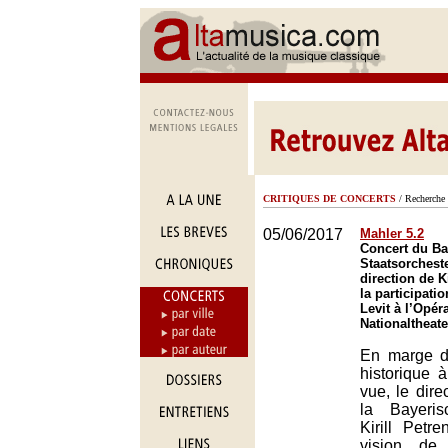
CRITIQUES DE CONCERTS
/ Recherche 
05/06/2017
Mahler 5.2
Concert du Ba
Staatsorchest
direction de K
la participati
Levit à l’Opér
Nationaltheat
En marge d
historique 
vue, le dire
la Bayeris
Kirill Petr
vision de