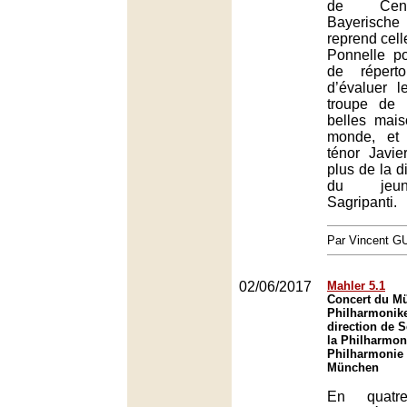
de Cene
Bayerisch
reprend cell
Ponnelle po
de réperto
d’évaluer 
troupe de 
belles mai
monde, et 
ténor Javi
plus de la di
du jeu
Sagripanti.
Par Vincent G
02/06/2017
Mahler 5.1
Concert du M
Philharmonike
direction de
la Philharmon
Philharmonie 
München
En quatre