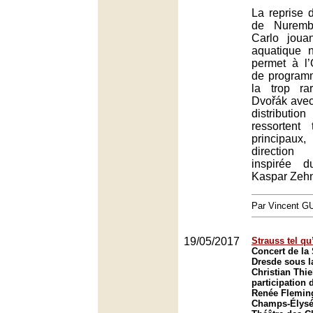
La reprise 
de Nuremb
Carlo joua
aquatique n
permet à l
de programm
la trop r
Dvořák avec
distributi
ressortent
principaux
direction p
inspirée 
Kaspar Zehn
Par Vincent G
19/05/2017
Strauss tel q
Concert de la 
Dresde sous l
Christian Thi
participation 
Renée Fleming
Champs-Élysée