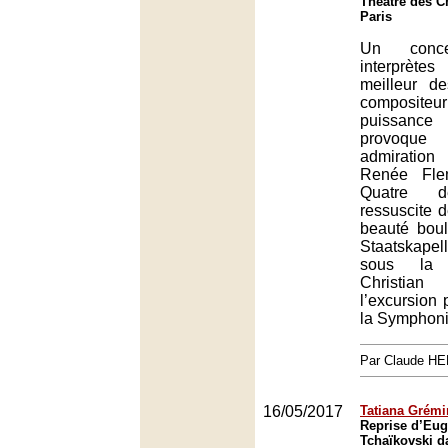
Théâtre des 
Paris
Un conc
interprèt
meilleur d
composit
puissanc
provoqu
admiratio
Renée Fle
Quatre de
ressuscite 
beauté boul
Staatskap
sous la 
Christia
l’excursion
la Symphoni
Par Claude H
16/05/2017
Tatiana Grémi
Reprise d’Eu
Tchaïkovski d