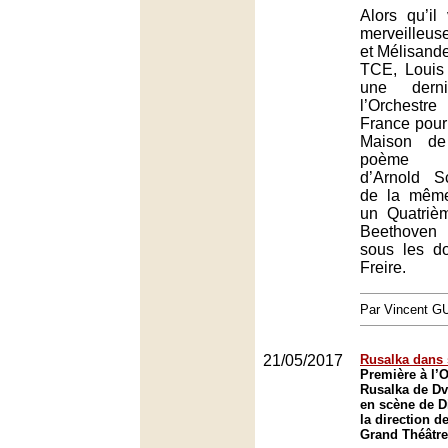
Alors qu’il 
merveilleus
et Mélisand
TCE, Louis 
une dern
l’Orchest
France pour
Maison de
poème s
d’Arnold S
de la même
un Quatriè
Beethoven
sous les d
Freire.
Par Vincent G
21/05/2017
Rusalka dans
Première à l’
Rusalka de Dv
en scène de D
la direction d
Grand Théâtre