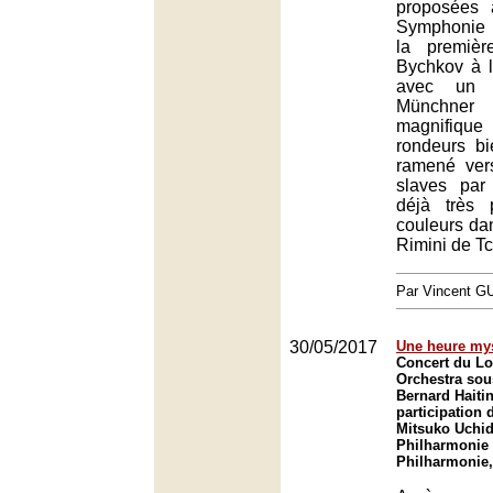
proposées
Symphonie 
la premiè
Bychkov à l
avec un o
Münchner 
magnifiq
rondeurs b
ramené ver
slaves par
déjà très 
couleurs da
Rimini de Tc
Par Vincent G
30/05/2017
Une heure my
Concert du 
Orchestra sous
Bernard Haitin
participation 
Mitsuko Uchid
Philharmonie 
Philharmonie,