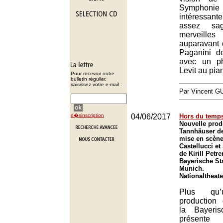
Symphoni
intéressante
assez sa
merveille
auparavant 
Paganini d
avec un p
Levit au pia
Pour recevoir notre
bulletin régulier,
saisissez votre e-mail :
Par Vincent G
d�sinscription
04/06/2017
Hors du temp
Nouvelle prod
Tannhäuser d
mise en scèn
Castellucci et
de Kirill Petre
Bayerische St
Munich.
Nationaltheat
Plus qu’
production
la Bayeris
présente 