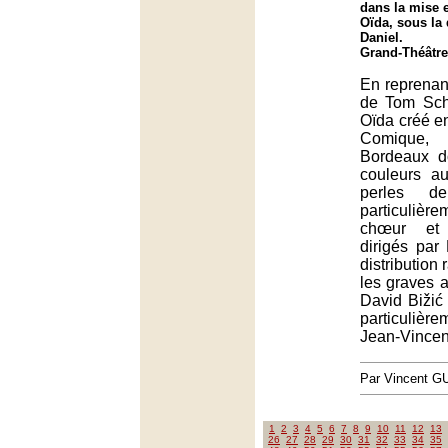
dans la mise 
Oïda, sous la 
Daniel.
Grand-Théâtre
En reprenant
de Tom Sch
Oïda créé e
Comique,
Bordeaux d
couleurs a
perles de
particuliè
chœur et 
dirigés par
distribution 
les graves 
David Bižić
particuliè
Jean-Vincent
Par Vincent G
1
2
3
4
5
6
7
8
9
10
11
12
13
26
27
28
29
30
31
32
33
34
35