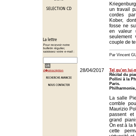
Kriegenbur
un travail pa
cordes pa
Kober, don
fosse ne suf
en valeur u
seulement 
couple de tei
Pour recevoir notre
bulletin régulier,
saisissez votre e-mail :
Par Vincent G
28/04/2017
Tel qu’en lui
d�sinscription
Récital du pia
Pollini à la P
Paris.
Philharmonie,
La salle Pie
comble pou
Maurizio Pol
passent et
grand pianis
On est à la 
cette per