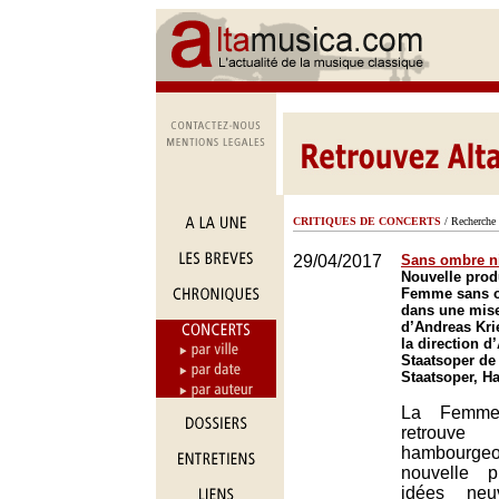
CRITIQUES DE CONCERTS
/ Recherche 
29/04/2017
Sans ombre ni
Nouvelle prod
Femme sans o
dans une mis
d’Andreas Kri
la direction d
Staatsoper d
Staatsoper, 
La Femme
retrouv
hambourge
nouvelle p
idées neu