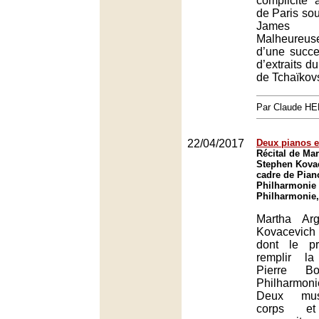
complicité 
de Paris sou
James 
Malheureu
d’une succ
d’extraits d
de Tchaïkovs
Par Claude H
22/04/2017
Deux pianos e
Récital de Mar
Stephen Kovac
cadre de Piano
Philharmonie 
Philharmonie,
Martha Arg
Kovacevic
dont le pr
remplir l
Pierre B
Philharmo
Deux mus
corps 