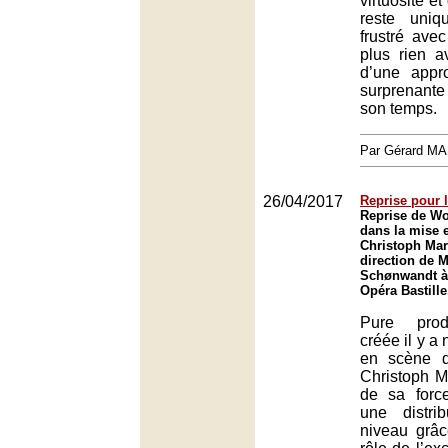
virtuosité et
reste uni
frustré ave
plus rien a
d’une appr
surprenant
son temps.
Par Gérard M
26/04/2017
Reprise pour 
Reprise de W
dans la mise 
Christoph Mart
direction de 
Schønwandt à 
Opéra Bastille
Pure prod
créée il y a 
en scène 
Christoph M
de sa forc
une distri
niveau grâc