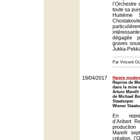
l’Orchestre 
toute sa pu
Huitième 
Chostakovit
particulière
intéressante
dégagée p
graves sous
Jukka-Pekka
Par Vincent G
19/04/2017
Harpie moder
Reprise de M
dans la mise 
Arturo Marelli
de Michael Bo
Staatsoper.
Wiener Staats
En repr
d’Aribert 
production
Marelli se
création, l