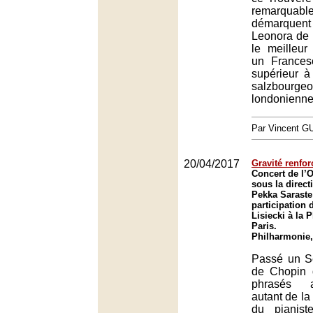
remarqua
démarquen
Leonora de 
le meilleur
un Frances
supérieur à
salzbou
londonienne
Par Vincent G
20/04/2017
Gravité renfor
Concert de l’O
sous la direct
Pekka Saraste
participation 
Lisiecki à la 
Paris.
Philharmonie,
Passé un S
de Chopin 
phrasés a
autant de la
du pianist