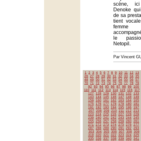
scène, ic
Denoke qui
de sa prest
tient vocal
femme m
accompagné
le passi
Netopil.
Par Vincent G
1
2
3
4
5
6
7
8
9
10
11
12
13
26
27
28
29
30
31
32
33
34
35
48
49
50
51
52
53
54
55
56
57
70
71
72
73
74
75
76
77
78
79
92
93
94
95
96
97
98
99
100
110
111
112
113
114
115
116
117
127
128
129
130
131
132
133
143
144
145
146
147
148
149
159
160
161
162
163
164
165
175
176
177
178
179
180
181
191
192
193
194
195
196
197
207
208
209
210
211
212
213
223
224
225
226
227
228
229
239
240
241
242
243
244
245
255
256
257
258
259
260
261
271
272
273
274
275
276
277
287
288
289
290
291
292
293
303
304
305
306
307
308
309
319
320
321
322
323
324
325
335
336
337
338
339
340
341