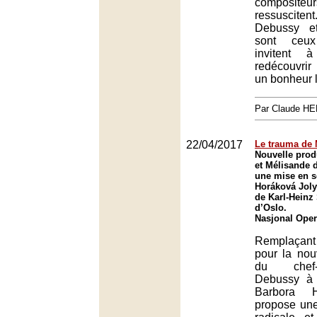
composit
ressuscit
Debussy e
sont ceux
invitent 
redécouvri
un bonheur 
Par Claude H
22/04/2017
Le trauma de 
Nouvelle prod
et Mélisande 
une mise en s
Horáková Joly
de Karl-Heinz 
d’Oslo.
Nasjonal Oper
Remplaçan
pour la nou
du chef
Debussy à 
Barbora H
propose un