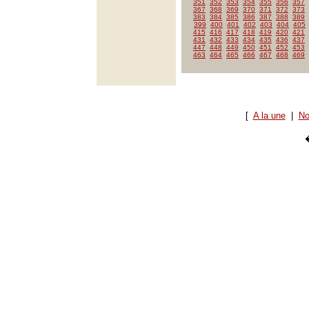
351
352
353
354
355
356
357
367
368
369
370
371
372
373
383
384
385
386
387
388
389
399
400
401
402
403
404
405
415
416
417
418
419
420
421
431
432
433
434
435
436
437
447
448
449
450
451
452
453
463
464
465
466
467
468
469
[
A la une
|
No