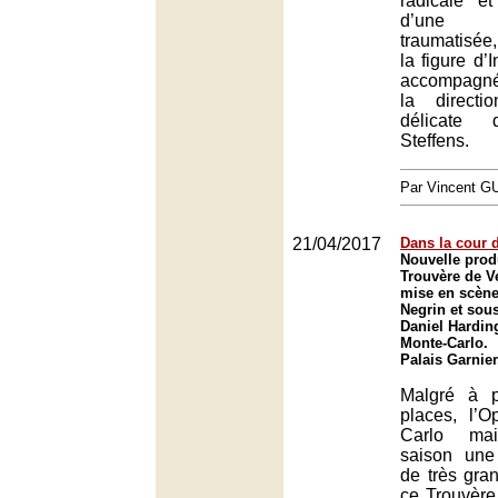
radicale e
d’une 
traumatisée
la figure d’
accompagné
la directi
délicate 
Steffens.
Par Vincent G
21/04/2017
Dans la cour 
Nouvelle prod
Trouvère de V
mise en scène
Negrin et sous
Daniel Hardin
Monte-Carlo.
Palais Garnie
Malgré à p
places, l’
Carlo mai
saison une
de très gran
ce Trouvère 