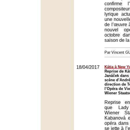
confirme l
compositeu
lyrique act
une nouvell
de l’œuvre à
nouvel op
octobre da
saison de l
Par Vincent G
18/04/2017
Kátia à New Y
Reprise de Ká
Janáček dans
scène d’André
direction de 
l’Opéra de Vi
Wiener Staats
Reprise e
que Lady
Wiener Sta
Kabanová es
opéra dans 
se jette à l’