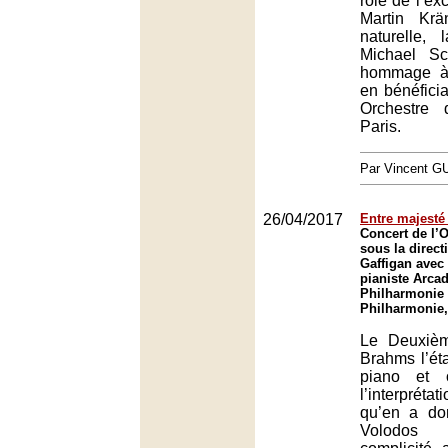
rôle de l’ex
Martin Krä
naturelle, 
Michael S
hommage à
en bénéficia
Orchestre
Paris.
Par Vincent G
26/04/2017
Entre majesté
Concert de l’O
sous la direc
Gaffigan avec 
pianiste Arcad
Philharmonie 
Philharmonie,
Le Deuxiè
Brahms l’éta
piano et 
l’interprét
qu’en a do
Volodos 