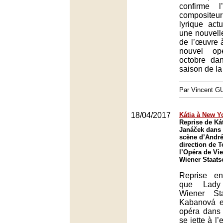
confirme l
compositeu
lyrique act
une nouvell
de l’œuvre à
nouvel op
octobre da
saison de l
Par Vincent G
18/04/2017
Kátia à New Y
Reprise de Ká
Janáček dans
scène d’André
direction de 
l’Opéra de Vi
Wiener Staats
Reprise e
que Lady
Wiener Sta
Kabanová es
opéra dans 
se jette à l’