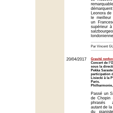
remarqua
démarquen
Leonora de 
le meilleur
un Frances
supérieur à
salzbou
londonienne
Par Vincent G
20/04/2017
Gravité renfor
Concert de l’O
sous la direct
Pekka Saraste
participation 
Lisiecki à la 
Paris.
Philharmonie,
Passé un S
de Chopin 
phrasés a
autant de la
du pianist