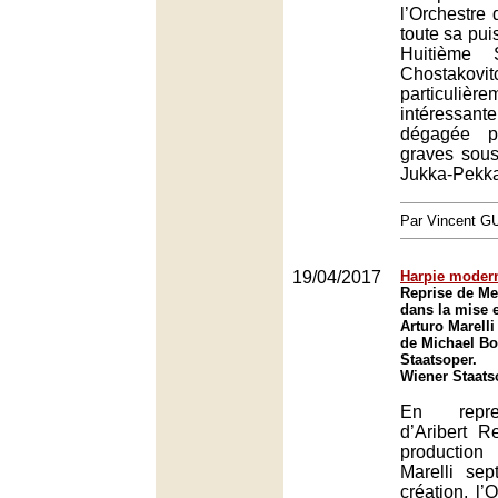
l’Orchestre 
toute sa pu
Huitième 
Chostakovit
particulière
intéressante
dégagée p
graves sous
Jukka-Pekka
Par Vincent G
19/04/2017
Harpie moder
Reprise de M
dans la mise 
Arturo Marelli
de Michael Bo
Staatsoper.
Wiener Staats
En repr
d’Aribert 
production
Marelli se
création, l