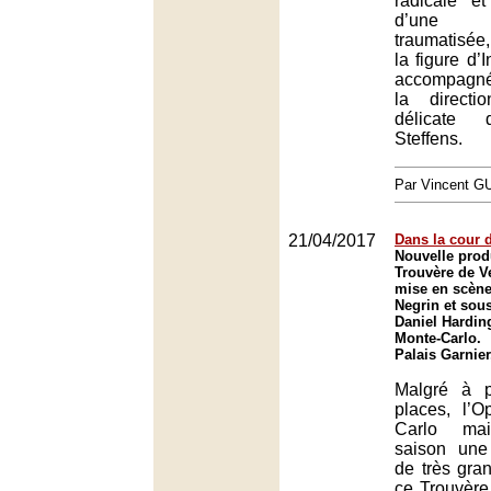
radicale e
d’une 
traumatisée
la figure d’
accompagné
la directi
délicate 
Steffens.
Par Vincent G
21/04/2017
Dans la cour 
Nouvelle prod
Trouvère de V
mise en scène
Negrin et sous
Daniel Hardin
Monte-Carlo.
Palais Garnie
Malgré à p
places, l’
Carlo mai
saison une
de très gran
ce Trouvère 