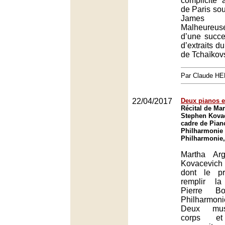
complicité 
de Paris sou
James 
Malheureu
d’une succ
d’extraits d
de Tchaïkovs
Par Claude H
22/04/2017
Deux pianos e
Récital de Mar
Stephen Kovac
cadre de Piano
Philharmonie 
Philharmonie,
Martha Arg
Kovacevic
dont le pr
remplir l
Pierre B
Philharmo
Deux mus
corps 