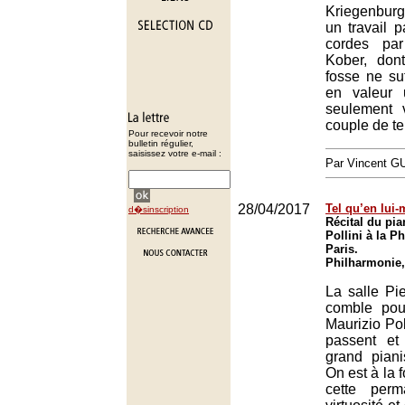
Kriegenbur
un travail pa
cordes pa
Kober, don
fosse ne suf
en valeur u
seulement 
couple de tei
Pour recevoir notre
bulletin régulier,
saisissez votre e-mail :
Par Vincent G
28/04/2017
Tel qu’en lui
d�sinscription
Récital du pia
Pollini à la P
Paris.
Philharmonie,
La salle Pie
comble pou
Maurizio Pol
passent et
grand pianis
On est à la 
cette per