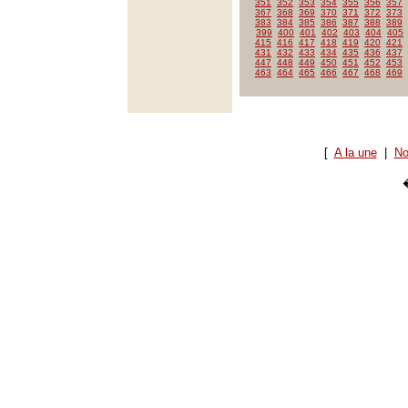
351
352
353
354
355
356
357
367
368
369
370
371
372
373
383
384
385
386
387
388
389
399
400
401
402
403
404
405
415
416
417
418
419
420
421
431
432
433
434
435
436
437
447
448
449
450
451
452
453
463
464
465
466
467
468
469
[
A la une
|
No