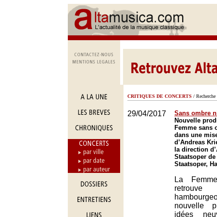
CRITIQUES DE CONCERTS
/ Recherche 
29/04/2017
Sans ombre ni
Nouvelle prod
Femme sans o
dans une mis
d’Andreas Kri
la direction d
Staatsoper d
Staatsoper, 
La Femme
retrouv
hambourge
nouvelle p
idées neu