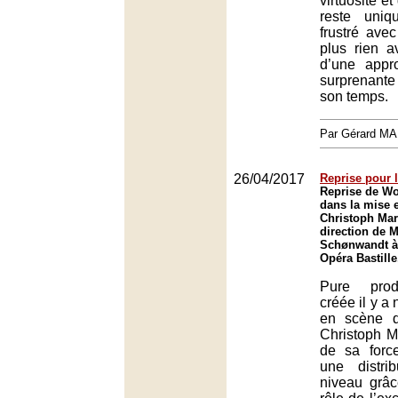
virtuosité et
reste uni
frustré ave
plus rien a
d’une appr
surprenant
son temps.
Par Gérard M
26/04/2017
Reprise pour 
Reprise de W
dans la mise 
Christoph Mart
direction de 
Schønwandt à 
Opéra Bastille
Pure prod
créée il y a 
en scène 
Christoph M
de sa forc
une distri
niveau grâc