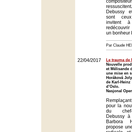
composit
ressuscit
Debussy e
sont ceux
invitent 
redécouvri
un bonheur 
Par Claude H
22/04/2017
Le trauma de 
Nouvelle prod
et Mélisande 
une mise en s
Horáková Joly
de Karl-Heinz 
d’Oslo.
Nasjonal Oper
Remplaçan
pour la nou
du chef
Debussy à 
Barbora H
propose un