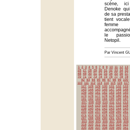
scène, ic
Denoke qui
de sa prest
tient vocal
femme m
accompagné
le passi
Netopil.
Par Vincent G
1
2
3
4
5
6
7
8
9
10
11
12
13
26
27
28
29
30
31
32
33
34
35
48
49
50
51
52
53
54
55
56
57
70
71
72
73
74
75
76
77
78
79
92
93
94
95
96
97
98
99
100
110
111
112
113
114
115
116
117
127
128
129
130
131
132
133
143
144
145
146
147
148
149
159
160
161
162
163
164
165
175
176
177
178
179
180
181
191
192
193
194
195
196
197
207
208
209
210
211
212
213
223
224
225
226
227
228
229
239
240
241
242
243
244
245
255
256
257
258
259
260
261
271
272
273
274
275
276
277
287
288
289
290
291
292
293
303
304
305
306
307
308
309
319
320
321
322
323
324
325
335
336
337
338
339
340
341