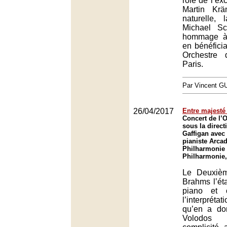
rôle de l’ex
Martin Krä
naturelle, 
Michael S
hommage à
en bénéficia
Orchestre
Paris.
Par Vincent G
26/04/2017
Entre majesté
Concert de l’O
sous la direc
Gaffigan avec 
pianiste Arcad
Philharmonie 
Philharmonie,
Le Deuxiè
Brahms l’éta
piano et 
l’interprét
qu’en a do
Volodos 