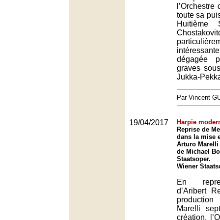
l’Orchestre 
toute sa pu
Huitième 
Chostakovit
particulière
intéressante
dégagée p
graves sous
Jukka-Pekka
Par Vincent G
19/04/2017
Harpie moder
Reprise de M
dans la mise 
Arturo Marelli
de Michael Bo
Staatsoper.
Wiener Staats
En repr
d’Aribert 
production
Marelli se
création, l