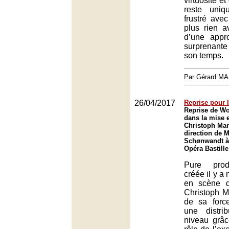
virtuosité et
reste uni
frustré ave
plus rien a
d’une appr
surprenant
son temps.
Par Gérard M
26/04/2017
Reprise pour 
Reprise de W
dans la mise 
Christoph Mart
direction de 
Schønwandt à 
Opéra Bastille
Pure prod
créée il y a 
en scène 
Christoph M
de sa forc
une distri
niveau grâc