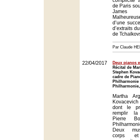
complicité 
de Paris sou
James 
Malheureu
d’une succ
d’extraits d
de Tchaïkovs
Par Claude H
22/04/2017
Deux pianos e
Récital de Mar
Stephen Kovac
cadre de Piano
Philharmonie 
Philharmonie,
Martha Arg
Kovacevic
dont le pr
remplir l
Pierre B
Philharmo
Deux mus
corps 