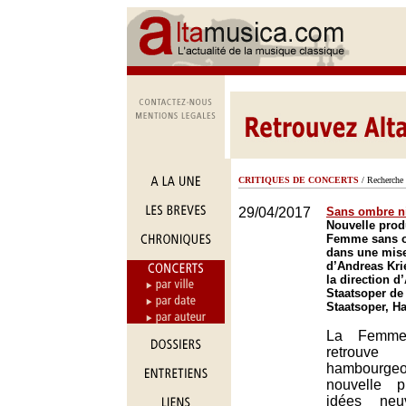
CRITIQUES DE CONCERTS
/ Recherche 
29/04/2017
Sans ombre ni
Nouvelle prod
Femme sans o
dans une mis
d’Andreas Kri
la direction d
Staatsoper d
Staatsoper, 
La Femme
retrouv
hambourge
nouvelle p
idées neu