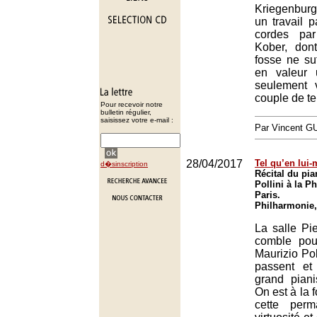
Kriegenbur
un travail pa
cordes pa
Kober, don
fosse ne suf
en valeur u
seulement 
couple de tei
Pour recevoir notre
bulletin régulier,
saisissez votre e-mail :
Par Vincent G
28/04/2017
Tel qu’en lui
d�sinscription
Récital du pia
Pollini à la P
Paris.
Philharmonie,
La salle Pie
comble pou
Maurizio Pol
passent et
grand pianis
On est à la 
cette per