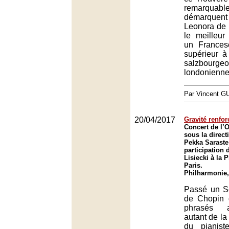
remarqua
démarquen
Leonora de 
le meilleur
un Frances
supérieur à
salzbou
londonienne
Par Vincent G
20/04/2017
Gravité renfor
Concert de l’O
sous la direct
Pekka Saraste
participation 
Lisiecki à la 
Paris.
Philharmonie,
Passé un S
de Chopin 
phrasés a
autant de la
du pianist