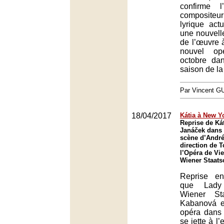
confirme l
compositeu
lyrique act
une nouvell
de l’œuvre à
nouvel op
octobre da
saison de l
Par Vincent G
18/04/2017
Kátia à New Y
Reprise de Ká
Janáček dans
scène d’André
direction de 
l’Opéra de Vi
Wiener Staats
Reprise e
que Lady
Wiener Sta
Kabanová es
opéra dans 
se jette à l’