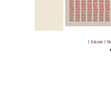
351
352
353
354
355
356
357
367
368
369
370
371
372
373
383
384
385
386
387
388
389
399
400
401
402
403
404
405
415
416
417
418
419
420
421
431
432
433
434
435
436
437
447
448
449
450
451
452
453
463
464
465
466
467
468
469
[
A la une
|
No