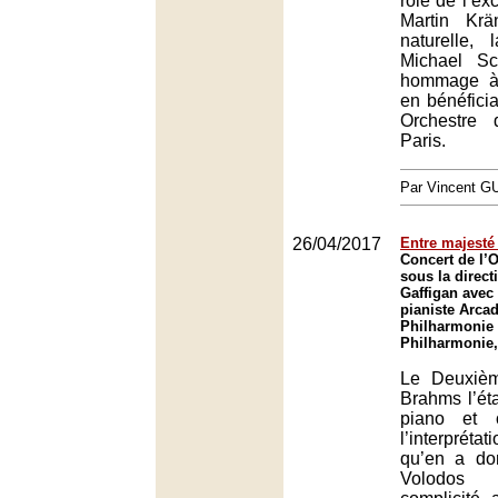
rôle de l’ex
Martin Krä
naturelle, 
Michael S
hommage à
en bénéficia
Orchestre
Paris.
Par Vincent G
26/04/2017
Entre majesté
Concert de l’O
sous la direc
Gaffigan avec 
pianiste Arcad
Philharmonie 
Philharmonie,
Le Deuxiè
Brahms l’éta
piano et 
l’interprét
qu’en a do
Volodos 