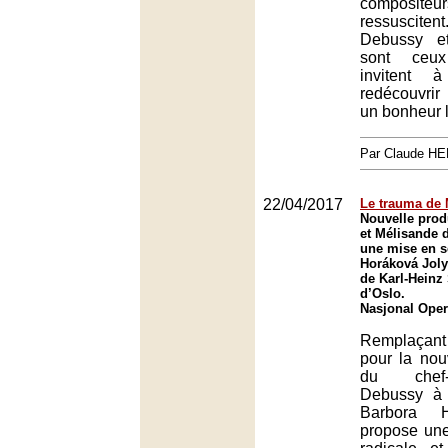
composit
ressuscit
Debussy e
sont ceux
invitent 
redécouvri
un bonheur 
Par Claude H
22/04/2017
Le trauma de 
Nouvelle prod
et Mélisande 
une mise en s
Horáková Joly
de Karl-Heinz 
d’Oslo.
Nasjonal Oper
Remplaçan
pour la nou
du chef
Debussy à 
Barbora H
propose un