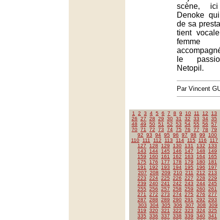
scène, ic
Denoke qui
de sa prest
tient vocal
femme m
accompagné
le passi
Netopil.
Par Vincent G
1
2
3
4
5
6
7
8
9
10
11
12
13
26
27
28
29
30
31
32
33
34
35
48
49
50
51
52
53
54
55
56
57
70
71
72
73
74
75
76
77
78
79
92
93
94
95
96
97
98
99
100
110
111
112
113
114
115
116
117
127
128
129
130
131
132
133
143
144
145
146
147
148
149
159
160
161
162
163
164
165
175
176
177
178
179
180
181
191
192
193
194
195
196
197
207
208
209
210
211
212
213
223
224
225
226
227
228
229
239
240
241
242
243
244
245
255
256
257
258
259
260
261
271
272
273
274
275
276
277
287
288
289
290
291
292
293
303
304
305
306
307
308
309
319
320
321
322
323
324
325
335
336
337
338
339
340
341