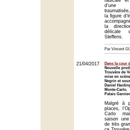
radicale e
d’une 
traumatisée
la figure d’
accompagné
la directi
délicate 
Steffens.
Par Vincent G
21/04/2017
Dans la cour 
Nouvelle prod
Trouvère de V
mise en scène
Negrin et sous
Daniel Hardin
Monte-Carlo.
Palais Garnie
Malgré à p
places, l’
Carlo mai
saison une
de très gran
ce Trouvère 