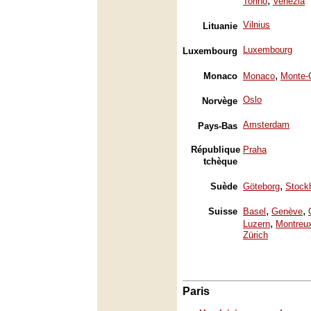
,
Torino
Venezia
Vilnius
Lituanie
Luxembourg
Luxembourg
,
Monaco
Monaco
Monte-
Oslo
Norvège
Amsterdam
Pays-Bas
République
Praha
tchèque
,
Suède
Göteborg
Stock
,
,
Suisse
Basel
Genève
,
Luzern
Montreu
Zürich
Paris