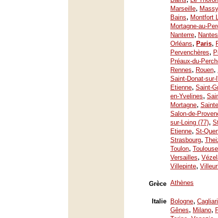
,
Marseille
Mass
,
Bains
Montfort 
Mortagne-au-Per
,
Nanterre
Nantes
,
,
Orléans
Paris
,
Pervenchères
P
Préaux-du-Perch
,
,
Rennes
Rouen
Saint-Donat-sur-
,
Etienne
Saint-G
,
en-Yvelines
Sai
,
Mortagne
Saint
Salon-de-Proven
,
sur-Loing (77)
S
,
Etienne
St-Quen
,
Strasbourg
Thei
,
Toulon
Toulouse
,
Versailles
Vézel
,
Villepinte
Villeu
Athènes
Grèce
,
Italie
Bologne
Cagliari
,
,
Gênes
Milano