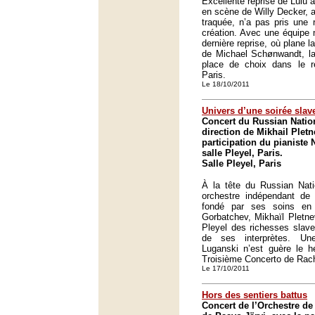
Excellente reprise de Lulu à
en scène de Willy Decker, 
traquée, n’a pas pris une 
création. Avec une équipe 
dernière reprise, où plane l
de Michael Schønwandt, la
place de choix dans le ré
Paris.
Le 18/10/2011
Univers d’une soirée slav
Concert du Russian Natio
direction de Mikhail Pletn
participation du pianiste 
salle Pleyel, Paris.
Salle Pleyel, Paris
À la tête du Russian Nati
orchestre indépendant de l
fondé par ses soins en
Gorbatchev, Mikhaïl Pletnev
Pleyel des richesses slav
de ses interprètes. Un
Luganski n’est guère le h
Troisième Concerto de Rac
Le 17/10/2011
Hors des sentiers battus
Concert de l’Orchestre de 