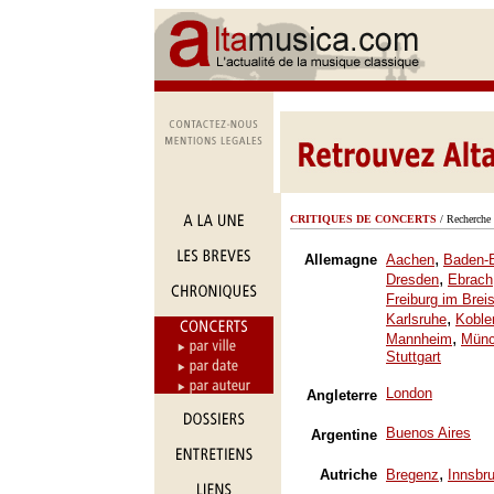
CRITIQUES DE CONCERTS
/ Recherche 
,
Allemagne
Aachen
Baden-
,
Dresden
Ebrach
Freiburg im Brei
,
Karlsruhe
Koble
,
Mannheim
Mün
Stuttgart
London
Angleterre
Buenos Aires
Argentine
,
Autriche
Bregenz
Innsbr