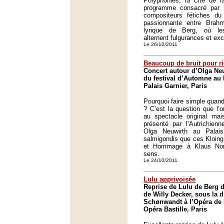
Polyphonies, la Cité de l
programme consacré par 
compositeurs fétiches du 
passionnante entre Brah
lyrique de Berg, où le
alternent fulgurances et exc
Le 26/10/2011
Beaucoup de bruit pour r
Concert autour d’Olga Neu
du festival d’Automne au P
Palais Garnier, Paris
Pourquoi faire simple quand
? C’est la question que l’
au spectacle original mai
présenté par l’Autrichienn
Olga Neuwirth au Palais
salmigondis que ces Kloing
et Hommage à Klaus Nom
sens.
Le 24/10/2011
Lulu apprivoisée
Reprise de Lulu de Berg 
de Willy Decker, sous la d
Schønwandt à l’Opéra de 
Opéra Bastille, Paris