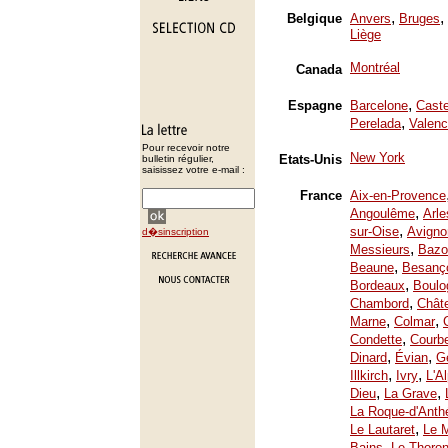
,
,
Belgique
Anvers
Bruges
Liège
Montréal
Canada
,
Espagne
Barcelone
Caste
,
Perelada
Valenc
Pour recevoir notre
New York
Etats-Unis
bulletin régulier,
saisissez votre e-mail :
France
Aix-en-Provence
,
Angoulême
Arle
,
sur-Oise
Avigno
d�sinscription
,
Messieurs
Bazo
,
Beaune
Besanç
,
Bordeaux
Boulo
,
Chambord
Chât
,
,
Marne
Colmar
,
Condette
Courb
,
,
Dinard
Évian
Ge
,
,
Illkirch
Ivry
L'A
,
,
Dieu
La Grave
La Roque-d'Anth
,
Le Lautaret
Le 
,
Bains
Le Thoron