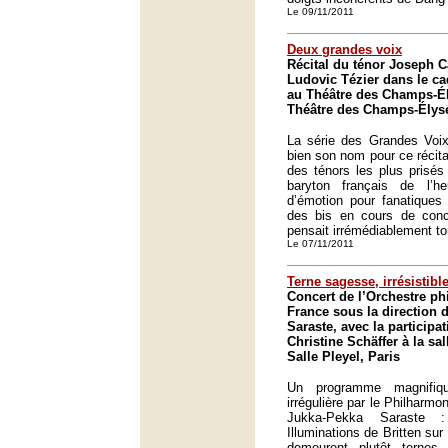
Le 09/11/2011
Deux grandes voix
Récital du ténor Joseph C
Ludovic Tézier dans le c
au Théâtre des Champs-Él
Théâtre des Champs-Élysé
La série des Grandes Voix 
bien son nom pour ce récita
des ténors les plus prisé
baryton français de l’
d’émotion pour fanatiques 
des bis en cours de conce
pensait irrémédiablement t
Le 07/11/2011
Terne sagesse, irrésistible
Concert de l’Orchestre p
France sous la direction 
Saraste, avec la participa
Christine Schäffer à la sal
Salle Pleyel, Paris
Un programme magnifiq
irrégulière par le Philharm
Jukka-Pekka Saraste 
Illuminations de Britten s
demeurent plutôt terne