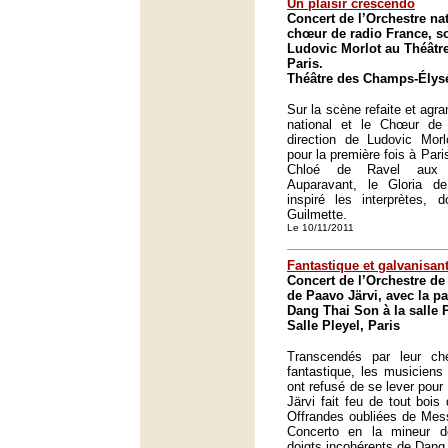
Un plaisir crescendo
Concert de l’Orchestre na
chœur de radio France, so
Ludovic Morlot au Théâtr
Paris.
Théâtre des Champs-Élysé
Sur la scène refaite et agr
national et le Chœur de
direction de Ludovic Morl
pour la première fois à Par
Chloé de Ravel aux pul
Auparavant, le Gloria d
inspiré les interprètes, 
Guilmette.
Le 10/11/2011
Fantastique et galvanisan
Concert de l’Orchestre de 
de Paavo Järvi, avec la pa
Dang Thai Son à la salle P
Salle Pleyel, Paris
Transcendés par leur c
fantastique, les musiciens
ont refusé de se lever pour
Järvi fait feu de tout bois
Offrandes oubliées de Mess
Concerto en la mineur 
doigts incohérents de Dang