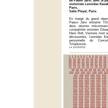
de Paavo Järvi, avec la pa
violoniste Leonidas Kavako
Paris.
Salle Pleyel, Paris
En marge du grand réperto
Paavo Järvi entraîne l’O
deux œuvres méconnues
compatriote estonien Edua
Hans Rott, Viennois mort à
découvertes, Leonidas Ka
personnelle du Conce
Tchaïkovski.
Le 12/10/2011
1
2
3
4
5
6
7
8
9
10
11
12
21
22
23
24
25
26
27
28
29
38
39
40
41
42
43
44
45
46
55
56
57
58
59
60
61
62
63
72
73
74
75
76
77
78
79
80
89
90
91
92
93
94
95
96
9
104
105
106
107
108
109
110
117
118
119
120
121
122
129
130
131
132
133
134
141
142
143
144
145
146
153
154
155
156
157
158
165
166
167
168
169
170
177
178
179
180
181
182
189
190
191
192
193
194
201
202
203
204
205
206
213
214
215
216
217
218
225
226
227
228
229
230
237
238
239
240
241
242
249
250
251
252
253
254
261
262
263
264
265
266