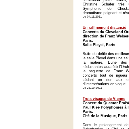
Christine Schäfer très 
Symphonie de Chosta
dramatisme poignant et révo
Le 04/11/2011
Un raffinement distancié
Concerts du Cleveland Or
direction de Franz Welser-
Paris.
Salle Pleyel, Paris
Suite du défilé des meilleu
la salle Pleyel dans une sa
la matière. L’une des
séduisantes aura été l’Orc
la baguette de Franz W
concerts tout de rigueur
cédant en rien aux ef
d’interprétations en vogue.
Le 26/10/2011
Trois visages de Vienne
Concert du Quatuor Pražá
Paul Klee Polyphonies à l
Paris.
Cité de la Musique, Paris
Dans le prolongement de 