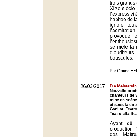
trois grands
XIXe siècle
l’expressi
habitée de l
ignore tou
l’admira
provoque e
l’enthousia
se mêle la 
d’audite
bousculés.
Par Claude H
26/03/2017
Die Meistersi
Nouvelle prod
chanteurs de
mise en scène
et sous la dir
Gatti au Teatro
Teatro alla Sc
Ayant dû 
production
des Maître