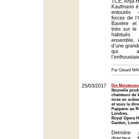
TCE, Anja H
Kaufmann ét
entourés 
forces de l
Bavière et
triés sur le
habitué
ensemble, i
d’une grand
qui a
l’enthousias
Par Gérard M
25/03/2017
Die Meistersi
Nouvelle prod
chanteurs de
mise en scène
et sous la dir
Pappano au R
Londres.
Royal Opera H
Garden, Lond
Dernière 
directeur 