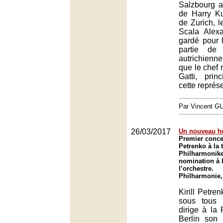
Salzbourg au
de Harry Ku
de Zurich, l
Scala Alex
gardé pour l
partie de 
autrichienn
que le chef 
Gatti, prin
cette représ
Par Vincent G
26/03/2017
Un nouveau h
Premier concer
Petrenko à la 
Philharmonike
nomination à l
l’orchestre.
Philharmonie,
Kirill Petren
sous tous l
dirige à la
Berlin son 