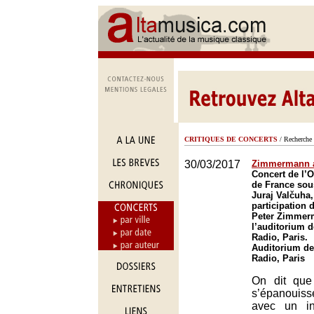
CRITIQUES DE CONCERTS
/ Recherche 
30/03/2017
Zimmermann 
Concert de l’O
de France sous
Juraj Valčuha,
participation 
Peter Zimmer
l’auditorium d
Radio, Paris.
Auditorium de
Radio, Paris
On dit que 
s’épanouiss
avec un in