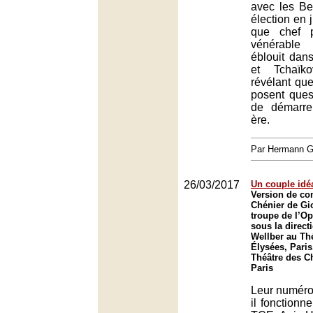
avec les Be
élection en 
que chef p
vénérable 
éblouit dan
et Tchaïko
révélant que
posent que
de démarre
ère.
Par Hermann
26/03/2017
Un couple idé
Version de co
Chénier de Gi
troupe de l’O
sous la direc
Wellber au Th
Élysées, Paris
Théâtre des C
Paris
Leur numéro 
il fonctionn