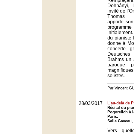
Remplaçant
Dohnányi, 
invité de l’O
Thomas 
apporte son
progra
initialemen
du pianiste
donne à Moz
concerto g
Deutsche
Brahms un s
baroque p
magnifiqu
solistes.
Par Vincent G
28/03/2017
L’au-delà de 
Récital du pia
Pogorelich à l
Paris.
Salle Gaveau,
Vers quell