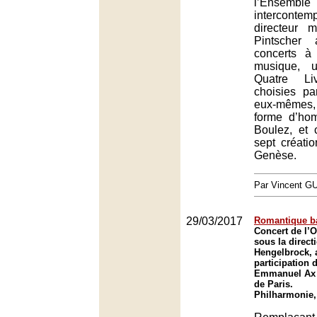
l’Ensemble
intercontem
directeur m
Pintscher 
concerts à
musique, 
Quatre Li
choisies pa
eux-mêmes,
forme d’ho
Boulez, et 
sept créati
Genèse.
Par Vincent G
29/03/2017
Romantique b
Concert de l’O
sous la direc
Hengelbrock, 
participation 
Emmanuel Ax 
de Paris.
Philharmonie,