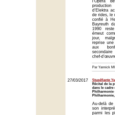
l’Opéra d
product
d’Elektra a
de rides, le
confié à He
Bayreuth d
1990 rest
émeut com
jour, malg
reprise une
aux bonh
secondaire
chef-d’œuvre
Par Yannick M
27/03/2017
Stupéfiante Y
Récital de la 
dans le cadre 
Philharmonie 
Philharmonie,
Au-delà de 
son interpr
parmi les p