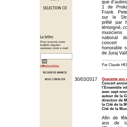
que d’autres
1 de Proko
Frank Pet
sur le Str
prêté par
témoigné, co
musiciens 
national 
Pour recevoir notre
concert 
bulletin régulier,
honorable s
saisissez votre e-mail :
de Juraj Val
Par Claude H
d�sinscription
30/03/2017
Quarante ans 
Concert anniv
l’Ensemble in
avec sept nouv
autour de la 
direction de M
la Cité de la 
Cité de la Mus
Afin de fêt
ans de la