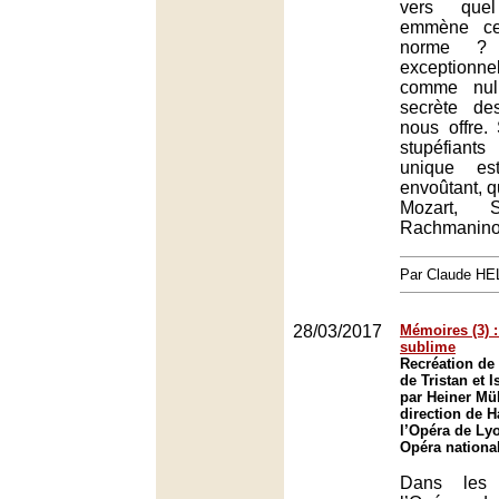
vers quel
emmène ce 
norme ? 
exception
comme null
secrète de
nous offre. 
stupéfiant
unique es
envoûtant, q
Mozart, 
Rachmanino
Par Claude H
28/03/2017
Mémoires (3) :
sublime
Recréation de
de Tristan et 
par Heiner Mül
direction de 
l’Opéra de Ly
Opéra nationa
Dans les