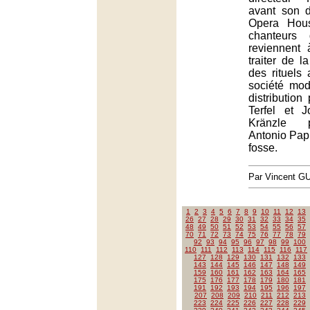
avant son 
Opera Hous
chanteurs
reviennent
traiter de la
des rituels
société mo
distribution
Terfel et 
Kränzle p
Antonio Pap
fosse.
Par Vincent G
1
2
3
4
5
6
7
8
9
10
11
12
13
26
27
28
29
30
31
32
33
34
35
48
49
50
51
52
53
54
55
56
57
70
71
72
73
74
75
76
77
78
79
92
93
94
95
96
97
98
99
100
110
111
112
113
114
115
116
117
127
128
129
130
131
132
133
143
144
145
146
147
148
149
159
160
161
162
163
164
165
175
176
177
178
179
180
181
191
192
193
194
195
196
197
207
208
209
210
211
212
213
223
224
225
226
227
228
229