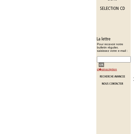
Pour recevoir notre
bulletin régulier,
saisissez votre e-mail :
d�sinscription