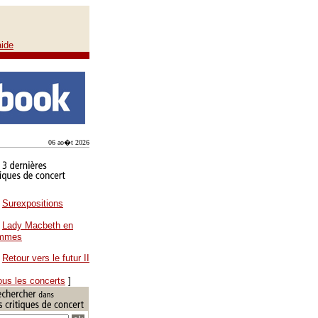
aide
06 ao�t 2026
Surexpositions
Lady Macbeth en
ammes
Retour vers le futur II
ous les concerts
]