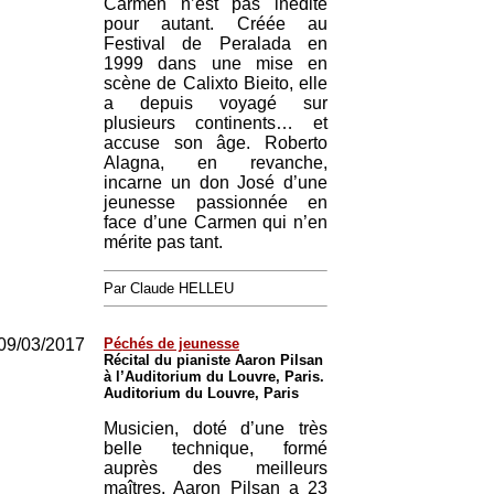
Carmen n’est pas inédite
pour autant. Créée au
Festival de Peralada en
1999 dans une mise en
scène de Calixto Bieito, elle
a depuis voyagé sur
plusieurs continents… et
accuse son âge. Roberto
Alagna, en revanche,
incarne un don José d’une
jeunesse passionnée en
face d’une Carmen qui n’en
mérite pas tant.
Par Claude HELLEU
09/03/2017
Péchés de jeunesse
Récital du pianiste Aaron Pilsan
à l’Auditorium du Louvre, Paris.
Auditorium du Louvre, Paris
Musicien, doté d’une très
belle technique, formé
auprès des meilleurs
maîtres, Aaron Pilsan a 23