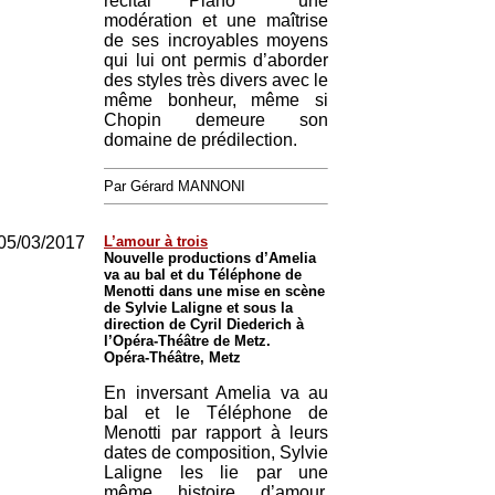
récital Piano**** une
modération et une maîtrise
de ses incroyables moyens
qui lui ont permis d’aborder
des styles très divers avec le
même bonheur, même si
Chopin demeure son
domaine de prédilection.
Par Gérard MANNONI
05/03/2017
L’amour à trois
Nouvelle productions d’Amelia
va au bal et du Téléphone de
Menotti dans une mise en scène
de Sylvie Laligne et sous la
direction de Cyril Diederich à
l’Opéra-Théâtre de Metz.
Opéra-Théâtre, Metz
En inversant Amelia va au
bal et le Téléphone de
Menotti par rapport à leurs
dates de composition, Sylvie
Laligne les lie par une
même histoire d’amour,