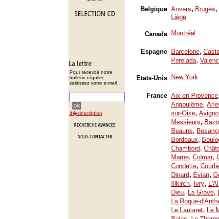
,
,
Belgique
Anvers
Bruges
Liège
Montréal
Canada
,
Espagne
Barcelone
Caste
,
Perelada
Valenc
Pour recevoir notre
New York
Etats-Unis
bulletin régulier,
saisissez votre e-mail :
France
Aix-en-Provence
,
Angoulême
Arle
,
sur-Oise
Avigno
d�sinscription
,
Messieurs
Bazo
,
Beaune
Besanç
,
Bordeaux
Boulo
,
Chambord
Chât
,
,
Marne
Colmar
,
Condette
Courb
,
,
Dinard
Évian
Ge
,
,
Illkirch
Ivry
L'A
,
,
Dieu
La Grave
La Roque-d'Anth
,
Le Lautaret
Le 
,
Bains
Le Thoron