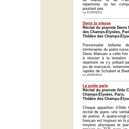
répertoires où les com
pourtant pas.
Le 21/05/2011
Denis la vitesse
Récital du pianiste Denis
des Champs-Élysées, Pari
Théâtre des Champs-Élysé
Personnalité brillante
trentenaires du piano russe
Denis Matsuev a cette fois
à résister à la tentation
répertoire ne s’y prêtant p
jeu de massacre, notamme
rapides de Schubert et Bee
Le 20/05/2011
Le poète parle
Récital du pianiste Aldo C
Champs-Élysées, Paris.
Théâtre des Champs-Élysé
Chaque apparition d’Aldo C
récital de piano, une vérit
de poésie. À quatre-vingt-c
français est toujours en la
moyens physiques et piani