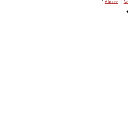
[
A la une
|
No