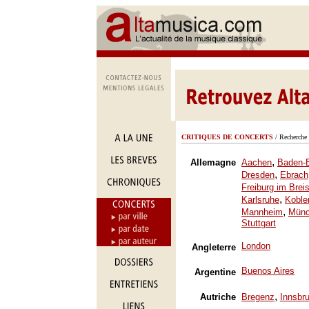
CRITIQUES DE CONCERTS
/ Recherche 
,
Allemagne
Aachen
Baden-
,
Dresden
Ebrach
Freiburg im Brei
,
Karlsruhe
Koble
,
Mannheim
Mün
Stuttgart
London
Angleterre
Buenos Aires
Argentine
,
Autriche
Bregenz
Innsbr