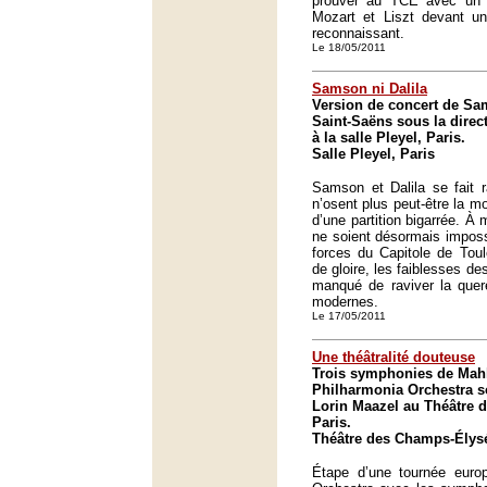
prouver au TCE avec un
Mozart et Liszt devant un
reconnaissant.
Le 18/05/2011
Samson ni Dalila
Version de concert de Sam
Saint-Saëns sous la dire
à la salle Pleyel, Paris.
Salle Pleyel, Paris
Samson et Dalila se fait r
n’osent plus peut-être la m
d’une partition bigarrée. À 
ne soient désormais impossi
forces du Capitole de Tou
de gloire, les faiblesses de
manqué de raviver la quer
modernes.
Le 17/05/2011
Une théâtralité douteuse
Trois symphonies de Mahl
Philharmonia Orchestra so
Lorin Maazel au Théâtre 
Paris.
Théâtre des Champs-Élysé
Étape d’une tournée euro