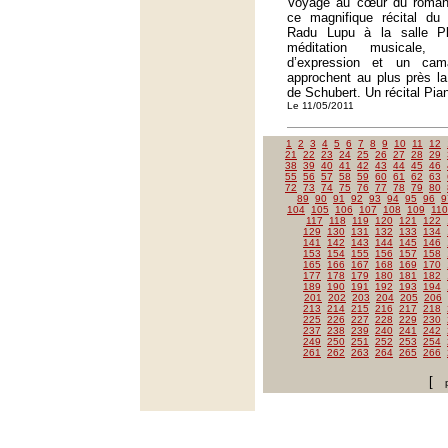
Voyage au cœur du roman
ce magnifique récital du 
Radu Lupu à la salle P
méditation musicale,
d’expression et un ca
approchent au plus près l
de Schubert. Un récital Pian
Le 11/05/2011
1
2
3
4
5
6
7
8
9
10
11
12
21
22
23
24
25
26
27
28
29
38
39
40
41
42
43
44
45
46
55
56
57
58
59
60
61
62
63
72
73
74
75
76
77
78
79
80
89
90
91
92
93
94
95
96
9
104
105
106
107
108
109
110
117
118
119
120
121
122
129
130
131
132
133
134
141
142
143
144
145
146
153
154
155
156
157
158
165
166
167
168
169
170
177
178
179
180
181
182
189
190
191
192
193
194
201
202
203
204
205
206
213
214
215
216
217
218
225
226
227
228
229
230
237
238
239
240
241
242
249
250
251
252
253
254
261
262
263
264
265
266
[