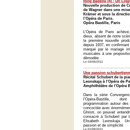
Ring Bastille (4) : Un Cré
Nouvelle production de C
de Wagner dans une mise
Krämer et sous la directi
l’Opéra de Paris.
Opéra Bastille, Paris
L’Opéra de Paris achève
dieux, absent de notre scèn
la première nouvelle produ
depuis 1937, en confirmant 
marqué par le mariage irr
musicales à une propositio
démodée.
Le 03/06/2011
Une passion schubertien
Récital Schubert de la pia
Leonskaja à l’Opéra de Pa
Amphithéâtre de l'Opéra Ba
Dans la série Convergenc
l’Opéra-Bastille, do
programmation autour des 
concoctée avec énormément
Ghristi, on pouvait entendr
consacré à Schubert par l
Elisabeth Leonskaja. Un
passion et de simplicité.
Le 01/06/2011