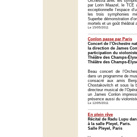
Orchestra avec les sympho
par Lorin Maazel, le TCE a
exceptionnelle l’espace d’
les trois symphonies mé
Superbe démonstration d’or
mortels et un goût théâtral
Le 15/05/2011
Conlon passe par Paris
Concert de l’Orchestre na
la direction de James Con
participation du violonis
Théâtre des Champs-Élysé
Théâtre des Champs-Élysé
Beau concert de l’Orches
dans un programme de musi
consacré aux amis Benja
Chostakovitch et sous la b
directeur musical de l’Opér
un James Conlon impressio
présence aussi du violonist
Le 12/05/2011
En plein rêve
Récital de Radu Lupu dans
à la salle Pleyel, Paris.
Salle Pleyel, Paris