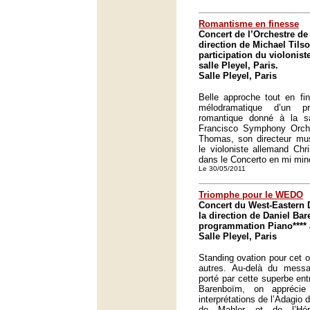
Romantisme en finesse
Concert de l’Orchestre de
direction de Michael Tils
participation du violoniste
salle Pleyel, Paris.
Salle Pleyel, Paris
Belle approche tout en fi
mélodramatique d’un p
romantique donné à la s
Francisco Symphony Orche
Thomas, son directeur mus
le violoniste allemand Chri
dans le Concerto en mi mi
Le 30/05/2011
Triomphe pour le WEDO
Concert du West-Eastern 
la direction de Daniel Ba
programmation Piano**** à 
Salle Pleyel, Paris
Standing ovation pour cet 
autres. Au-delà du messa
porté par cette superbe en
Barenboïm, on apprécie
interprétations de l’Adagio
de Mahler et de l’Hér