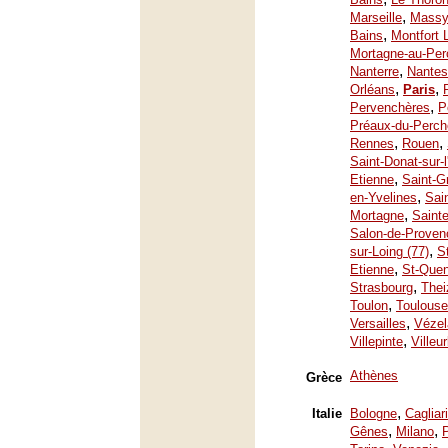
,
Marseille
Mass
,
Bains
Montfort 
Mortagne-au-Per
,
Nanterre
Nantes
,
,
Orléans
Paris
,
Pervenchères
P
Préaux-du-Perch
,
,
Rennes
Rouen
Saint-Donat-sur-
,
Etienne
Saint-G
,
en-Yvelines
Sai
,
Mortagne
Saint
Salon-de-Proven
,
sur-Loing (77)
S
,
Etienne
St-Quen
,
Strasbourg
Thei
,
Toulon
Toulouse
,
Versailles
Vézel
,
Villepinte
Villeu
Athènes
Grèce
,
Italie
Bologne
Cagliari
,
,
Gênes
Milano