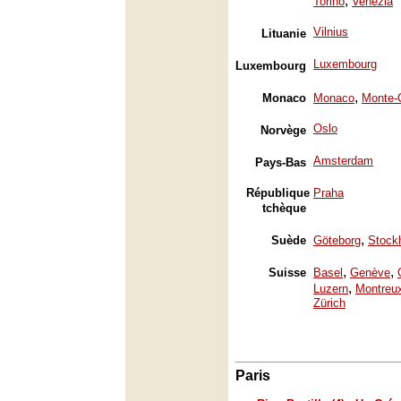
,
Torino
Venezia
Vilnius
Lituanie
Luxembourg
Luxembourg
,
Monaco
Monaco
Monte-
Oslo
Norvège
Amsterdam
Pays-Bas
République
Praha
tchèque
,
Suède
Göteborg
Stock
,
,
Suisse
Basel
Genève
,
Luzern
Montreu
Zürich
Paris