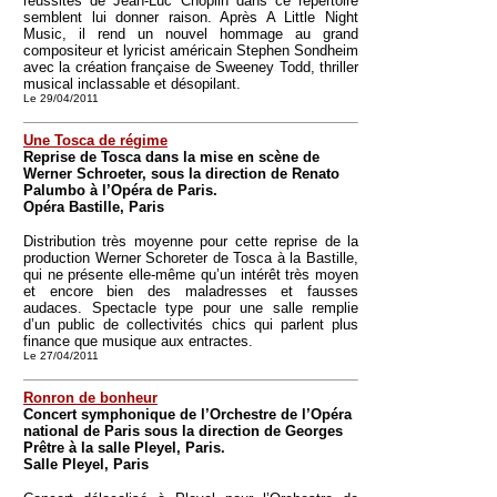
réussites de Jean-Luc Choplin dans ce répertoire
semblent lui donner raison. Après A Little Night
Music, il rend un nouvel hommage au grand
compositeur et lyricist américain Stephen Sondheim
avec la création française de Sweeney Todd, thriller
musical inclassable et désopilant.
Le 29/04/2011
Une Tosca de régime
Reprise de Tosca dans la mise en scène de
Werner Schroeter, sous la direction de Renato
Palumbo à l’Opéra de Paris.
Opéra Bastille, Paris
Distribution très moyenne pour cette reprise de la
production Werner Schoreter de Tosca à la Bastille,
qui ne présente elle-même qu’un intérêt très moyen
et encore bien des maladresses et fausses
audaces. Spectacle type pour une salle remplie
d’un public de collectivités chics qui parlent plus
finance que musique aux entractes.
Le 27/04/2011
Ronron de bonheur
Concert symphonique de l’Orchestre de l’Opéra
national de Paris sous la direction de Georges
Prêtre à la salle Pleyel, Paris.
Salle Pleyel, Paris