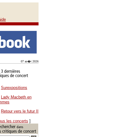
aide
07 ao�t 2026
Surexpositions
Lady Macbeth en
ammes
Retour vers le futur II
ous les concerts
]