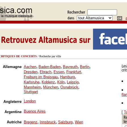
CRITIQUES DE CONCERTS
/ Recherche par ville
,
,
,
,
Allemagne
Aachen
Baden-Baden
Bayreuth
Berlin
,
,
,
,
Dresden
Ebrach
Essen
Frankfurt
,
,
Freiburg im Breisgau
Hamburg
,
,
,
,
Karlsruhe
Koblenz
Köln
Leipzig
,
,
,
Mannheim
München
Osnabrück
Stuttgart
fl
London
Angleterre
Buenos Aires
Argentine
[
T
,
,
,
Autriche
Bregenz
Innsbruck
Salzburg
Wien