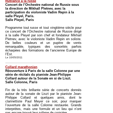
Rutilance à la russe
Concert de l’Orchestre national de Russie sous
la direction de Mikhaïl Pletnev, avec la
participation du violoniste Vadim Repin à la
salle Pleyel, Paris.
Salle Pleyel, Paris
Programme tout russe et tout vingtième siècle pour
ce concert de l’Orchestre national de Russie dirigé
à la salle Pleyel par son chef et fondateur Mikhaïl
Pletnev, avec le violoniste Vadim Repin en soliste.
De belles couleurs et un pupitre de vents
remarquable, typiques des sonorités parfois
écharpées des formations de l’ancienne Europe de
l’Est.
Le 10/05/2011
Collard marathonien
Réouverture à Paris de la salle Colonne par une
série de récitals du pianiste Jean-Philippe
Collard autour de la Sonate en si de Liszt.
Salle Colonne, Paris
Fin de la très brillante série de concerts donnés
autour de la sonate de Liszt par le pianiste Jean-
Philippe Collard et quelques amis, dont le
clarinettiste Paul Meyer ce soir, pour marquer
l’ouverture de la salle Colonne restaurée. Grands
interprètes, mais une formule et un lieu qui n’ont
pas encore trouvé leur rythme de croisière.