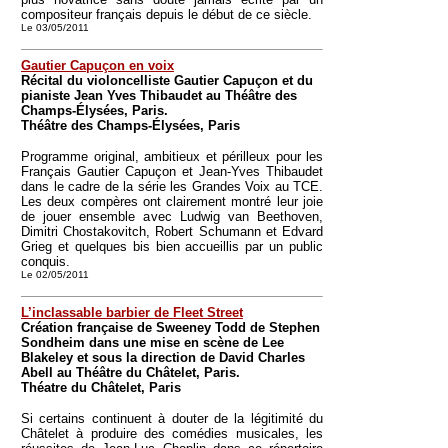
compositeur français depuis le début de ce siècle.
Le 03/05/2011
Gautier Capuçon en voix
Récital du violoncelliste Gautier Capuçon et du
pianiste Jean Yves Thibaudet au Théâtre des
Champs-Élysées, Paris.
Théâtre des Champs-Élysées, Paris
Programme original, ambitieux et périlleux pour les
Français Gautier Capuçon et Jean-Yves Thibaudet
dans le cadre de la série les Grandes Voix au TCE.
Les deux compères ont clairement montré leur joie
de jouer ensemble avec Ludwig van Beethoven,
Dimitri Chostakovitch, Robert Schumann et Edvard
Grieg et quelques bis bien accueillis par un public
conquis.
Le 02/05/2011
L’inclassable barbier de Fleet Street
Création française de Sweeney Todd de Stephen
Sondheim dans une mise en scène de Lee
Blakeley et sous la direction de David Charles
Abell au Théâtre du Châtelet, Paris.
Théatre du Châtelet, Paris
Si certains continuent à douter de la légitimité du
Châtelet à produire des comédies musicales, les