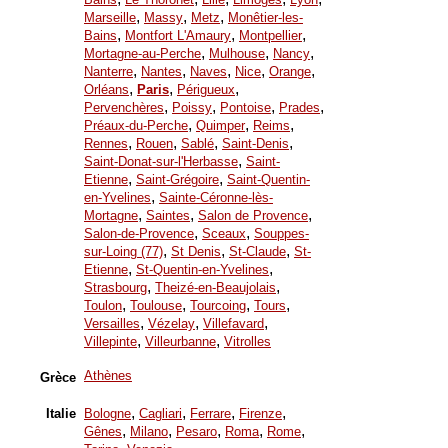
,
,
,
Marseille
Massy
Metz
Monêtier-les-
,
,
,
Bains
Montfort L'Amaury
Montpellier
,
,
,
Mortagne-au-Perche
Mulhouse
Nancy
,
,
,
,
,
Nanterre
Nantes
Naves
Nice
Orange
,
,
,
Orléans
Paris
Périgueux
,
,
,
,
Pervenchères
Poissy
Pontoise
Prades
,
,
,
Préaux-du-Perche
Quimper
Reims
,
,
,
,
Rennes
Rouen
Sablé
Saint-Denis
,
Saint-Donat-sur-l'Herbasse
Saint-
,
,
Etienne
Saint-Grégoire
Saint-Quentin-
,
en-Yvelines
Sainte-Céronne-lès-
,
,
,
Mortagne
Saintes
Salon de Provence
,
,
Salon-de-Provence
Sceaux
Souppes-
,
,
,
sur-Loing (77)
St Denis
St-Claude
St-
,
,
Etienne
St-Quentin-en-Yvelines
,
,
Strasbourg
Theizé-en-Beaujolais
,
,
,
,
Toulon
Toulouse
Tourcoing
Tours
,
,
,
Versailles
Vézelay
Villefavard
,
,
Villepinte
Villeurbanne
Vitrolles
Athènes
Grèce
,
,
,
,
Italie
Bologne
Cagliari
Ferrare
Firenze
,
,
,
,
,
Gênes
Milano
Pesaro
Roma
Rome