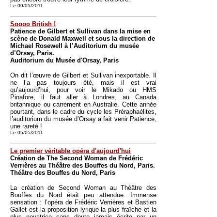
Le 09/05/2011
Soooo British !
Patience de Gilbert et Sullivan dans la mise en
scène de Donald Maxwell et sous la direction de
Michael Rosewell à l’Auditorium du musée
d’Orsay, Paris.
Auditorium du Musée d'Orsay, Paris
On dit l’œuvre de Gilbert et Sullivan inexportable. Il
ne l’a pas toujours été, mais il est vrai
qu’aujourd’hui, pour voir le Mikado ou HMS
Pinafore, il faut aller à Londres, au Canada
britannique ou carrément en Australie. Cette année
pourtant, dans le cadre du cycle les Préraphaélites,
l’auditorium du musée d’Orsay a fait venir Patience,
une rareté !
Le 05/05/2011
Le premier véritable opéra d'aujourd'hui
Création de The Second Woman de Frédéric
Verrières au Théâtre des Bouffes du Nord, Paris.
Théâtre des Bouffes du Nord, Paris
La création de Second Woman au Théâtre des
Bouffes du Nord était peu attendue. Immense
sensation : l’opéra de Frédéric Verrières et Bastien
Gallet est la proposition lyrique la plus fraîche et la
plus novatrice sans doute jamais écrite par un