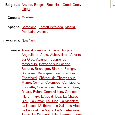
,
,
,
,
,
Belgique
Anvers
Bruges
Bruxelles
Gand
Gent
(e
Liège
Montréal
Canada
,
,
,
Espagne
Barcelone
Castell Peralada
Madrid
,
Perelada
Valencia
New York
Etats-Unis
,
,
,
France
Aix-en-Provence
Amiens
Angers
,
,
,
Angoulême
Arles
Aubervilliers
Auvers-
,
,
sur-Oise
Avignon
Baume-les-
,
,
Messieurs
Bazoche-sur-Hoesne
,
,
,
,
Beaune
Besançon
Biarritz
Bobigny
,
,
,
,
Bordeaux
Boulogne
Caen
Cambrai
,
Chambord
Château de Champs-sur-
,
,
,
,
Marne
Colmar
Colombes
Compiègne
,
,
,
,
Condette
Courbevoie
Deauville
Dijon
,
,
,
,
Dinard
Évian
Gennevilliers
Grenoble
,
,
,
Illkirch
Ivry
L'Alpe d'Huez
La Chaise-
,
,
,
,
Dieu
La Grave
La Hune
La Mesnière
,
,
La Roque-d'Anthéron
La Salle-les-Alpes
,
,
Le Lautaret
Le Mans
Le Monêtier-les-
,
,
,
,
,
Bains
Le Thoronet
Lille
Limoges
Lyon