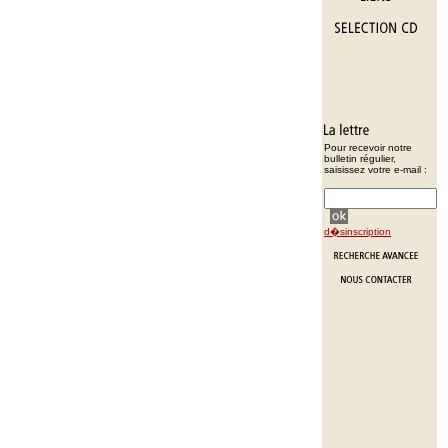
Pour recevoir notre
bulletin régulier,
saisissez votre e-mail :
d�sinscription