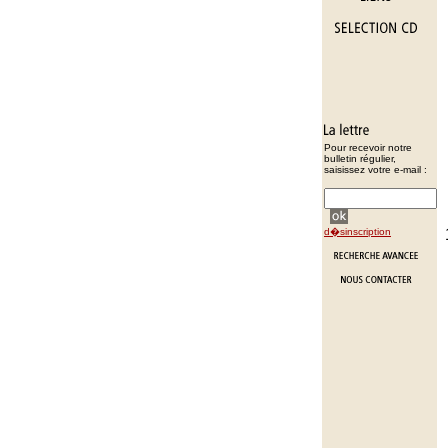
Pour recevoir notre
bulletin régulier,
saisissez votre e-mail :
d�sinscription