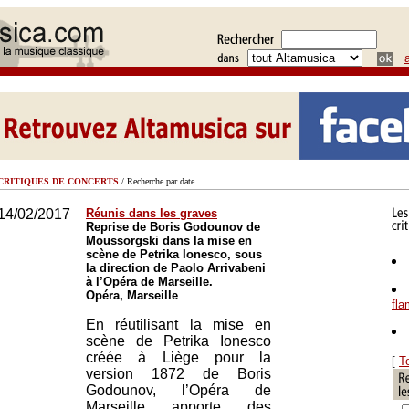
CRITIQUES DE CONCERTS
/ Recherche par date
14/02/2017
Réunis dans les graves
Reprise de Boris Godounov de
Moussorgski dans la mise en
scène de Petrika Ionesco, sous
la direction de Paolo Arrivabeni
à l’Opéra de Marseille.
Opéra, Marseille
fl
En réutilisant la mise en
scène de Petrika Ionesco
créée à Liège pour la
[
T
version 1872 de Boris
Godounov, l’Opéra de
Marseille apporte des