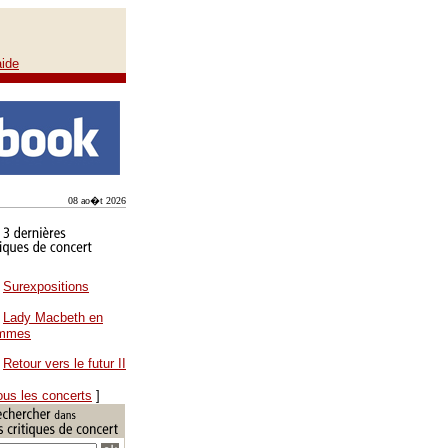
aide
08 ao�t 2026
Surexpositions
Lady Macbeth en
ammes
Retour vers le futur II
ous les concerts
]