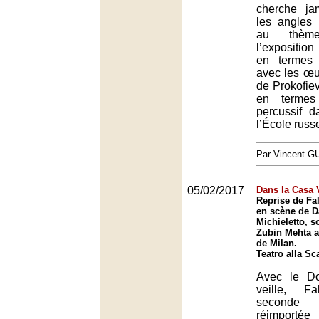
cherche ja
les angles 
au thèm
l’exposition
en termes
avec les œu
de Prokofiev
en termes
percussif d
l’École russ
Par Vincent G
05/02/2017
Dans la Casa 
Reprise de Fal
en scène de 
Michieletto, s
Zubin Mehta a
de Milan.
Teatro alla Sc
Avec le D
veille, F
seconde
réimporté