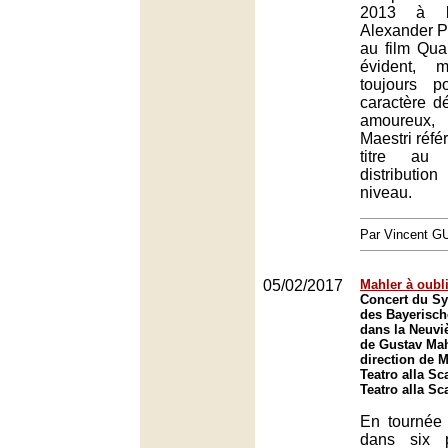
2013 à l
Alexander Pe
au film Qua
évident, m
toujours p
caractère d
amoureux,
Maestri référ
titre au 
distributi
niveau.
Par Vincent G
05/02/2017
Mahler à oubl
Concert du S
des Bayerisc
dans la Neuv
de Gustav Mah
direction de 
Teatro alla Sc
Teatro alla Sc
En tournée 
dans six p