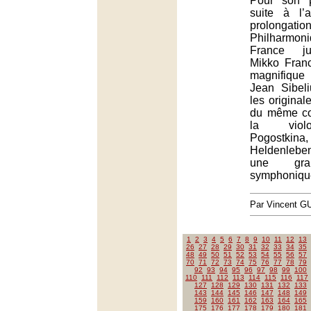
Pour son p
suite à l
prolongati
Philharmo
France ju
Mikko Fran
magnifiqu
Jean Sibel
les origina
du même co
la violo
Pogostki
Heldenlebe
une gra
symphoniqu
Par Vincent G
1
2
3
4
5
6
7
8
9
10
11
12
13
26
27
28
29
30
31
32
33
34
35
48
49
50
51
52
53
54
55
56
57
70
71
72
73
74
75
76
77
78
79
92
93
94
95
96
97
98
99
100
110
111
112
113
114
115
116
117
127
128
129
130
131
132
133
143
144
145
146
147
148
149
159
160
161
162
163
164
165
175
176
177
178
179
180
181