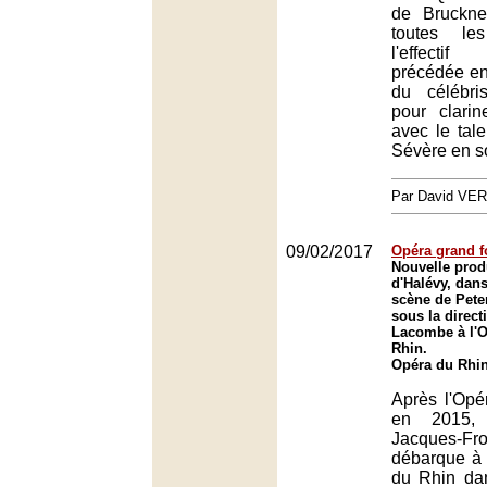
de Bruckne
toutes le
l'effecti
précédée en
du célébri
pour clarin
avec le tal
Sévère en so
Par David VE
09/02/2017
Opéra grand f
Nouvelle prod
d'Halévy, dan
scène de Pete
sous la direc
Lacombe à l'O
Rhin.
Opéra du Rhin
Après l'Opé
en 2015,
Jacques-Fr
débarque à 
du Rhin da