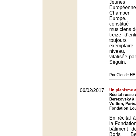
Jeunes 
Européenn
Chamber 
Europe. 
constitué
musiciens de
treize d’en
toujours 
exemplair
niveau, 
vitalisée pa
Séguin.
Par Claude H
06/02/2017
Un pianisme 
Récital russe 
Berezovsky à 
Vuitton, Paris
Fondation Lou
En récital à
la Fondation
bâtiment d
Boris Be