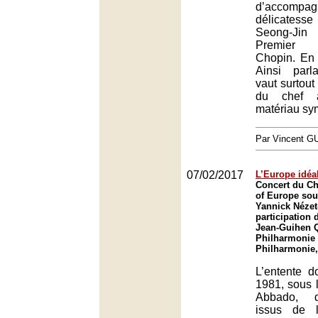
d’accom
délicates
Seong-Jin
Premier 
Chopin. En 
Ainsi parla
vaut surtout
du chef 
matériau sy
Par Vincent G
07/02/2017
L’Europe idéa
Concert du C
of Europe sous
Yannick Nézet
participation 
Jean-Guihen Q
Philharmonie 
Philharmonie,
L’entente d
1981, sous l
Abbado, d
issus de l