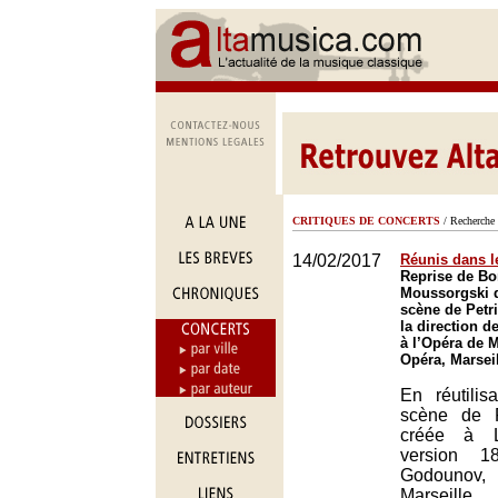
CRITIQUES DE CONCERTS
/ Recherche 
14/02/2017
Réunis dans l
Reprise de B
Moussorgski d
scène de Petr
la direction d
à l’Opéra de M
Opéra, Marsei
En réutili
scène de P
créée à L
version 1
Godounov
Marseille