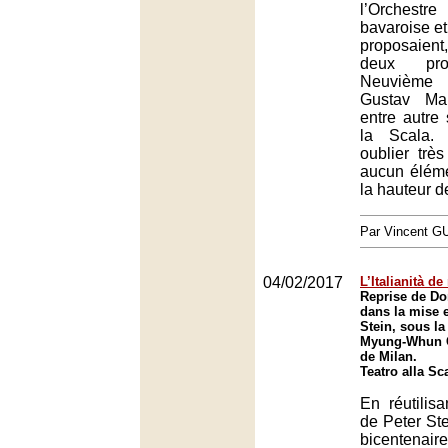
l’Orchest
bavaroise e
proposaien
deux pro
Neuvième 
Gustav Mah
entre autre
la Scala.
oublier trè
aucun éléme
la hauteur d
Par Vincent G
04/02/2017
L’Italianità de
Reprise de Do
dans la mise 
Stein, sous la
Myung-Whun C
de Milan.
Teatro alla Sc
En réutilisa
de Peter Ste
bicenten