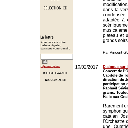
modification
dans la vers
condensée 
adaptée à c
scéniqueme
musicale
plateau et 
grands soirs
Pour recevoir notre
bulletin régulier,
saisissez votre e-mail :
Par Vincent G
d�sinscription
10/02/2017
Dialogue sur 
Concert de l’
Capitole de T
direction de 
participation d
Raphaël Sévèr
grains, Toulo
Halle aux Gra
Rarement en
symphoni
catalan Jo
l'Orchestre 
une Quatr