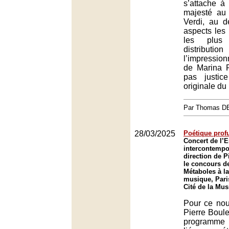
s’attache à
majesté au
Verdi, au d
aspects les
les plus 
distributi
l’impressio
de Marina 
pas justic
originale du l
Par Thomas 
28/03/2025
Poétique prof
Concert de l’
intercontempo
direction de P
le concours d
Métaboles à la
musique, Pari
Cité de la Mus
Pour ce no
Pierre Boule
programme 