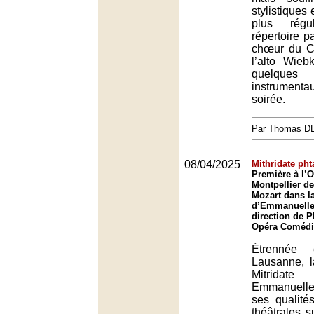
stylistiques 
plus rég
répertoire pa
chœur du Co
l’alto Wie
quelqu
instrument
soirée.
Par Thomas 
08/04/2025
Mithridate ph
Première à l’
Montpellier de
Mozart dans l
d’Emmanuelle 
direction de P
Opéra Comédie
Étrennée 
Lausanne, l
Mitrid
Emmanuelle
ses qualité
théâtrales s