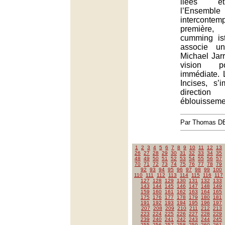
liées ét
l’Ensemble
interconte
première
cumming ist
associe un
Michael Jarr
vision p
immédiate. 
Incises, s
directi
éblouisseme
Par Thomas 
1
2
3
4
5
6
7
8
9
10
11
12
13
26
27
28
29
30
31
32
33
34
35
48
49
50
51
52
53
54
55
56
57
70
71
72
73
74
75
76
77
78
79
92
93
94
95
96
97
98
99
100
110
111
112
113
114
115
116
117
127
128
129
130
131
132
133
143
144
145
146
147
148
149
159
160
161
162
163
164
165
175
176
177
178
179
180
181
191
192
193
194
195
196
197
207
208
209
210
211
212
213
223
224
225
226
227
228
229
239
240
241
242
243
244
245
255
256
257
258
259
260
261