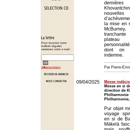
dernières 
Khovantchi
nouvelles
d’achèvemen
la mise en
McBurney
tranchant
plateau
Pour recevoir notre
personnalit
bulletin régulier,
dont on 
saisissez votre e-mail :
indemne.
Par Pierre-E
d�sinscription
09/04/2025
Messe indécis
Messe en si d
direction de K
Philharmonie 
Philharmonie,
Pur objet mu
voyage spir
en si de B
Mäkelä fasc
mais souffr