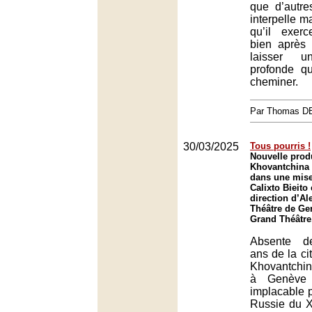
que d’autre
interpelle ma
qu’il exer
bien après 
laisser u
profonde q
cheminer.
Par Thomas 
30/03/2025
Tous pourris !
Nouvelle prod
Khovantchina
dans une mise
Calixto Bieito 
direction d’Al
Théâtre de Ge
Grand Théâtre
Absente de
ans de la ci
Khovantchina
à Genève 
implacable p
Russie du XV