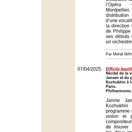
l’Opéra
Montpellier
distributi
d’une vocali
la direction
de Philippe
ses débuts 
un orchestr
Par Mehdi MA
07/04/2025
Difficile équil
Récital de la 
Jansen et du p
Kozhukhin à l
Paris.
Philharmonie,
Janine Ja
Kozhukhin 
programme 
violon et 
compositeur
de trouver l