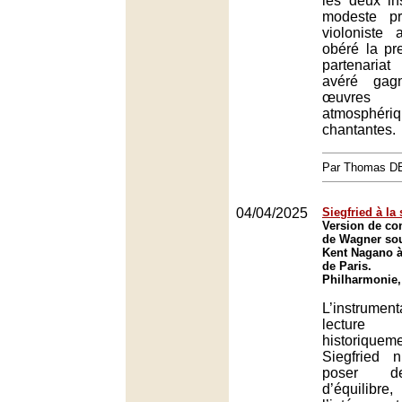
les deux in
modeste pr
violoniste
obéré la pre
partenaria
avéré gag
œuvr
atmosph
chantantes.
Par Thomas 
04/04/2025
Siegfried à la
Version de con
de Wagner sou
Kent Nagano à
de Paris.
Philharmonie,
L’instrume
lecture 
historiquem
Siegfried 
poser d
d’équil