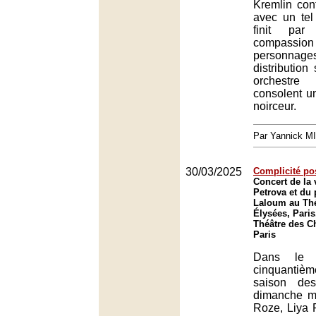
Kremlin con
avec un tel
finit par
compassi
person
distribution
orchestr
consolent u
noirceur.
Par Yannick M
30/03/2025
Complicité po
Concert de la 
Petrova et du
Laloum au Th
Élysées, Paris
Théâtre des C
Paris
Dans le 
cinquantiè
saison de
dimanche m
Roze, Liya 