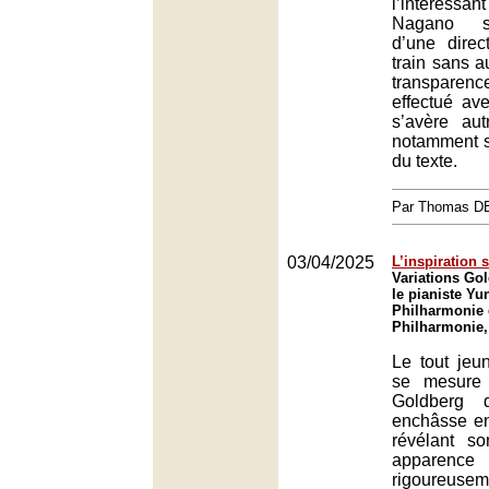
l’intéressan
Nagano so
d’une dire
train sans a
transparen
effectué av
s’avère aut
notamment sur
du texte.
Par Thomas 
03/04/2025
L’inspiration 
Variations Go
le pianiste Yu
Philharmonie 
Philharmonie,
Le tout je
se mesure 
Goldberg 
enchâsse en
révélant s
appare
rigoureuse