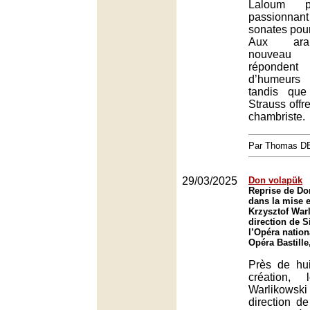
Laloum p
passionnan
sonates pour
Aux ara
nouveau 
réponden
d’humeur
tandis que
Strauss offr
chambriste.
Par Thomas 
29/03/2025
Don volapük
Reprise de Do
dans la mise 
Krzysztof Warl
direction de 
l’Opéra nation
Opéra Bastille
Près de hu
création, 
Warlikowski
direction 