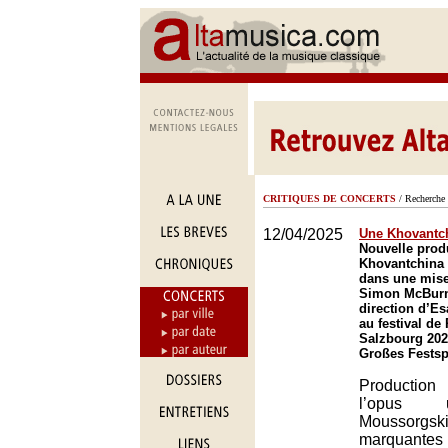
CRITIQUES DE CONCERTS
/ Recherche 
12/04/2025
Une Khovantc
Nouvelle prod
Khovantchina
dans une mise
Simon McBurne
direction d’E
au festival de
Salzbourg 202
Großes Festsp
Production
l’opus 
Moussorgski
marquan