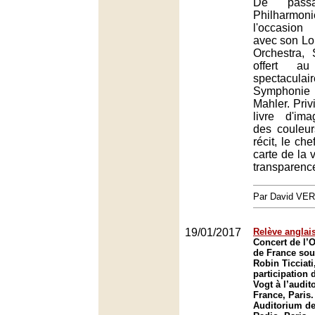
De pass
Philharmo
l'occasion
avec son L
Orchestra,
offert a
spectacul
Symphoni
Mahler. Priv
livre d'ima
des couleurs
récit, le che
carte de la v
transparenc
Par David VE
19/01/2017
Relève anglai
Concert de l’O
de France sous
Robin Ticciati
participation 
Vogt à l’audi
France, Paris.
Auditorium de