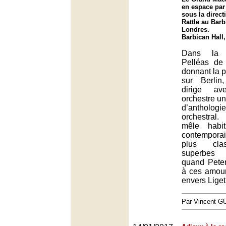
en espace par 
sous la direc
Rattle au Barb
Londres.
Barbican Hall
Dans la c
Pelléas de
donnant la p
sur Berlin
dirige av
orchestre u
d’antholog
orchestral.
mêle habi
contemporai
plus clas
superbes 
quand Peter
à ces amou
envers Liget
Par Vincent G