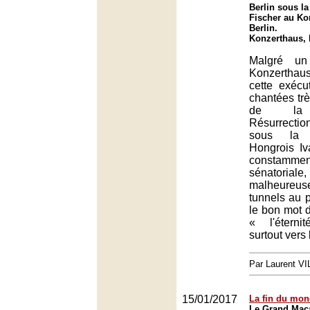
Berlin sous la
Fischer au Ko
Berlin.
Konzerthaus, 
Malgré un
Konzerthau
cette exécu
chantées tr
de la 
Résurrect
sous la 
Hongrois Iv
constammen
sénatori
malheur
tunnels au p
le bon mot 
« l'éterni
surtout vers l
Par Laurent 
15/01/2017
La fin du mon
Le Grand Maca