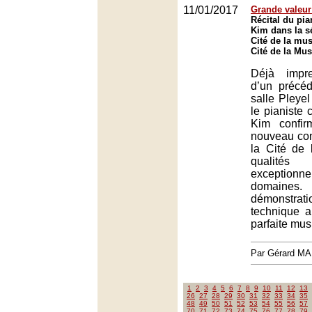
11/01/2017
Grande valeur
Récital du pi
Kim dans la sé
Cité de la mus
Cité de la Mus
Déjà impre
d’un précéd
salle Pleye
le pianiste
Kim confi
nouveau con
la Cité de
qualités 
exception
domai
démonstrati
technique a
parfaite musi
Par Gérard M
1
2
3
4
5
6
7
8
9
10
11
12
13
26
27
28
29
30
31
32
33
34
35
48
49
50
51
52
53
54
55
56
57
70
71
72
73
74
75
76
77
78
79