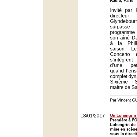
Radio, Paris
Invité par 
directeu
Glyndebourn
surpas
programme 
son aîné D
à la Phil
saison. L
Concerto 
s’intègren
d’une pet
quand l’en
complet dyn
Sixième 
maître de Sa
Par Vincent G
18/01/2017
Un Lohengrin 
Première à l’
Lohengrin de
mise en scène
sous la direct