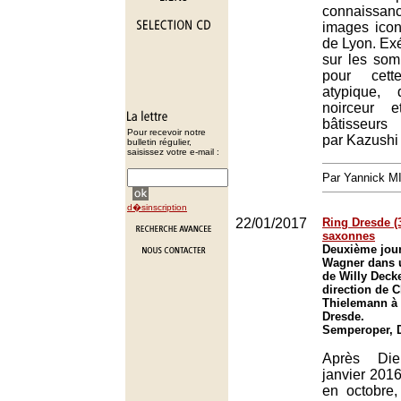
connaissa
images icon
de Lyon. Ex
sur les so
pour cett
atypique,
noirceur 
bâtisseurs
Pour recevoir notre
par Kazushi
bulletin régulier,
saisissez votre e-mail :
Par Yannick 
d�sinscription
22/01/2017
Ring Dresde (3
saxonnes
Deuxième jou
Wagner dans 
de Willy Decke
direction de C
Thielemann à
Dresde.
Semperoper, 
Après Di
janvier 201
en octobre