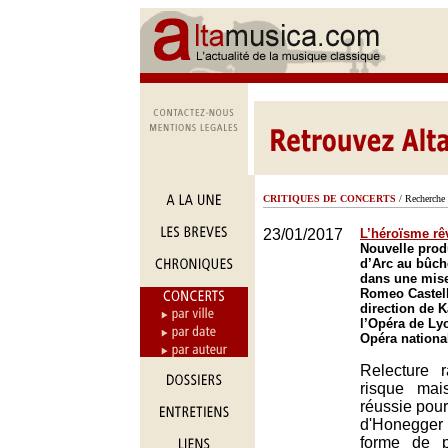
CRITIQUES DE CONCERTS
/ Recherche 
23/01/2017
L’héroïsme rê
Nouvelle prod
d’Arc au bûch
dans une mise
Romeo Castell
direction de 
l’Opéra de Ly
Opéra nationa
Relecture 
risque mai
réussie pour
d'Honegger
forme de p