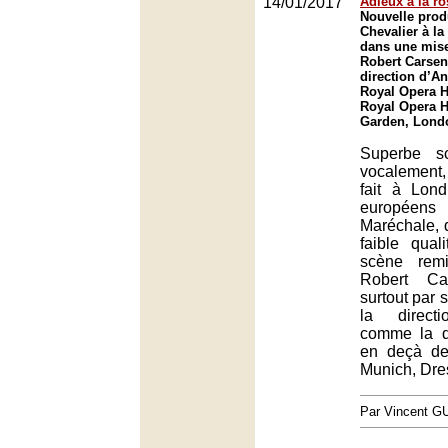
14/01/2017
Adieux à la ro
Nouvelle prod
Chevalier à la
dans une mise
Robert Carsen
direction d’A
Royal Opera 
Royal Opera 
Garden, Lond
Superbe s
vocalement
fait à Lon
européens
Maréchale, 
faible qual
scène rem
Robert Ca
surtout par 
la directi
comme la di
en deçà de
Munich, Dre
Par Vincent G