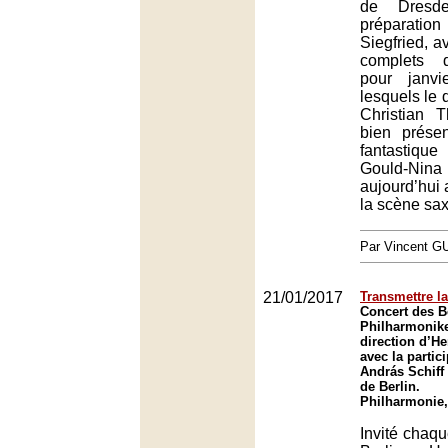
de Dresde
préparatio
Siegfried, a
complets 
pour janv
lesquels le 
Christian 
bien prése
fantastiq
Gould-N
aujourd’hui 
la scène sa
Par Vincent G
21/01/2017
Transmettre la
Concert des B
Philharmonike
direction d’He
avec la partic
András Schiff
de Berlin.
Philharmonie,
Invité chaqu