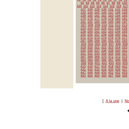
92
93
94
95
96
97
98
99
100
110
111
112
113
114
115
116
117
127
128
129
130
131
132
133
143
144
145
146
147
148
149
159
160
161
162
163
164
165
175
176
177
178
179
180
181
191
192
193
194
195
196
197
207
208
209
210
211
212
213
223
224
225
226
227
228
229
239
240
241
242
243
244
245
255
256
257
258
259
260
261
271
272
273
274
275
276
277
287
288
289
290
291
292
293
303
304
305
306
307
308
309
319
320
321
322
323
324
325
335
336
337
338
339
340
341
351
352
353
354
355
356
357
367
368
369
370
371
372
373
383
384
385
386
387
388
389
399
400
401
402
403
404
405
415
416
417
418
419
420
421
431
432
433
434
435
436
437
447
448
449
450
451
452
453
463
464
465
466
467
468
469
[
A la une
|
No