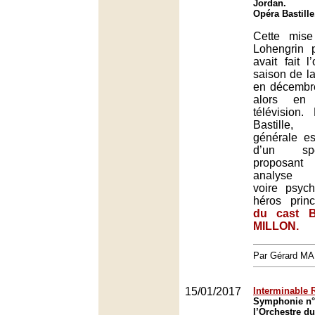
Jordan.
Opéra Bastille
Cette mis
Lohengrin 
avait fait l
saison de l
en décembre
alors en
télévision
Bastille,
générale es
d’un spe
proposant
analyse p
voire psych
héros prin
du cast B
MILLON.
Par Gérard M
15/01/2017
Interminable 
Symphonie n° 
l’Orchestre d