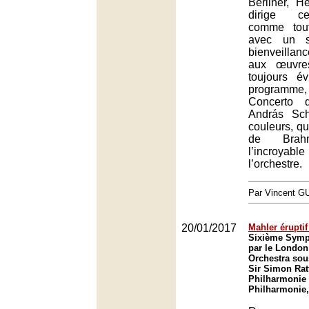
Berliner, H
dirige ce
comme tout
avec un s
bienveilla
aux œuvre
toujours é
programme
Concerto 
András Sc
couleurs, q
de Brah
l’incroya
l’orchestre.
Par Vincent G
20/01/2017
Mahler éruptif
Sixième Symp
par le Londo
Orchestra sous
Sir Simon Ratt
Philharmonie 
Philharmonie,