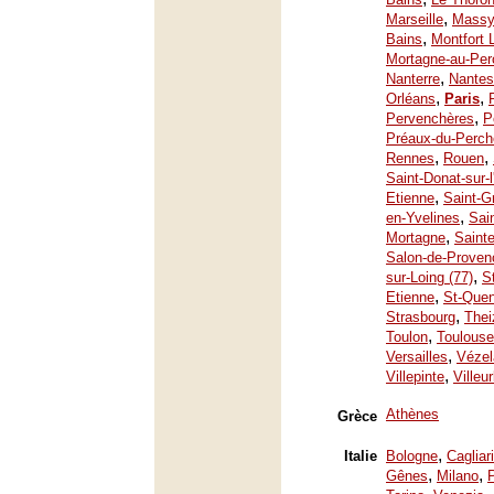
,
Marseille
Mass
,
Bains
Montfort 
Mortagne-au-Per
,
Nanterre
Nantes
,
,
Orléans
Paris
,
Pervenchères
P
Préaux-du-Perch
,
,
Rennes
Rouen
Saint-Donat-sur-
,
Etienne
Saint-G
,
en-Yvelines
Sai
,
Mortagne
Saint
Salon-de-Proven
,
sur-Loing (77)
S
,
Etienne
St-Quen
,
Strasbourg
Thei
,
Toulon
Toulouse
,
Versailles
Vézel
,
Villepinte
Villeu
Athènes
Grèce
,
Italie
Bologne
Cagliari
,
,
Gênes
Milano