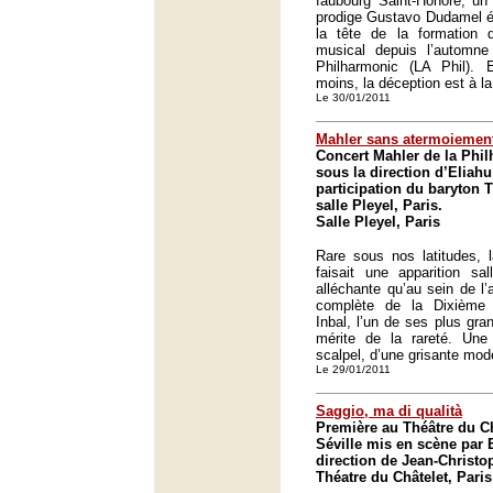
faubourg Saint-Honoré, un
prodige Gustavo Dudamel éta
la tête de la formation d
musical depuis l’automn
Philharmonic (LA Phil).
moins, la déception est à la
Le 30/01/2011
Mahler sans atermoiemen
Concert Mahler de la Phi
sous la direction d’Eliahu
participation du baryton
salle Pleyel, Paris.
Salle Pleyel, Paris
Rare sous nos latitudes, 
faisait une apparition sal
alléchante qu’au sein de l’
complète de la Dixième
Inbal, l’un de ses plus gran
mérite de la rareté. Une
scalpel, d’une grisante mode
Le 29/01/2011
Saggio, ma di qualità
Première au Théâtre du Ch
Séville mis en scène par 
direction de Jean-Christo
Théatre du Châtelet, Paris