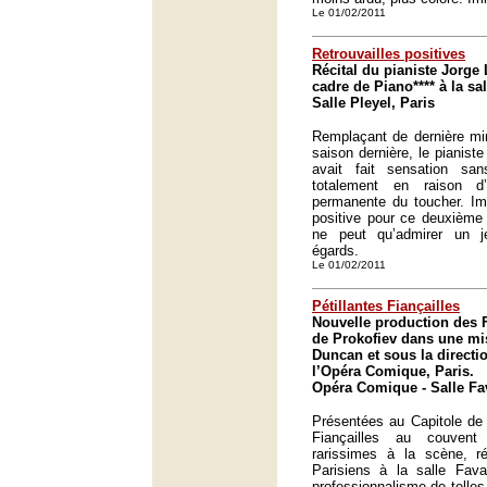
Le 01/02/2011
Retrouvailles positives
Récital du pianiste Jorge 
cadre de Piano**** à la sal
Salle Pleyel, Paris
Remplaçant de dernière min
saison dernière, le pianist
avait fait sensation sa
totalement en raison d’
permanente du toucher. Im
positive pour ce deuxième 
ne peut qu’admirer un j
égards.
Le 01/02/2011
Pétillantes Fiançailles
Nouvelle production des F
de Prokofiev dans une mi
Duncan et sous la directi
l’Opéra Comique, Paris.
Opéra Comique - Salle Fav
Présentées au Capitole de T
Fiançailles au couvent
rarissimes à la scène, r
Parisiens à la salle Favar
professionnalisme de telle