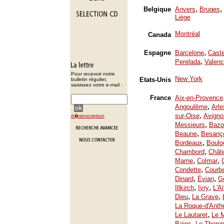
,
,
Belgique
Anvers
Bruges
Liège
Montréal
Canada
,
Espagne
Barcelone
Caste
,
Perelada
Valenc
Pour recevoir notre
New York
Etats-Unis
bulletin régulier,
saisissez votre e-mail :
France
Aix-en-Provence
,
Angoulême
Arle
,
sur-Oise
Avigno
d�sinscription
,
Messieurs
Bazo
,
Beaune
Besanç
,
Bordeaux
Boulo
,
Chambord
Chât
,
,
Marne
Colmar
,
Condette
Courb
,
,
Dinard
Évian
Ge
,
,
Illkirch
Ivry
L'A
,
,
Dieu
La Grave
La Roque-d'Anth
,
Le Lautaret
Le 
,
Bains
Le Thoron