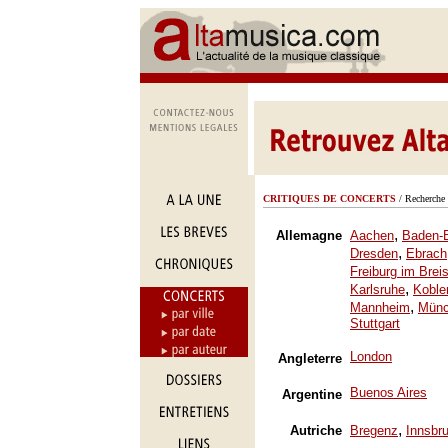
CRITIQUES DE CONCERTS
/ Recherche 
,
Allemagne
Aachen
Baden-
,
Dresden
Ebrach
Freiburg im Brei
,
Karlsruhe
Koble
,
Mannheim
Mün
Stuttgart
London
Angleterre
Buenos Aires
Argentine
,
Autriche
Bregenz
Innsbr