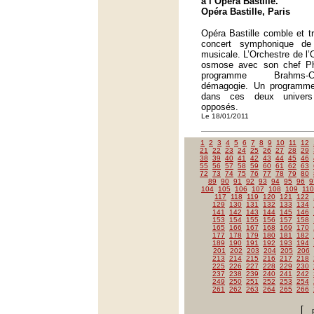
à l’Opéra Bastille.
Opéra Bastille, Paris
Opéra Bastille comble et t
concert symphonique de
musicale. L’Orchestre de l’
osmose avec son chef Ph
programme Brahms-C
démagogie. Un programme
dans ces deux univers
opposés.
Le 18/01/2011
1
2
3
4
5
6
7
8
9
10
11
12
21
22
23
24
25
26
27
28
29
38
39
40
41
42
43
44
45
46
55
56
57
58
59
60
61
62
63
72
73
74
75
76
77
78
79
80
89
90
91
92
93
94
95
96
9
104
105
106
107
108
109
110
117
118
119
120
121
122
129
130
131
132
133
134
141
142
143
144
145
146
153
154
155
156
157
158
165
166
167
168
169
170
177
178
179
180
181
182
189
190
191
192
193
194
201
202
203
204
205
206
213
214
215
216
217
218
225
226
227
228
229
230
237
238
239
240
241
242
249
250
251
252
253
254
261
262
263
264
265
266
[