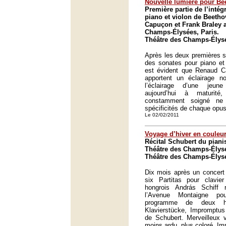
Nouvelle lumière pour Be
Première partie de l’inté
piano et violon de Beeth
Capuçon et Frank Braley 
Champs-Élysées, Paris.
Théâtre des Champs-Élysé
Après les deux premières so
des sonates pour piano et 
est évident que Renaud C
apportent un éclairage 
l’éclairage d’une jeun
aujourd’hui à maturi
constamment soigné ne
spécificités de chaque opus
Le 02/02/2011
Voyage d’hiver en couleu
Récital Schubert du piani
Théâtre des Champs-Élysé
Théâtre des Champs-Élysé
Dix mois après un concert
six Partitas pour clavie
hongrois András Schiff
l’Avenue Montaigne po
programme de deux h
Klavierstücke, Imprompt
de Schubert. Merveilleux 
moins ardu, plus coloré. I