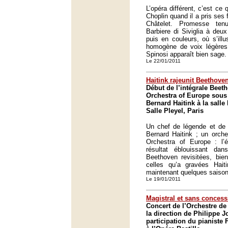
L’opéra différent, c’est ce
Choplin quand il a pris ses 
Châtelet. Promesse ten
Barbiere di Siviglia à deux
puis en couleurs, où s’illu
homogène de voix légères,
Spinosi apparaît bien sage.
Le 22/01/2011
Haitink rajeunit Beethove
Début de l’intégrale Bee
Orchestra of Europe sous 
Bernard Haitink à la salle 
Salle Pleyel, Paris
Un chef de légende et de t
Bernard Haitink ; un orche
Orchestra of Europe : l’éc
résultat éblouissant d
Beethoven revisitées, bi
celles qu’a gravées Hai
maintenant quelques saison
Le 19/01/2011
Magistral et sans conces
Concert de l’Orchestre de
la direction de Philippe J
participation du pianiste