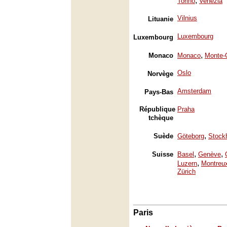
,
Torino
Venezia
Vilnius
Lituanie
Luxembourg
Luxembourg
,
Monaco
Monaco
Monte-
Oslo
Norvège
Amsterdam
Pays-Bas
République
Praha
tchèque
,
Suède
Göteborg
Stock
,
,
Suisse
Basel
Genève
,
Luzern
Montreu
Zürich
Paris