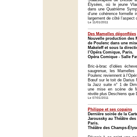
Élysées, où le jeune Vladi
dans une Quatrième Symp
d’une cohérence formelle i
largement de côté l’aspect
Le 11/01/2011
Des Mamelles dégonflées
Nouvelle production des 
de Poulenc dans une mis
Makeïeff et sous la direct
l’Opéra Comique, Paris.
Opéra Comique - Salle Fav
Bric-à-brac d’idées écheve
saugrenue, les Mamelles 
Poulenc reviennent à l’Opé
Bœuf sur le toit de Darius 
la Jazz suite n° 1 de Dimi
une mise en scène de M
révèle plus Deschiens que 
Le 07/01/2011
Philippe et ses copains
Dernière soirée de la Car
Jaroussky au Théâtre de
Paris.
Théâtre des Champs-Élysé