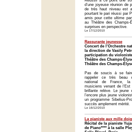
Réussir à ce point une soi
d’une joyeuse réunion de p
de très haut niveau est a
pourtant le pari réussi par 
amis pour cette ultime par
au Théâtre des Champs-É
surprises en perspective.
Le 17/12/2010
Rassurante jeunesse
Concert de l’Orchestre na
la direction de Vasily Pet
participation du violonist
Théâtre des Champs-Élysé
Théâtre des Champs-Élysé
Pas de soucis à se fai
rappeler ce très beau c
national de France, la
musiciens venant de l’Est 
brillante relève. Le jeune
l’encore plus jeune violoni
un programme Sibelius-Pro
succès amplement mérité.
Le 16/12/2010
La pianiste aux mille doig
Récital de la pianiste Yu
de Piano**** à la salle Ple