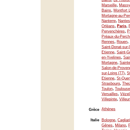
,
Marseille
Mass
,
Bains
Montfort 
Mortagne-au-Per
,
Nanterre
Nantes
,
,
Orléans
Paris
,
Pervenchères
P
Préaux-du-Perch
,
,
Rennes
Rouen
Saint-Donat-sur-
,
Etienne
Saint-G
,
en-Yvelines
Sai
,
Mortagne
Saint
Salon-de-Proven
,
sur-Loing (77)
S
,
Etienne
St-Quen
,
Strasbourg
Thei
,
Toulon
Toulouse
,
Versailles
Vézel
,
Villepinte
Villeu
Athènes
Grèce
,
Italie
Bologne
Cagliari
,
,
Gênes
Milano