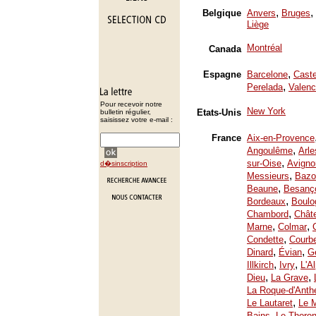
,
,
Belgique
Anvers
Bruges
Liège
Montréal
Canada
,
Espagne
Barcelone
Caste
,
Perelada
Valenc
Pour recevoir notre
New York
Etats-Unis
bulletin régulier,
saisissez votre e-mail :
France
Aix-en-Provence
,
Angoulême
Arle
,
sur-Oise
Avigno
d�sinscription
,
Messieurs
Bazo
,
Beaune
Besanç
,
Bordeaux
Boulo
,
Chambord
Chât
,
,
Marne
Colmar
,
Condette
Courb
,
,
Dinard
Évian
Ge
,
,
Illkirch
Ivry
L'A
,
,
Dieu
La Grave
La Roque-d'Anth
,
Le Lautaret
Le 
,
Bains
Le Thoron