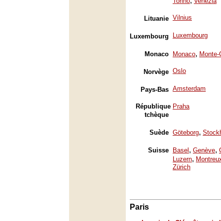
,
Torino
Venezia
Vilnius
Lituanie
Luxembourg
Luxembourg
,
Monaco
Monaco
Monte-
Oslo
Norvège
Amsterdam
Pays-Bas
République
Praha
tchèque
,
Suède
Göteborg
Stock
,
,
Suisse
Basel
Genève
,
Luzern
Montreu
Zürich
Paris