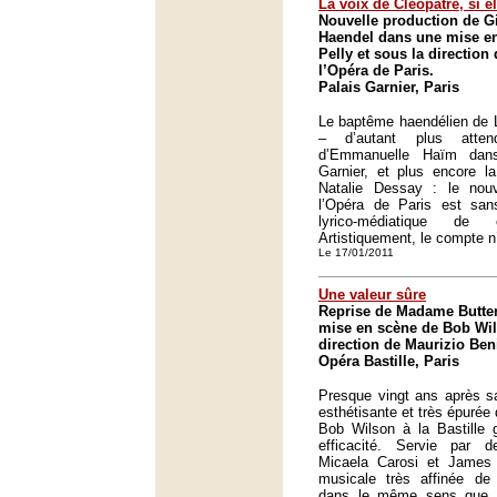
La voix de Cléopâtre, si e
Nouvelle production de G
Haendel dans une mise en
Pelly et sous la directio
l’Opéra de Paris.
Palais Garnier, Paris
Le baptême haendélien de L
– d’autant plus atte
d’Emmanuelle Haïm dan
Garnier, et plus encore l
Natalie Dessay : le nou
l’Opéra de Paris est san
lyrico-médiatique de
Artistiquement, le compte n
Le 17/01/2011
Une valeur sûre
Reprise de Madame Butter
mise en scène de Bob Wil
direction de Maurizio Beni
Opéra Bastille, Paris
Presque vingt ans après sa
esthétisante et très épurée
Bob Wilson à la Bastille 
efficacité. Servie par 
Micaela Carosi et James V
musicale très affinée de 
dans le même sens que l