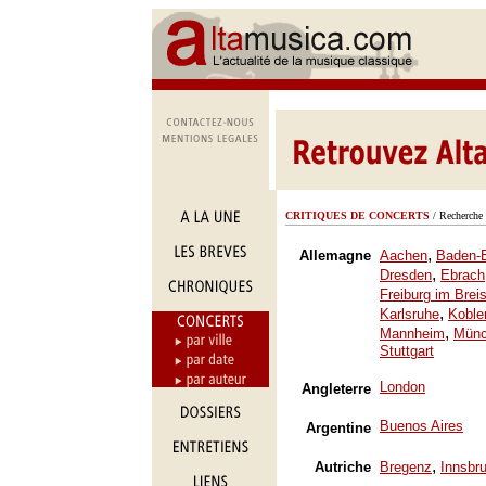
CRITIQUES DE CONCERTS
/ Recherche 
,
Allemagne
Aachen
Baden-
,
Dresden
Ebrach
Freiburg im Brei
,
Karlsruhe
Koble
,
Mannheim
Mün
Stuttgart
London
Angleterre
Buenos Aires
Argentine
,
Autriche
Bregenz
Innsbr