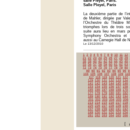
salle Pleyel, Paris.
Salle Pleyel, Paris
La deuxième partie de l’i
de Mahler, dirigée par Val
l’Orchestre du Théâtre M
triomphes lors de trois so
suite aura lieu en mars p
Symphony Orchestra et 
aussi au Carnegie Hall de 
Le 13/12/2010
1
2
3
4
5
6
7
8
9
10
11
12
21
22
23
24
25
26
27
28
29
38
39
40
41
42
43
44
45
46
55
56
57
58
59
60
61
62
63
72
73
74
75
76
77
78
79
80
89
90
91
92
93
94
95
96
9
104
105
106
107
108
109
110
117
118
119
120
121
122
129
130
131
132
133
134
141
142
143
144
145
146
153
154
155
156
157
158
165
166
167
168
169
170
177
178
179
180
181
182
189
190
191
192
193
194
201
202
203
204
205
206
213
214
215
216
217
218
225
226
227
228
229
230
237
238
239
240
241
242
249
250
251
252
253
254
261
262
263
264
265
266
[