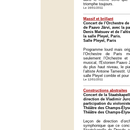
triomphe toujours.
Le 16/01/2011
Massif et brillant
Concert de l’Orchestre de 
de Paavo Järvi, avec la pa
Denis Matsuev et de l’alti
la salle Pleyel, Paris.
Salle Pleyel, Paris
Programme lourd mais orig
l’Orchestre de Paris m
seulement l’Orchestre et
musical, l'Estonien Paavo J
du plus haut niveau, le pi
l’altiste Antoine Tamestit.
salle Pleyel comble et pour 
Le 12/01/2011
Constructions abstraites
Concert de la Staatskapel
direction de Vladimir Jur
participation du violonist
Théâtre des Champs-Élysé
Théâtre des Champs-Élysé
Leçon de direction d’orch
symphonique que ce concer
Staatskapelle de Dresde 