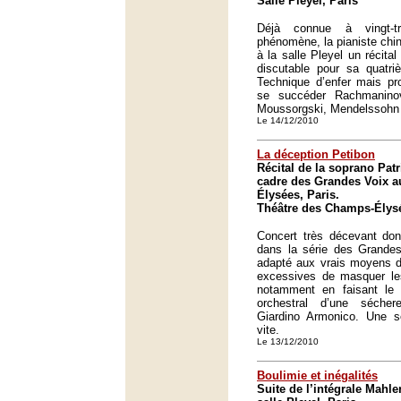
Salle Pleyel, Paris
Déjà connue à vingt-
phénomène, la pianiste chi
à la salle Pleyel un récital
discutable pour sa quatri
Technique d’enfer mais pr
se succéder Rachmaninov
Moussorgski, Mendelssohn 
Le 14/12/2010
La déception Petibon
Récital de la soprano Patr
cadre des Grandes Voix a
Élysées, Paris.
Théâtre des Champs-Élysé
Concert très décevant don
dans la série des Grande
adapté aux vrais moyens de
excessives de masquer les 
notamment en faisant le
orchestral d’une séche
Giardino Armonico. Une so
vite.
Le 13/12/2010
Boulimie et inégalités
Suite de l’intégrale Mahle