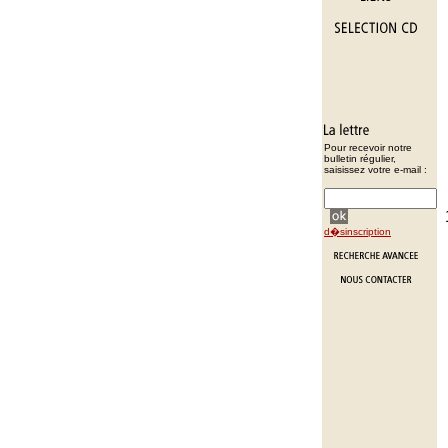
Pour recevoir notre
bulletin régulier,
saisissez votre e-mail :
d�sinscription