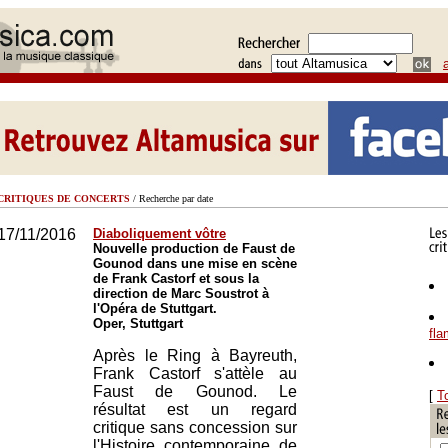
CRITIQUES DE CONCERTS
/ Recherche par date
17/11/2016
Diaboliquement vôtre
Nouvelle production de Faust de
Gounod dans une mise en scène
de Frank Castorf et sous la
direction de Marc Soustrot à
l'Opéra de Stuttgart.
Oper, Stuttgart
fl
Après le Ring à Bayreuth,
Frank Castorf s'attèle au
Faust de Gounod. Le
[
T
résultat est un regard
critique sans concession sur
l'Histoire contemporaine de