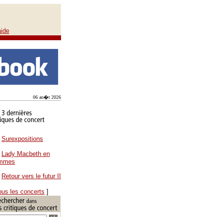
aide
06 ao�t 2026
Surexpositions
Lady Macbeth en
ammes
Retour vers le futur II
ous les concerts
]