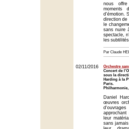
nous offre
moments d
d’émotion. 
direction de
le changemen
sans nuire à
spectacle, n
les subtilités
Par Claude H
02/11/2016
Orchestre san
Concert de l’O
sous la direct
Harding à la 
Paris.
Philharmonie,
Daniel Hard
œuvres orch
d’ouvrages
approchant
leur matéri
sans jamais
leur dram