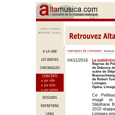
CRITIQUES DE CONCERTS
/ Recherche 
04/11/2016
La malédictio
Reprise de Pel
de Debussy da
scène de Sté
Braunschweig,
de Robert Tuo
Limoges.
Opéra, Limog
Ce Pelléas
imagé et
Stéphane B
2010 réappar
Limoges emp