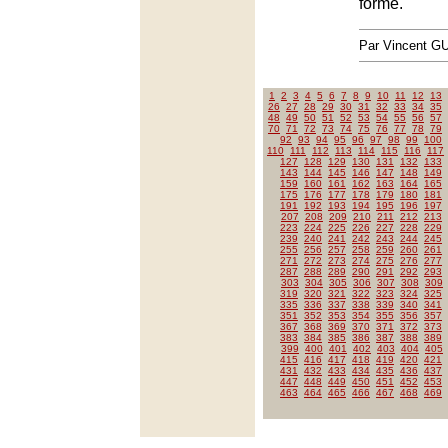
forme.
Par Vincent G
1
2
3
4
5
6
7
8
9
10
11
12
13
26
27
28
29
30
31
32
33
34
35
48
49
50
51
52
53
54
55
56
57
70
71
72
73
74
75
76
77
78
79
92
93
94
95
96
97
98
99
100
110
111
112
113
114
115
116
117
127
128
129
130
131
132
133
143
144
145
146
147
148
149
159
160
161
162
163
164
165
175
176
177
178
179
180
181
191
192
193
194
195
196
197
207
208
209
210
211
212
213
223
224
225
226
227
228
229
239
240
241
242
243
244
245
255
256
257
258
259
260
261
271
272
273
274
275
276
277
287
288
289
290
291
292
293
303
304
305
306
307
308
309
319
320
321
322
323
324
325
335
336
337
338
339
340
341
351
352
353
354
355
356
357
367
368
369
370
371
372
373
383
384
385
386
387
388
389
399
400
401
402
403
404
405
415
416
417
418
419
420
421
431
432
433
434
435
436
437
447
448
449
450
451
452
453
463
464
465
466
467
468
469