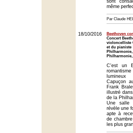
sont consa
même perfec
Par Claude H
18/10/2016
Beethoven co
Concert Beet
violoncellist
et du pianiste
Philharmonie,
Philharmonie,
C’est un B
romantism
lumineux
Capuçon au
Frank Bral
illustré dan
de la Philha
Une salle 
révèle une f
apte à rece
de chambre
les plus gra