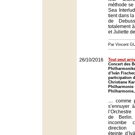
méthode se 
Sea Interlud
tient dans la
de Debuss
totalement 
et Juliette d
Par Vincent G
26/10/2016
Tout peut arr
Concert des Be
Philharmonike
d’Iván Fischer
participation 
Christiane Kar
Philharmonie 
Philharmonie,
… comme p
s’ennuyer 
l’Orchestre
de Berlin
incombe 
direction
éteinte d’I