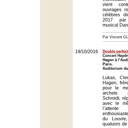
vient cont
ouvrages r
célèbres d
2017 par 
musical Dan
Par Vincent G
19/10/2016
Double perfec
Concert Hayd
Hagen à l’Aud
Paris.
Auditorium du
Lukas, Cle
Hagen, frèr
pour le me
archets 
Schmidt, ré
avec le m
l’attente
enthousiaste
du Louvre,
quatuors de