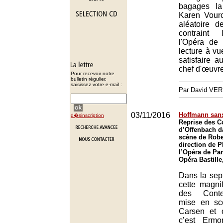
bagages la
Karen Vourc
aléatoire 
contraint 
l'Opéra de
lecture à vu
satisfaire 
chef d'œuvr
Pour recevoir notre
bulletin régulier,
saisissez votre e-mail :
Par David VE
03/11/2016
Hoffmann san
d�sinscription
Reprise des C
d’Offenbach d
scène de Robe
direction de P
l’Opéra de Par
Opéra Bastille
Dans la sep
cette magni
des Conte
mise en sc
Carsen et 
c’est Ermo