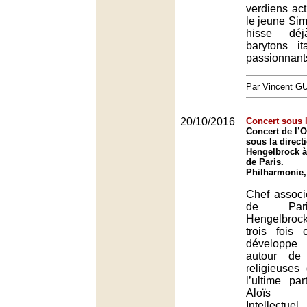
verdiens act
le jeune Si
hisse dé
barytons it
passionnant
Par Vincent G
20/10/2016
Concert sous l
Concert de l’O
sous la direc
Hengelbrock à
de Paris.
Philharmonie,
Chef associ
de Par
Hengelbrock
trois fois 
développe 
autour de
religieuse
l’ultime pa
Aloïs Z
Intellectue