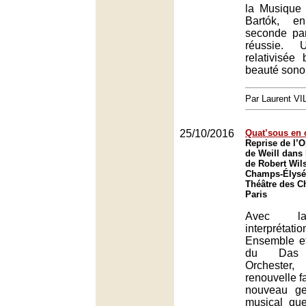
la Musique
Bartók, e
seconde par
réussie. 
relativisée
beauté sonor
Par Laurent V
25/10/2016
Quat’sous en 
Reprise de l’
de Weill dans
de Robert Wil
Champs-Élysée
Théâtre des C
Paris
Avec la
interprétat
Ensemble e
du Das D
Orchester,
renouvelle 
nouveau ge
musical que