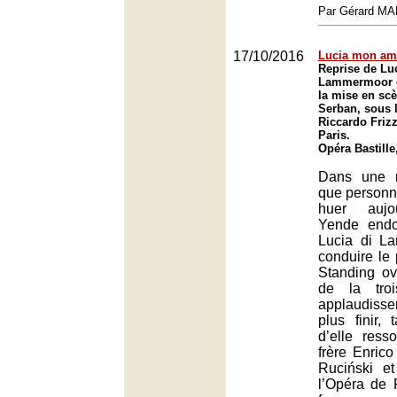
Par Gérard M
17/10/2016
Lucia mon am
Reprise de Luc
Lammermoor d
la mise en sc
Serban, sous l
Riccardo Frizz
Paris.
Opéra Bastille
Dans une 
que personn
huer aujou
Yende endo
Lucia di L
conduire le p
Standing ov
de la troi
applaudiss
plus finir, 
d’elle resso
frère Enrico
Ruciński e
l’Opéra de 