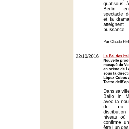
quat’sous 
Berlin 
spectacle d
et la drama
atteigne
puissance.
Par Claude H
22/10/2016
Le Bal des Ita
Nouvelle prod
masqué de Ve
en scène de L
sous la direct
López-Cobos à
Teatro dell\'o
Dans sa vill
Ballo in M
avec la nou
de Leo 
distributi
niveau où 
confirme un
être l’un des