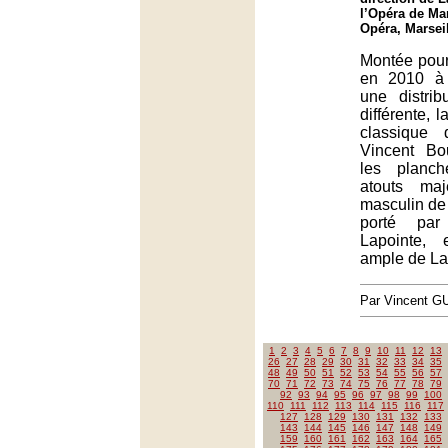
l’Opéra de Mar
Opéra, Marsei
Montée pour 
en 2010 à 
une distrib
différente, l
classique 
Vincent Bo
les planc
atouts ma
masculin de 
porté par
Lapointe, 
ample de La
Par Vincent G
1
2
3
4
5
6
7
8
9
10
11
12
13
26
27
28
29
30
31
32
33
34
35
48
49
50
51
52
53
54
55
56
57
70
71
72
73
74
75
76
77
78
79
92
93
94
95
96
97
98
99
100
110
111
112
113
114
115
116
117
127
128
129
130
131
132
133
143
144
145
146
147
148
149
159
160
161
162
163
164
165