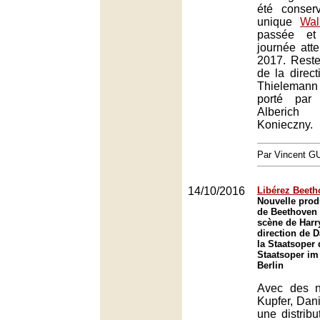
été conser
unique
Wal
passée et
journée att
2017. Reste 
de la direct
Thieleman
porté par
Alberic
Konieczny.
Par Vincent G
14/10/2016
Libérez Beeth
Nouvelle prod
de Beethoven
scène de Harry
direction de 
la Staatsoper 
Staatsoper im 
Berlin
Avec des n
Kupfer, Dan
une distrib