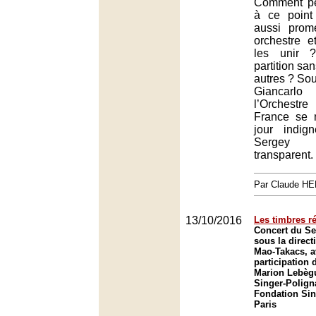
Comment pe
à ce poin
aussi prome
orchestre e
les unir 
partition sa
autres ? Sou
Giancarl
l’Orchest
France se 
jour indig
Sergey K
transparent.
Par Claude H
13/10/2016
Les timbres r
Concert du Se
sous la direc
Mao-Takacs, a
participation 
Marion Lebègu
Singer-Poligna
Fondation Sin
Paris