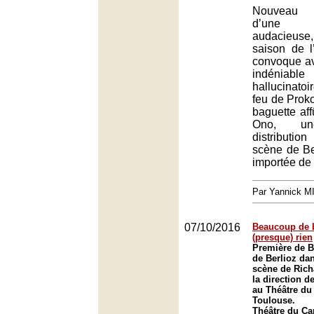
Nouveau r
d’une pr
audacieuse,
saison de 
convoque av
indéniab
hallucinato
feu de Prokof
baguette af
Ono, une
distributio
scène de B
importée de 
Par Yannick 
07/10/2016
Beaucoup de b
(presque) rien
Première de B
de Berlioz da
scène de Rich
la direction d
au Théâtre du 
Toulouse.
Théâtre du Ca