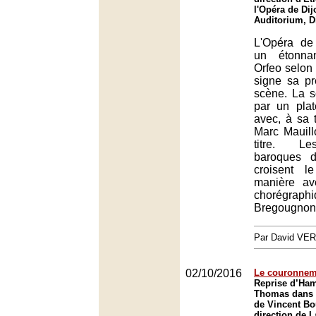
l'Opéra de Dij
Auditorium, D
L'Opéra de
un étonna
Orfeo selon 
signe sa p
scène. La s
par un plat
avec, à sa t
Marc Mauill
titre. Le
baroques d
croisent l
manière av
chorégraph
Bregougnon
Par David VE
02/10/2016
Le couronnem
Reprise d’Ham
Thomas dans 
de Vincent Bo
direction de 