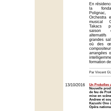
En résidenc
la fonda
Polignac,
Orchestra e
musical 
Takacs p
saison 
alternati
grandes sal
où des œu
composi
arrangées o
intellige
formation d
Par Vincent G
13/10/2016
Un Prokofiev 
Nouvelle prod
de feu de Pro
mise en scène
Andrew et sou
Kazushi Ono à
Opéra nationa