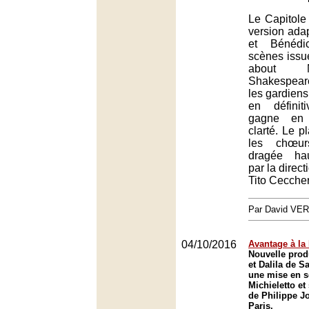
Le Capitol
version ada
et Bénédi
scènes iss
about 
Shakespeare
les gardiens
en définit
gagne en 
clarté. Le p
les chœur
dragée ha
par la direc
Tito Ceccher
Par David VE
04/10/2016
Avantage à la 
Nouvelle pro
et Dalila de S
une mise en 
Michieletto et
de Philippe J
Paris.