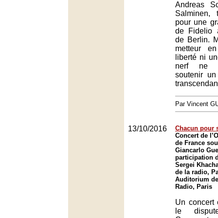
Andreas Sc
Salminen, t
pour une gr
de Fidelio 
de Berlin. M
metteur e
liberté ni u
nerf ne p
soutenir un
transcendan
Par Vincent G
13/10/2016
Chacun pour 
Concert de l’O
de France sous
Giancarlo Gue
participation 
Sergei Khacha
de la radio, Pa
Auditorium de
Radio, Paris
Un concert 
le disput