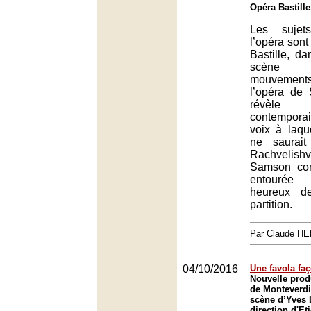
Opéra Bastille
Les sujet
l’opéra sont
Bastille, d
scène 
mouvemen
l’opéra de
révèle é
contemporai
voix à laq
ne saurait 
Rachvelishv
Samson co
entourée 
heureux de
partition.
Par Claude H
04/10/2016
Une favola fa
Nouvelle prod
de Monteverdi
scène d’Yves 
direction d'Et