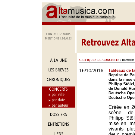
CRITIQUES DE CONCERTS
/ Recherche 
16/10/2016
Tableaux de la
Reprise de Pa
dans la mise 
Philipp Stölzl
de Donald Run
Deutsche Oper
Deutsche Oper
Créée en 2
scène de 
Philipp Stöl
mise en im
vivants plu
deux premi