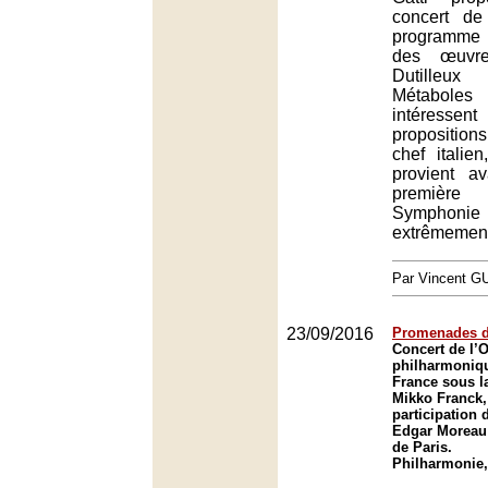
concert d
programme 
des œuvre
Dutilleux
Métabole
intéress
propositions 
chef italie
provient a
première
Symphoni
extrêmement 
Par Vincent G
23/09/2016
Promenades d
Concert de l’
philharmoniq
France sous la
Mikko Franck,
participation 
Edgar Moreau 
de Paris.
Philharmonie,