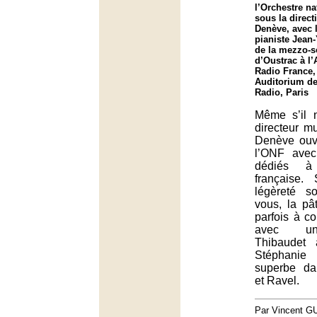
l’Orchestre na
sous la direc
Denève, avec l
pianiste Jean
de la mezzo-s
d’Oustrac à l
Radio France,
Auditorium de
Radio, Paris
Même s’il 
directeur m
Denève ouv
l’ONF avec
dédiés à
française.
légèreté s
vous, la pâ
parfois à c
avec un
Thibaudet
Stéphani
superbe da
et Ravel.
Par Vincent G