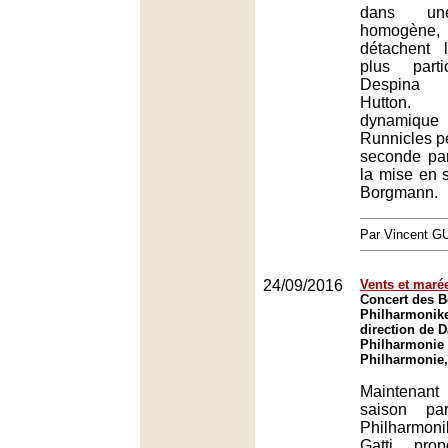
dans une 
homogèn
détachent
plus parti
Despina 
Hutton. 
dynamiqu
Runnicles pe
seconde par
la mise en 
Borgmann.
Par Vincent G
24/09/2016
Vents et maré
Concert des B
Philharmonike
direction de D
Philharmonie 
Philharmonie,
Maintenant
saison pa
Philharmo
Gatti pro