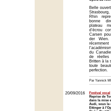
Belle ouver
Strasbourg
Rhin repr
bonne dir
plateau m
d’écrou co
Carsen pou
der Wien.
récem
l’académis
du Canadie
de réelles
Britten à la
toute beaut
perfection.
Par Yannick 
20/09/2016
Festival vocal
Reprise de To
dans la mise 
Audi, sous la 
Ettinger à l’O