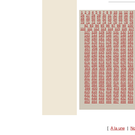
1
2
3
4
5
6
7
8
9
10
11
12
13
26
27
28
29
30
31
32
33
34
35
48
49
50
51
52
53
54
55
56
57
70
71
72
73
74
75
76
77
78
79
92
93
94
95
96
97
98
99
100
110
111
112
113
114
115
116
117
127
128
129
130
131
132
133
143
144
145
146
147
148
149
159
160
161
162
163
164
165
175
176
177
178
179
180
181
191
192
193
194
195
196
197
207
208
209
210
211
212
213
223
224
225
226
227
228
229
239
240
241
242
243
244
245
255
256
257
258
259
260
261
271
272
273
274
275
276
277
287
288
289
290
291
292
293
303
304
305
306
307
308
309
319
320
321
322
323
324
325
335
336
337
338
339
340
341
351
352
353
354
355
356
357
367
368
369
370
371
372
373
383
384
385
386
387
388
389
399
400
401
402
403
404
405
415
416
417
418
419
420
421
431
432
433
434
435
436
437
447
448
449
450
451
452
453
463
464
465
466
467
468
469
[
A la une
|
No