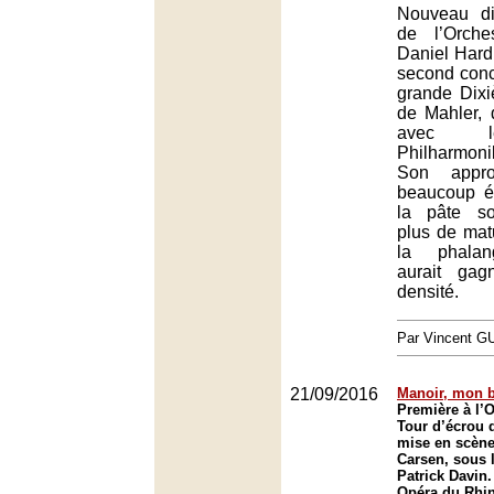
Nouveau di
de l’Orche
Daniel Hard
second conce
grande Dix
de Mahler, 
avec l
Philharmo
Son appr
beaucoup é
la pâte s
plus de matu
la phalan
aurait ga
densité.
Par Vincent G
21/09/2016
Manoir, mon 
Première à l’
Tour d’écrou d
mise en scène
Carsen, sous l
Patrick Davin.
Opéra du Rhin