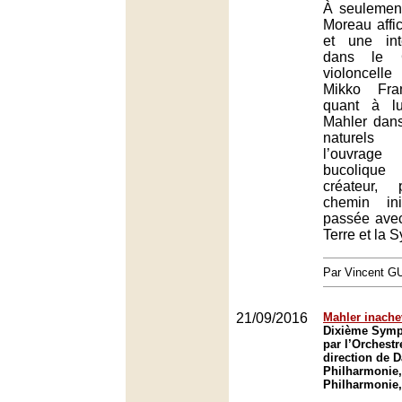
À seulemen
Moreau affi
et une int
dans le C
violoncell
Mikko Fra
quant à l
Mahler dan
naturel
l’ouvrag
bucoliqu
créateur, 
chemin in
passée avec
Terre et la 
Par Vincent G
21/09/2016
Mahler inache
Dixième Symp
par l’Orchestr
direction de D
Philharmonie,
Philharmonie,