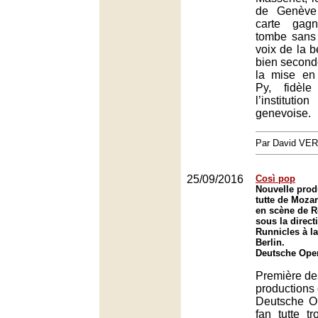
de Genève
carte gag
tombe sans 
voix de la b
bien secondée
la mise en 
Py, fidèle
l’institu
genevoise.
Par David VE
25/09/2016
Così pop
Nouvelle prod
tutte de Moza
en scène de R
sous la direc
Runnicles à l
Berlin.
Deutsche Oper
Première de
productions 
Deutsche Op
fan tutte t