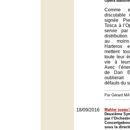
Opéra Bastille
Comme e
discutable
signée Pi
Tosca à l’Op
servie par
distribution.
au moins
Harteros e
mettent tou
toute leur 
vie à leur
Avec l’éner
de Dan Et
oublierai
défauts du s
Par Gérard M
18/09/2016
Mahler jusqu’
Deuxième Sym
par l’Orchestr
Concertgebo
sous la direct