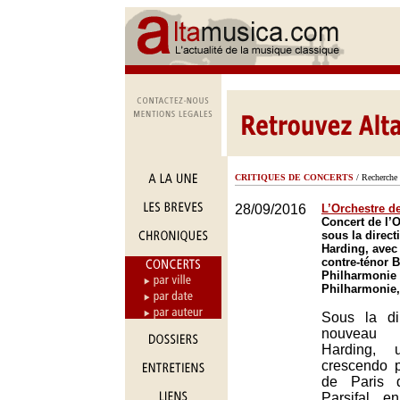
CRITIQUES DE CONCERTS
/ Recherche 
28/09/2016
L’Orchestre d
Concert de l’O
sous la direct
Harding, avec 
contre-ténor B
Philharmonie 
Philharmonie,
Sous la di
nouveau 
Harding, 
crescendo p
de Paris 
Parsifal e