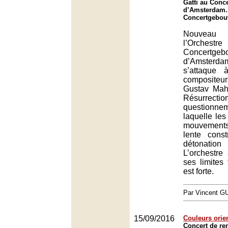
Gatti au Con
d’Amsterdam.
Concertgebou
Nouveau 
l’Orch
Concertgeb
d’Amsterdam
s’attaque
composite
Gustav Mahl
Résurrect
questionn
laquelle les
mouvement
lente const
détonat
L’orchestre 
ses limites 
est forte.
Par Vincent G
15/09/2016
Couleurs orie
Concert de re