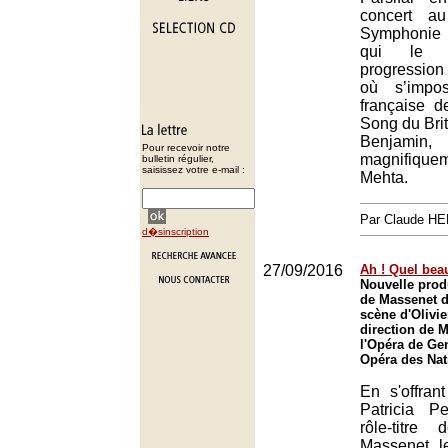
concert a
Symphonie 
qui le c
progression 
où s’impo
française 
Song du Bri
Benjamin,
Pour recevoir notre
magnifiq
bulletin régulier,
saisissez votre e-mail :
Mehta.
Par Claude H
d�sinscription
27/09/2016
Ah ! Quel bea
Nouvelle pro
de Massenet 
scène d'Olivie
direction de 
l'Opéra de Ge
Opéra des Nat
En s'offran
Patricia P
rôle-titr
Massenet, l