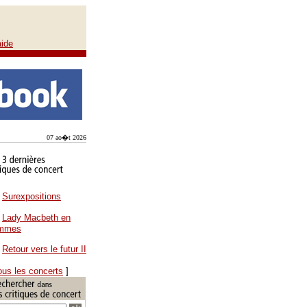
aide
07 ao�t 2026
Surexpositions
Lady Macbeth en
ammes
Retour vers le futur II
ous les concerts
]