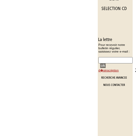
Pour recevoir notre
bulletin régulier,
saisissez votre e-mail :
d�sinscription