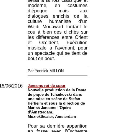
sérail à la fois classique et
moderne, en costumes
d’époque mais aux
dialogues enrichis de la
culture humaniste d’un
Wajdi Mouawad tordant le
cou à bien des clichés sur
les différences entre Orient
et Occident. Exécution
musicale à l’avenant, pour
un spectacle qui se tient de
bout en bout.
Par Yannick MILLON
18/06/2016
Jansons roi de cœur
Nouvelle production de la Dame
de pique de Tchaïkovski dans
une mise en scène de Stefan
Herheim et sous la direction de
Mariss Jansons l’Opéra
d’Amsterdam.
Muziektheater, Amsterdam
Pour sa dernière apparition
en fosse avec l’Orchestre