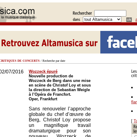
CRITIQUES DE CONCERTS
/ Recherche par date
02/07/2016
Wozzeck épuré
Nouvelle production de
Wozzeck de Berg dans une mise
en scène de Christof Loy et sous
la direction de Sebastian Weigle
à l’Opéra de Francfort.
Oper, Frankfurt
fl
Sans renouveler l’approche
globale du chef d’œuvre de
Berg, Christof Loy propose
[
T
un magnifique travail
dramaturgique pour son
nouveau Wozzeck de