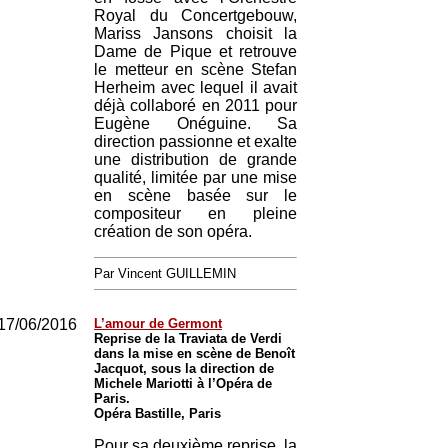
Royal du Concertgebouw,
Mariss Jansons choisit la
Dame de Pique et retrouve
le metteur en scène Stefan
Herheim avec lequel il avait
déjà collaboré en 2011 pour
Eugène Onéguine. Sa
direction passionne et exalte
une distribution de grande
qualité, limitée par une mise
en scène basée sur le
compositeur en pleine
création de son opéra.
Par Vincent GUILLEMIN
17/06/2016
L’amour de Germont
Reprise de la Traviata de Verdi
dans la mise en scène de Benoît
Jacquot, sous la direction de
Michele Mariotti à l’Opéra de
Paris.
Opéra Bastille, Paris
Pour sa deuxième reprise, la