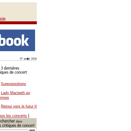
aide
07 ao�t 2026
Surexpositions
Lady Macbeth en
ammes
Retour vers le futur II
ous les concerts
]