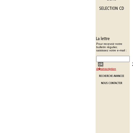
Pour recevoir notre
bulletin régulier,
saisissez votre e-mail :
d�sinscription