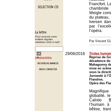
Francfort. La
chambrist
Weigle corr
du plateau,
Iversen dans
par l’excel
l’opéra.
Pour recevoir notre
bulletin régulier,
Par Vincent G
saisissez votre e-mail :
29/06/2016
Tristes humai
Reprise de Gr
d�sinscription
décadence de l
Mahagonny de 
mise en scène 
sous la direct
Jurowski à l’
Flandres.
Opéra des Fla
Magnifi
globalité, 
Calixto B
l’humain à
bêtise, tran