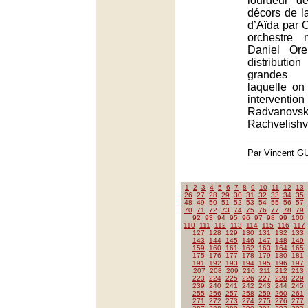
lourdeur d
décors de l
d’Aïda par O
orchestre 
Daniel Ore
distributio
grandes 
laquelle on
intervent
Radvanovs
Rachvelishvi
Par Vincent G
1
2
3
4
5
6
7
8
9
10
11
12
13
26
27
28
29
30
31
32
33
34
35
48
49
50
51
52
53
54
55
56
57
70
71
72
73
74
75
76
77
78
79
92
93
94
95
96
97
98
99
100
110
111
112
113
114
115
116
117
127
128
129
130
131
132
133
143
144
145
146
147
148
149
159
160
161
162
163
164
165
175
176
177
178
179
180
181
191
192
193
194
195
196
197
207
208
209
210
211
212
213
223
224
225
226
227
228
229
239
240
241
242
243
244
245
255
256
257
258
259
260
261
271
272
273
274
275
276
277