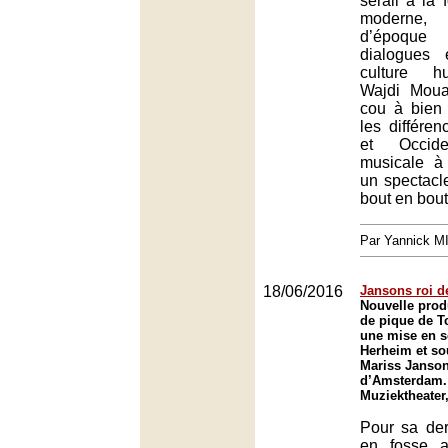
sérail à la 
moderne,
d’époqu
dialogues 
culture h
Wajdi Moua
cou à bien 
les différen
et Occide
musicale à 
un spectacle
bout en bout
Par Yannick 
18/06/2016
Jansons roi d
Nouvelle prod
de pique de T
une mise en s
Herheim et sou
Mariss Janson
d’Amsterdam.
Muziektheate
Pour sa der
en fosse a