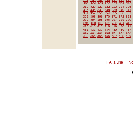
287
288
289
290
291
292
293
303
304
305
306
307
308
309
319
320
321
322
323
324
325
335
336
337
338
339
340
341
351
352
353
354
355
356
357
367
368
369
370
371
372
373
383
384
385
386
387
388
389
399
400
401
402
403
404
405
415
416
417
418
419
420
421
431
432
433
434
435
436
437
447
448
449
450
451
452
453
463
464
465
466
467
468
469
[
A la une
|
No