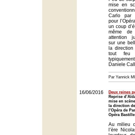
mise en sc
conventio
Carlo par
pour l’Opér
un coup d’ét
même de r
attention j
sur une bell
la direction
tout feu 
typiquemen
Daniele Call
Par Yannick 
16/06/2016
Deux reines p
Reprise d’Aïd
mise en scène
la direction d
l’Opéra de Par
Opéra Bastille
Au milieu 
l’ère Nicol