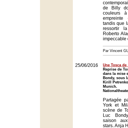
contempora
de Billy d
couleurs à 
empreinte
tandis que la
ressortir l
Roberto Alag
impeccable 
Par Vincent G
25/06/2016
Une Tosca de 
Reprise de To
dans la mise 
Bondy, sous l
Kirill Petrenk
Munich.
Nationaltheat
Partagée p
York et Mi
scène de To
Luc Bondy
saison au
stars. Anja 