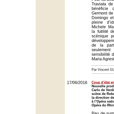
Traviata de
bénéficie
Germont de 
Domingo et 
pleine d’
Michele Mar
la futilité 
scénique p
développem
de la parti
seulement
sensibilité 
Maria Agrest
Par Vincent G
17/06/2016
Coup d’état e
Nouvelle prod
Carlo de Verd
scène de Robe
la direction d
à l’Opéra nati
Opéra du Rhin
Peu de surp