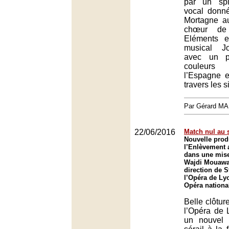
par un spl
vocal donné
Mortagne a
chœur de
Eléments e
musical Jo
avec un p
couleurs 
l’Espagne e
travers les s
Par Gérard M
22/06/2016
Match nul au s
Nouvelle prod
l’Enlèvement 
dans une mise
Wajdi Mouawad
direction de 
l’Opéra de Ly
Opéra nationa
Belle clôtur
l’Opéra de L
un nouvel