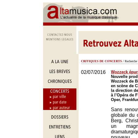
CRITIQUES DE CONCERTS
/ Recherche 
02/07/2016
Wozzeck épur
Nouvelle prod
Wozzeck de B
en scène de C
la direction d
à l’Opéra de F
Oper, Frankfur
Sans renouv
globale du 
Berg, Chris
un magnif
dramaturg
nouveau