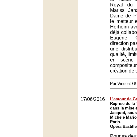
Royal du 
Mariss Jan
Dame de Pi
le metteur 
Herheim avec
déjà collab
Eugène O
direction pa
une distrib
qualité, lim
en scène 
composite
création de 
Par Vincent G
17/06/2016
L’amour de G
Reprise de la 
dans la mise 
Jacquot, sous 
Michele Mariot
Paris.
Opéra Bastille
Pour sa deux