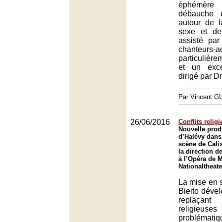
éphémère
débauche 
autour de l
sexe et de 
assisté pa
chanteurs-a
particulièr
et un exce
dirigé par D
Par Vincent G
26/06/2016
Conflits relig
Nouvelle prod
d’Halévy dans
scène de Calix
la direction d
à l’Opéra de 
Nationaltheat
La mise en 
Bieito dével
replaçant
religieu
problématiq