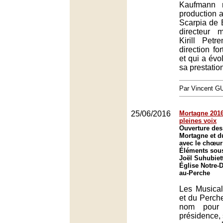
Kaufmann r
production
Scarpia de B
directeur 
Kirill Pet
direction fo
et qui a évo
sa prestatio
Par Vincent G
25/06/2016
Mortagne 2016
pleines voix
Ouverture des
Mortagne et d
avec le chœur
Éléments sous
Joël Suhubiet
Église Notre-
au-Perche
Les Musica
et du Perch
nom pour 
présidence, 