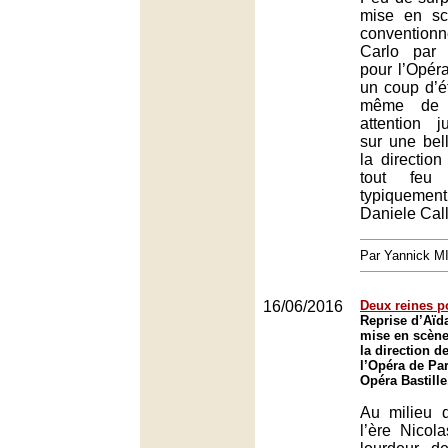
mise en sc
conventio
Carlo par
pour l’Opér
un coup d’ét
même de r
attention j
sur une bell
la direction
tout feu 
typiquemen
Daniele Call
Par Yannick 
16/06/2016
Deux reines p
Reprise d’Aïd
mise en scène
la direction d
l’Opéra de Par
Opéra Bastille
Au milieu 
l’ère Nicol