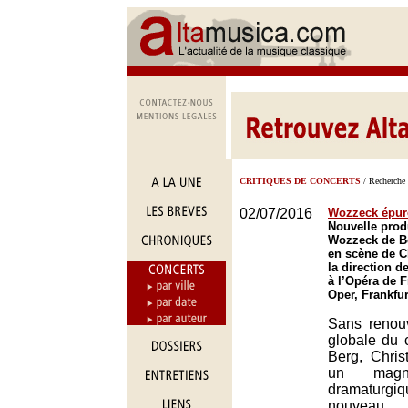
CRITIQUES DE CONCERTS
/ Recherche 
02/07/2016
Wozzeck épur
Nouvelle prod
Wozzeck de B
en scène de C
la direction d
à l’Opéra de F
Oper, Frankfur
Sans renouv
globale du 
Berg, Chris
un magnif
dramaturg
nouveau