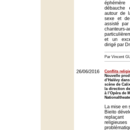
éphémère
débauche 
autour de l
sexe et de 
assisté pa
chanteurs-a
particulièr
et un exce
dirigé par D
Par Vincent G
26/06/2016
Conflits relig
Nouvelle prod
d’Halévy dans
scène de Calix
la direction d
à l’Opéra de 
Nationaltheat
La mise en 
Bieito dével
replaçant
religieu
problématiq