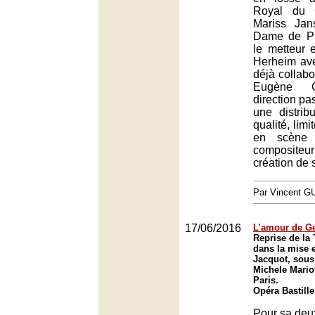
Royal du 
Mariss Jan
Dame de Pi
le metteur 
Herheim avec
déjà collab
Eugène O
direction pa
une distrib
qualité, lim
en scène 
composite
création de 
Par Vincent G
17/06/2016
L’amour de G
Reprise de la 
dans la mise 
Jacquot, sous 
Michele Mariot
Paris.
Opéra Bastille
Pour sa deux