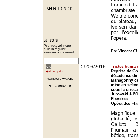
Francfort. La
chambrist
Weigle corr
du plateau,
Iversen dans
par l’excel
l’opéra.
Pour recevoir notre
bulletin régulier,
Par Vincent G
saisissez votre e-mail :
29/06/2016
Tristes humai
Reprise de Gr
d�sinscription
décadence de l
Mahagonny de 
mise en scène 
sous la direct
Jurowski à l’
Flandres.
Opéra des Fla
Magnifi
globalité, 
Calixto B
l’humain à
bêtise, tran