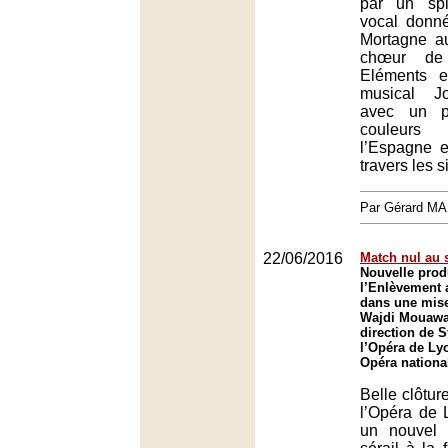
par un spl
vocal donné
Mortagne a
chœur de
Eléments e
musical Jo
avec un p
couleurs 
l’Espagne e
travers les s
Par Gérard M
22/06/2016
Match nul au s
Nouvelle prod
l’Enlèvement 
dans une mise
Wajdi Mouawad
direction de 
l’Opéra de Ly
Opéra nationa
Belle clôtur
l’Opéra de L
un nouvel