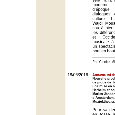
sérail à la 
moderne,
d’époqu
dialogues 
culture h
Wajdi Moua
cou à bien 
les différen
et Occide
musicale à 
un spectacle
bout en bout
Par Yannick 
18/06/2016
Jansons roi d
Nouvelle prod
de pique de T
une mise en s
Herheim et sou
Mariss Janson
d’Amsterdam.
Muziektheate
Pour sa der
en fosse a