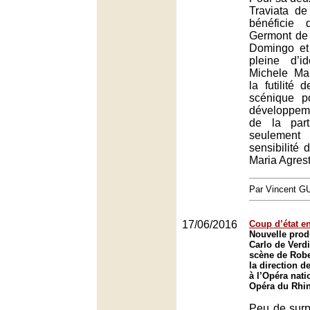
Traviata de
bénéficie
Germont de 
Domingo et 
pleine d’
Michele Mar
la futilité 
scénique p
développem
de la parti
seulement
sensibilité 
Maria Agrest
Par Vincent G
17/06/2016
Coup d’état e
Nouvelle prod
Carlo de Verd
scène de Robe
la direction d
à l’Opéra nati
Opéra du Rhin
Peu de surp