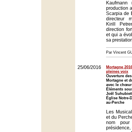
Kaufmann r
production
Scarpia de B
directeur 
Kirill Pet
direction fo
et qui a évo
sa prestatio
Par Vincent G
25/06/2016
Mortagne 2016
pleines voix
Ouverture des
Mortagne et d
avec le chœur
Éléments sous
Joël Suhubiet
Église Notre-
au-Perche
Les Musica
et du Perch
nom pour 
présidence, 