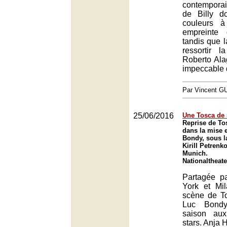
contempora
de Billy d
couleurs à 
empreinte
tandis que la
ressortir l
Roberto Alag
impeccable 
Par Vincent G
25/06/2016
Une Tosca de 
Reprise de To
dans la mise 
Bondy, sous l
Kirill Petrenk
Munich.
Nationaltheat
Partagée p
York et Mi
scène de To
Luc Bondy
saison au
stars. Anja 