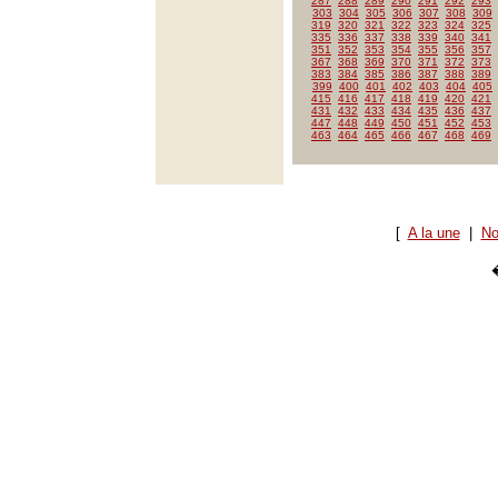
287
288
289
290
291
292
293
303
304
305
306
307
308
309
319
320
321
322
323
324
325
335
336
337
338
339
340
341
351
352
353
354
355
356
357
367
368
369
370
371
372
373
383
384
385
386
387
388
389
399
400
401
402
403
404
405
415
416
417
418
419
420
421
431
432
433
434
435
436
437
447
448
449
450
451
452
453
463
464
465
466
467
468
469
[
A la une
|
No