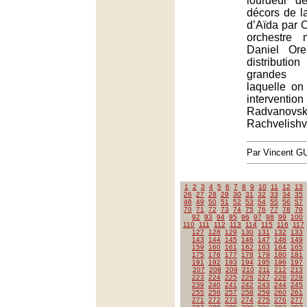
lourdeur d
décors de l
d’Aïda par O
orchestre 
Daniel Ore
distributio
grandes 
laquelle on
intervent
Radvanovs
Rachvelishvi
Par Vincent G
1
2
3
4
5
6
7
8
9
10
11
12
13
26
27
28
29
30
31
32
33
34
35
48
49
50
51
52
53
54
55
56
57
70
71
72
73
74
75
76
77
78
79
92
93
94
95
96
97
98
99
100
110
111
112
113
114
115
116
117
127
128
129
130
131
132
133
143
144
145
146
147
148
149
159
160
161
162
163
164
165
175
176
177
178
179
180
181
191
192
193
194
195
196
197
207
208
209
210
211
212
213
223
224
225
226
227
228
229
239
240
241
242
243
244
245
255
256
257
258
259
260
261
271
272
273
274
275
276
277