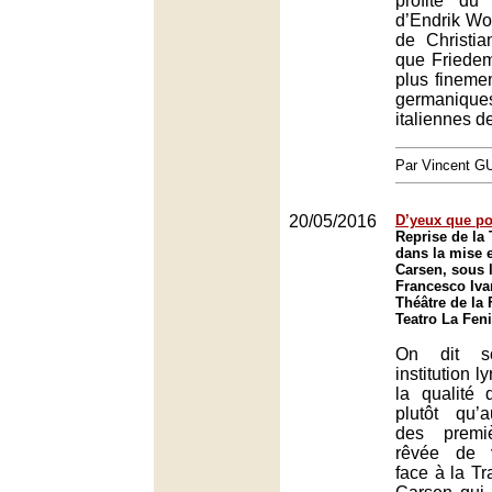
profite du
d’Endrik Wot
de Christia
que Friede
plus finemen
germaniqu
italiennes de
Par Vincent G
20/05/2016
D’yeux que pou
Reprise de la 
dans la mise 
Carsen, sous l
Francesco Iv
Théâtre de la 
Teatro La Fen
On dit so
institution l
la qualité 
plutôt qu’
des premi
rêvée de v
face à la Tr