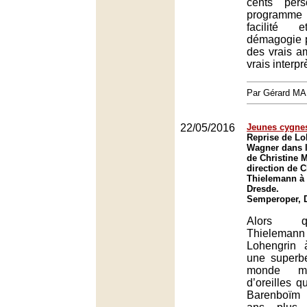
cents per
programme
facilité
démagogie pr
des vrais a
vrais interpr
Par Gérard M
22/05/2016
Jeunes cygne
Reprise de Lo
Wagner dans l
de Christine M
direction de C
Thielemann à
Dresde.
Semperoper, 
Alors q
Thielema
Lohengrin
une superbe 
monde mus
d’oreilles q
Barenboïm 