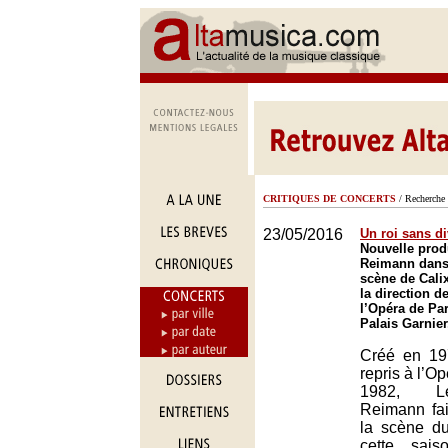
CRITIQUES DE CONCERTS
/ Recherche 
23/05/2016
Un roi sans d
Nouvelle prod
Reimann dans
scène de Calix
la direction d
l’Opéra de Par
Palais Garnier
Créé en 19
repris à l’O
1982, Le
Reimann fai
la scène du
cette sai