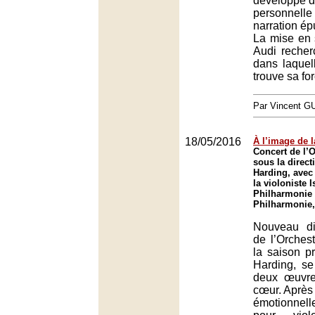
développé d
personnell
narration épu
La mise en 
Audi recher
dans laquell
trouve sa for
Par Vincent G
18/05/2016
À l’image de l
Concert de l’O
sous la direct
Harding, avec 
la violoniste I
Philharmonie 
Philharmonie,
Nouveau di
de l’Orches
la saison p
Harding, se
deux œuvre
cœur. Après 
émotionnel