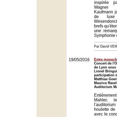
inspirée 
Wagner 
Kaufmann jo
de lux
Wesendonc
brefs qu'éto
une remarq
Symphonie d
Par David VE
19/05/2016
Entre monochr
Concert de l'O
de Lyon sous 
Lionel Bringui
participation 
Matthias Goer
Maurice Ravel
Auditorium Ma
Entièreme
Mahler, l
l'auditorium
houlette de 
avec le con