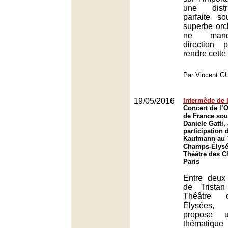
une distr
parfaite s
superbe orch
ne manq
direction 
rendre cette
Par Vincent G
19/05/2016
Intermède de 
Concert de l’O
de France sous
Daniele Gatti,
participation 
Kaufmann au 
Champs-Élysée
Théâtre des 
Paris
Entre deux 
de Trista
Théâtre 
Élysées, 
propose 
thématiq