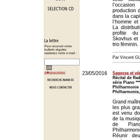
l’occasio
production d
dans la capi
l’homme et 
La distribu
profite 
Skovhus et 
trio féminin.
Pour recevoir notre
bulletin régulier,
saisissez votre e-mail :
Par Vincent G
d�sinscription
23/05/2016
Sagesse et vér
Récital de Ra
série Piano ***
Philharmonie 
Philharmonie,
Grand maîtr
les plus gr
est venu do
de la musiq
de Pian
Philharmo
Réunir deu