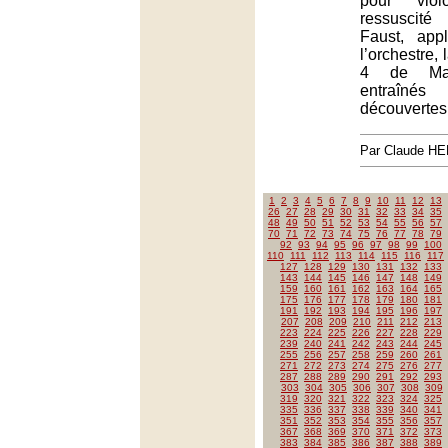
pour vio
ressuscit
Faust, app
l’orchestre,
4 de Ma
entraîn
découvertes
Par Claude H
1
2
3
4
5
6
7
8
9
10
11
12
13
26
27
28
29
30
31
32
33
34
35
48
49
50
51
52
53
54
55
56
57
70
71
72
73
74
75
76
77
78
79
92
93
94
95
96
97
98
99
100
110
111
112
113
114
115
116
117
127
128
129
130
131
132
133
143
144
145
146
147
148
149
159
160
161
162
163
164
165
175
176
177
178
179
180
181
191
192
193
194
195
196
197
207
208
209
210
211
212
213
223
224
225
226
227
228
229
239
240
241
242
243
244
245
255
256
257
258
259
260
261
271
272
273
274
275
276
277
287
288
289
290
291
292
293
303
304
305
306
307
308
309
319
320
321
322
323
324
325
335
336
337
338
339
340
341
351
352
353
354
355
356
357
367
368
369
370
371
372
373
383
384
385
386
387
388
389