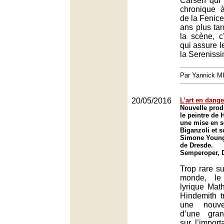
Carsen qui 
chronique à
de la Fenice
ans plus tar
la scène, c
qui assure l
la Serenissi
Par Yannick 
20/05/2016
L’art en dange
Nouvelle prod
le peintre de
une mise en 
Biganzoli et s
Simone Young
de Dresde.
Semperoper, 
Trop rare s
monde, le
lyrique Math
Hindemith 
une nouve
d’une gran
sur l’import