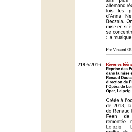
ans plus 
allemand réc
fois les p
d’Anna Net
Beczala. On
mise en scè
se concentre
: la musique
Par Vincent G
21/05/2016
Rêveries féér
Reprise des F
dans la mise 
Renaud Doucet
direction de 
l’Opéra de Lei
Oper, Leipzig
Créée à l’oc
de 2013, l
de Renaud 
Feen de
remontée r
Leipzig. L