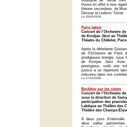
Rodolphe de Tamar Iver
trouve en effet à tous égar
théorie secondaire, de Muse
Dessay et Ludovic Tézier.
Le 29/10/2009
Paris latino
Concert de l’Orchestre de 
de Kristjan Järvi au Théât
Théatre du Châtelet, Paris
Après la déferlante Gustav
de l'Orchestre de Paris d'
prodigieuse énergie, sous l
de Kristjan Järvi. Avec
prestigieux, voilà une so
justice à un répertoire lat
méconnu dans nos contrée
Le 27/10/2009
Bychkov sur les cimes
Concert de l’Orchestre de
sous la direction de Sem
participation des pianistes
Labèque au Théâtre des C
Théâtre des Champs-Élysé
À deux jours d’intervalle
deux salles parisienn