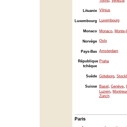
,
Torino
Venezia
Vilnius
Lituanie
Luxembourg
Luxembourg
,
Monaco
Monaco
Monte-
Oslo
Norvège
Amsterdam
Pays-Bas
République
Praha
tchèque
,
Suède
Göteborg
Stock
,
,
Suisse
Basel
Genève
,
Luzern
Montreu
Zürich
Paris