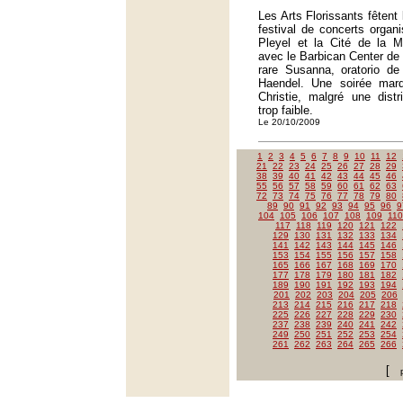
Les Arts Florissants fêtent
festival de concerts organi
Pleyel et la Cité de la M
avec le Barbican Center de 
rare Susanna, oratorio de
Haendel. Une soirée marq
Christie, malgré une dist
trop faible.
Le 20/10/2009
1
2
3
4
5
6
7
8
9
10
11
12
21
22
23
24
25
26
27
28
29
38
39
40
41
42
43
44
45
46
55
56
57
58
59
60
61
62
63
72
73
74
75
76
77
78
79
80
89
90
91
92
93
94
95
96
9
104
105
106
107
108
109
110
117
118
119
120
121
122
129
130
131
132
133
134
141
142
143
144
145
146
153
154
155
156
157
158
165
166
167
168
169
170
177
178
179
180
181
182
189
190
191
192
193
194
201
202
203
204
205
206
213
214
215
216
217
218
225
226
227
228
229
230
237
238
239
240
241
242
249
250
251
252
253
254
261
262
263
264
265
266
[