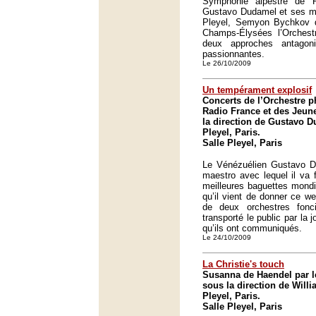
Symphonie alpestre de R
Gustavo Dudamel et ses mu
Pleyel, Semyon Bychkov di
Champs-Élysées l’Orches
deux approches antagon
passionnantes.
Le 26/10/2009
Un tempérament explosif
Concerts de l’Orchestre 
Radio France et des Jeun
la direction de Gustavo D
Pleyel, Paris.
Salle Pleyel, Paris
Le Vénézuélien Gustavo D
maestro avec lequel il va f
meilleures baguettes mondi
qu’il vient de donner ce we
de deux orchestres fonci
transporté le public par la j
qu’ils ont communiqués.
Le 24/10/2009
La Christie's touch
Susanna de Haendel par le
sous la direction de Willia
Pleyel, Paris.
Salle Pleyel, Paris