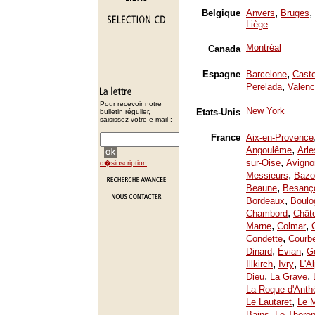
,
,
Belgique
Anvers
Bruges
Liège
Montréal
Canada
,
Espagne
Barcelone
Caste
,
Perelada
Valenc
Pour recevoir notre
New York
Etats-Unis
bulletin régulier,
saisissez votre e-mail :
France
Aix-en-Provence
,
Angoulême
Arle
,
sur-Oise
Avigno
d�sinscription
,
Messieurs
Bazo
,
Beaune
Besanç
,
Bordeaux
Boulo
,
Chambord
Chât
,
,
Marne
Colmar
,
Condette
Courb
,
,
Dinard
Évian
Ge
,
,
Illkirch
Ivry
L'A
,
,
Dieu
La Grave
La Roque-d'Anth
,
Le Lautaret
Le 
,
Bains
Le Thoron