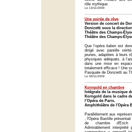
rôle mythique.
Le 13/11/2009
Une soirée de rêve
Version de concert de Do
Donizetti sous la directio
Théâtre des Champs-Élysé
Théâtre des Champs-Élysé
Que l’opéra italien est don
dirigé avec pareille véri
jeunes, adaptées à leurs rô
physiques adéquats, à l’ai
dans une mise en espace
totalement efficace ! Une s
Pasquale de Donzietti au T
Le 09/11/2009
Korngold en chambre
Intégrale de la musique 
Korngold dans le cadre 
l’Opéra de Paris.
Amphithéâtre de l'Opéra Ba
Parallèlement aux représent
, l'Opéra Bastille présentait
de chambre d'Erich 
Admirablement interprété 
compositeur y apparaît t