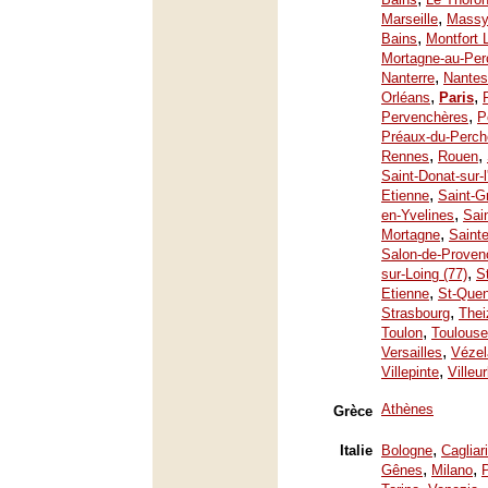
,
Marseille
Mass
,
Bains
Montfort 
Mortagne-au-Per
,
Nanterre
Nantes
,
,
Orléans
Paris
,
Pervenchères
P
Préaux-du-Perch
,
,
Rennes
Rouen
Saint-Donat-sur-
,
Etienne
Saint-G
,
en-Yvelines
Sai
,
Mortagne
Saint
Salon-de-Proven
,
sur-Loing (77)
S
,
Etienne
St-Quen
,
Strasbourg
Thei
,
Toulon
Toulouse
,
Versailles
Vézel
,
Villepinte
Villeu
Athènes
Grèce
,
Italie
Bologne
Cagliari
,
,
Gênes
Milano