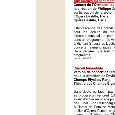
Aux marges du sentiment
Concert de l’Orchestre de
la direction de Philippe J
participation de la violoni
l’Opéra Bastille, Paris.
Opéra Bastille, Paris
Effervescence des grands s
pour les débuts du ma
directeur musical, le chef
dans un programme très vin
à Richard Strauss et Ligeti
concerts symphoniques d
Deux œuvres que tout op
programme.
Le 14/11/2009
Purcell funambule
Version de concert de Did
sous la direction de Davi
Champs-Élysées, Paris.
Théâtre des Champs-Élysé
Sans doute ne faut-il pas 
se produire un vendredi 13
avant d’entrer en scène po
de Purcell, Ann Hallenberg r
À l’instar de Caroline Men
atelier d’Opera Fuoco, proj
scène du Théâtre des C