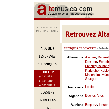
CRITIQUES DE CONCERTS
/ Recherche 
,
Allemagne
Aachen
Baden-
,
Dresden
Ebrach
Freiburg im Brei
,
Karlsruhe
Koble
,
Mannheim
Mün
Stuttgart
London
Angleterre
Buenos Aires
Argentine
,
Autriche
Bregenz
Innsbr