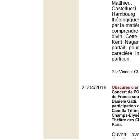
Matthi
Castelluc
Hambourg
théologiqu
par la matièr
comprendre
divin. Cette
Kent Nagan
parfait pou
caractère i
partition.
Par Vincent G
21/04/2016
Obscures clar
Concert de l’O
de France sous
Daniele Gatti,
participation 
Camilla Tillin
Champs-Élysée
Théâtre des 
Paris
Ouvert av