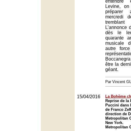
entendre 
Levine, on
préparer
mercredi d
trembla
L’annonce 
dès le le
quarante a
musicale 
autre forc
représent
Boccanegra 
être la dern
géant.
Par Vincent G
15/04/2016
La Bohème ch
Reprise de la
Puccini dans 
de Franco Zeffi
direction de D
Metropolitan 
New York.
Metropolitan 