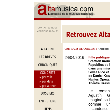
CRITIQUES DE CONCERTS
/ Recherche 
24/04/2016
Fille publique
Création mond
Republica de 
dans une mise
Gilles Rico et
de Daniel Kaw
Nantes Opéra.
Théâtre Grasl
Le romanc
Agustín G
imaginé sa 
comme une
incandesc