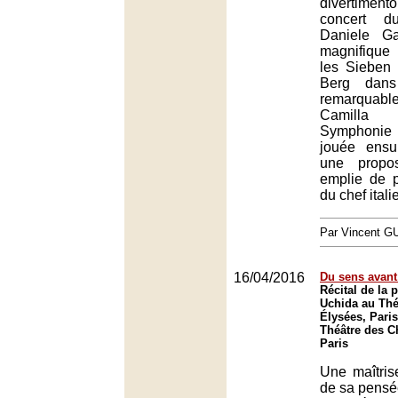
divertiment
concert d
Daniele Ga
magnifiqu
les Sieben 
Berg dans l
remarquabl
Camilla 
Symphonie 
jouée ensu
une propos
emplie de p
du chef itali
Par Vincent G
16/04/2016
Du sens avant
Récital de la 
Uchida au Th
Élysées, Paris
Théâtre des 
Paris
Une maîtris
de sa pensée