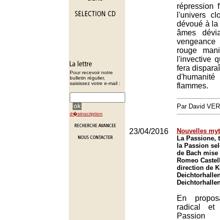
répression 
l'univers c
dévoué à la
âmes dévia
vengeance 
rouge mani
l'invective 
fera disparaî
Pour recevoir notre
d'humani
bulletin régulier,
saisissez votre e-mail :
flammes.
Par David VE
d�sinscription
23/04/2016
Nouvelles myt
La Passione, t
la Passion sel
de Bach mise 
Romeo Castell
direction de 
Deichtorhalle
Deichtorhalle
En propos
radical et
Passion 