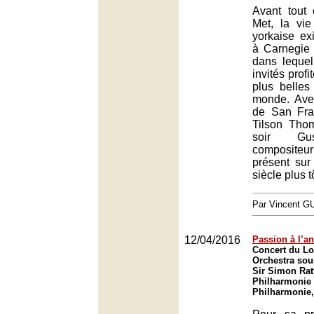
Avant tout
Met, la vi
yorkaise ex
à Carnegie 
dans leque
invités profi
plus belles
monde. Ave
de San Fra
Tilson Tho
soir Gus
composit
présent sur
siècle plus t
Par Vincent G
12/04/2016
Passion à l’an
Concert du 
Orchestra sous
Sir Simon Ratt
Philharmonie 
Philharmonie,