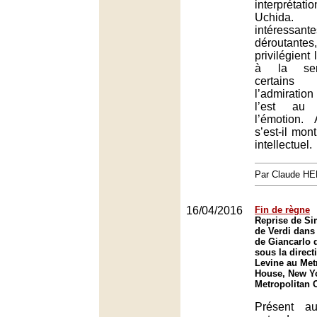
interprétat
Uchida
intéressa
dérouta
privilégient
à la sens
certains
l’admiratio
l’est au 
l’émotion.
s’est-il mo
intellectuel.
Par Claude H
16/04/2016
Fin de règne
Reprise de S
de Verdi dans
de Giancarlo 
sous la direc
Levine au Met
House, New Y
Metropolitan 
Présent a