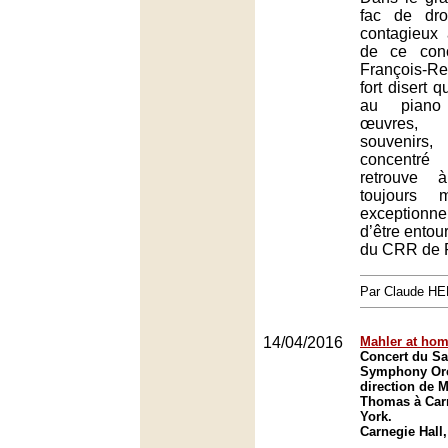
fac de dro
contagieux 
de ce con
François-
fort disert q
au piano
œuvres, i
souvenirs,
concentré
retrouve 
toujours 
exceptionn
d’être entou
du CRR de P
Par Claude H
14/04/2016
Mahler at ho
Concert du Sa
Symphony Orc
direction de M
Thomas à Carn
York.
Carnegie Hall