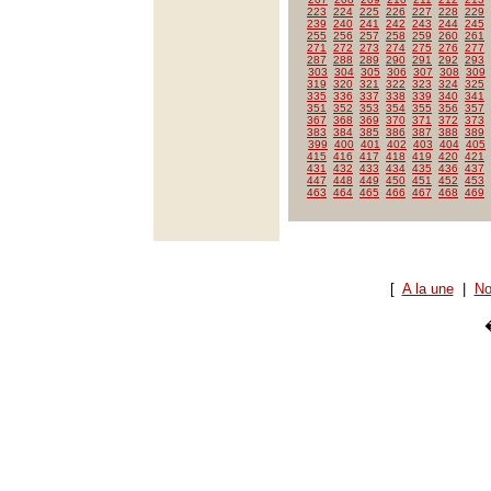
223
224
225
226
227
228
229
239
240
241
242
243
244
245
255
256
257
258
259
260
261
271
272
273
274
275
276
277
287
288
289
290
291
292
293
303
304
305
306
307
308
309
319
320
321
322
323
324
325
335
336
337
338
339
340
341
351
352
353
354
355
356
357
367
368
369
370
371
372
373
383
384
385
386
387
388
389
399
400
401
402
403
404
405
415
416
417
418
419
420
421
431
432
433
434
435
436
437
447
448
449
450
451
452
453
463
464
465
466
467
468
469
[
A la une
|
No