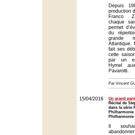
Depuis 19
production 
Franco Zef
chaque sa
permet d’év
du réperto
grande m
Atlantique.
fait ses dé
cette sais
par un ex
Hymel aux
Pavarotti.
Par Vincent G
15/04/2016
Un grand parm
Récital de St
dans la série 
Philharmonie 
Philharmonie 
Il souhait
abandonner b