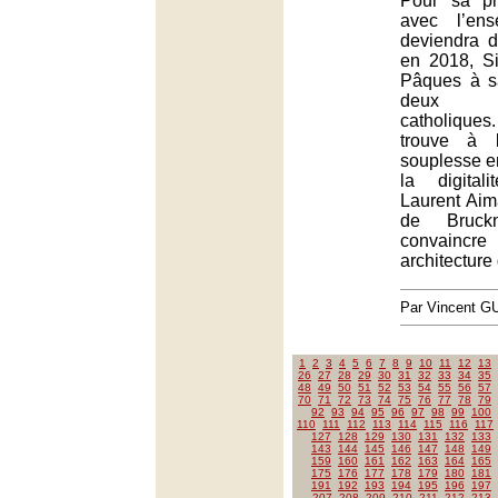
Pour sa pr
avec l’en
deviendra d
en 2018, Si
Pâques à s
deux co
catholique
trouve à l
souplesse e
la digital
Laurent Aim
de Bruck
convainc
architecture
Par Vincent G
1
2
3
4
5
6
7
8
9
10
11
12
13
26
27
28
29
30
31
32
33
34
35
48
49
50
51
52
53
54
55
56
57
70
71
72
73
74
75
76
77
78
79
92
93
94
95
96
97
98
99
100
110
111
112
113
114
115
116
117
127
128
129
130
131
132
133
143
144
145
146
147
148
149
159
160
161
162
163
164
165
175
176
177
178
179
180
181
191
192
193
194
195
196
197
207
208
209
210
211
212
213