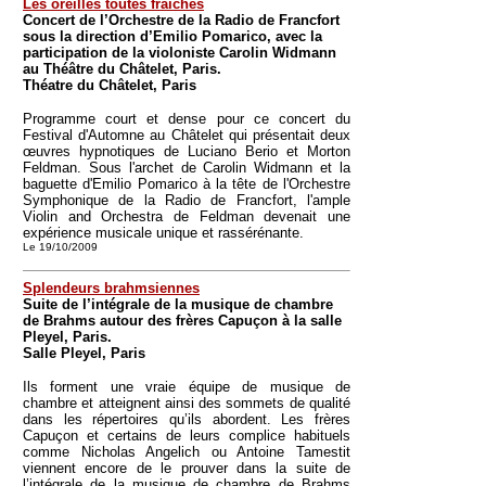
Les oreilles toutes fraîches
Concert de l’Orchestre de la Radio de Francfort
sous la direction d’Emilio Pomarico, avec la
participation de la violoniste Carolin Widmann
au Théâtre du Châtelet, Paris.
Théatre du Châtelet, Paris
Programme court et dense pour ce concert du
Festival d'Automne au Châtelet qui présentait deux
œuvres hypnotiques de Luciano Berio et Morton
Feldman. Sous l'archet de Carolin Widmann et la
baguette d'Emilio Pomarico à la tête de l'Orchestre
Symphonique de la Radio de Francfort, l'ample
Violin and Orchestra de Feldman devenait une
expérience musicale unique et rassérénante.
Le 19/10/2009
Splendeurs brahmsiennes
Suite de l’intégrale de la musique de chambre
de Brahms autour des frères Capuçon à la salle
Pleyel, Paris.
Salle Pleyel, Paris
Ils forment une vraie équipe de musique de
chambre et atteignent ainsi des sommets de qualité
dans les répertoires qu’ils abordent. Les frères
Capuçon et certains de leurs complice habituels
comme Nicholas Angelich ou Antoine Tamestit
viennent encore de le prouver dans la suite de
l’intégrale de la musique de chambre de Brahms