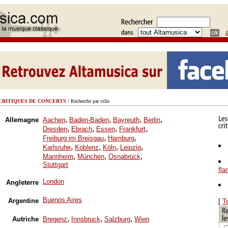
CRITIQUES DE CONCERTS
/ Recherche par ville
,
,
,
,
Allemagne
Aachen
Baden-Baden
Bayreuth
Berlin
,
,
,
,
Dresden
Ebrach
Essen
Frankfurt
,
,
Freiburg im Breisgau
Hamburg
,
,
,
,
Karlsruhe
Koblenz
Köln
Leipzig
,
,
,
Mannheim
München
Osnabrück
Stuttgart
fl
London
Angleterre
Buenos Aires
Argentine
[
T
,
,
,
Autriche
Bregenz
Innsbruck
Salzburg
Wien