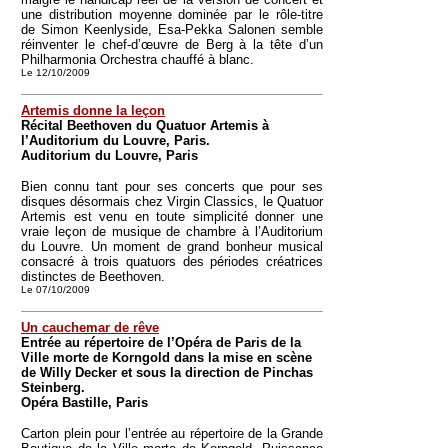
une distribution moyenne dominée par le rôle-titre
de Simon Keenlyside, Esa-Pekka Salonen semble
réinventer le chef-d’œuvre de Berg à la tête d’un
Philharmonia Orchestra chauffé à blanc.
Le 12/10/2009
Artemis donne la leçon
Récital Beethoven du Quatuor Artemis à
l’Auditorium du Louvre, Paris.
Auditorium du Louvre, Paris
Bien connu tant pour ses concerts que pour ses
disques désormais chez Virgin Classics, le Quatuor
Artemis est venu en toute simplicité donner une
vraie leçon de musique de chambre à l’Auditorium
du Louvre. Un moment de grand bonheur musical
consacré à trois quatuors des périodes créatrices
distinctes de Beethoven.
Le 07/10/2009
Un cauchemar de rêve
Entrée au répertoire de l’Opéra de Paris de la
Ville morte de Korngold dans la mise en scène
de Willy Decker et sous la direction de Pinchas
Steinberg.
Opéra Bastille, Paris
Carton plein pour l’entrée au répertoire de la Grande