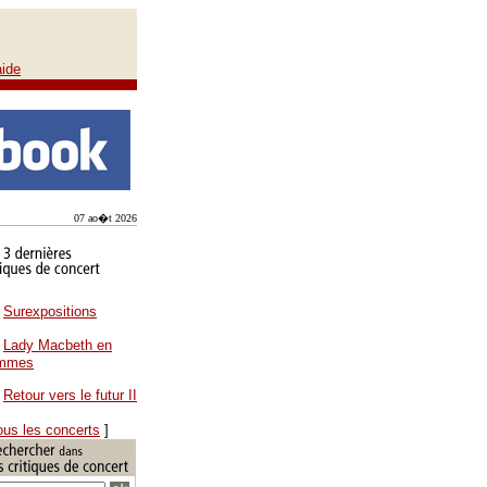
aide
07 ao�t 2026
Surexpositions
Lady Macbeth en
ammes
Retour vers le futur II
ous les concerts
]