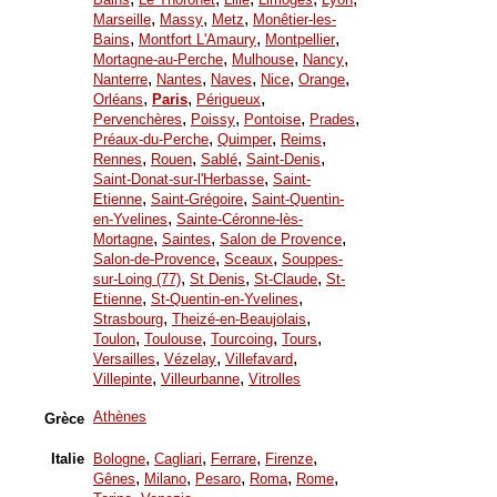
,
,
,
Marseille
Massy
Metz
Monêtier-les-
,
,
,
Bains
Montfort L'Amaury
Montpellier
,
,
,
Mortagne-au-Perche
Mulhouse
Nancy
,
,
,
,
,
Nanterre
Nantes
Naves
Nice
Orange
,
,
,
Orléans
Paris
Périgueux
,
,
,
,
Pervenchères
Poissy
Pontoise
Prades
,
,
,
Préaux-du-Perche
Quimper
Reims
,
,
,
,
Rennes
Rouen
Sablé
Saint-Denis
,
Saint-Donat-sur-l'Herbasse
Saint-
,
,
Etienne
Saint-Grégoire
Saint-Quentin-
,
en-Yvelines
Sainte-Céronne-lès-
,
,
,
Mortagne
Saintes
Salon de Provence
,
,
Salon-de-Provence
Sceaux
Souppes-
,
,
,
sur-Loing (77)
St Denis
St-Claude
St-
,
,
Etienne
St-Quentin-en-Yvelines
,
,
Strasbourg
Theizé-en-Beaujolais
,
,
,
,
Toulon
Toulouse
Tourcoing
Tours
,
,
,
Versailles
Vézelay
Villefavard
,
,
Villepinte
Villeurbanne
Vitrolles
Athènes
Grèce
,
,
,
,
Italie
Bologne
Cagliari
Ferrare
Firenze
,
,
,
,
,
Gênes
Milano
Pesaro
Roma
Rome