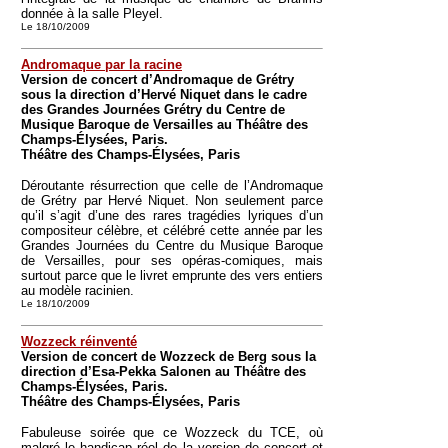
donnée à la salle Pleyel.
Le 18/10/2009
Andromaque par la racine
Version de concert d’Andromaque de Grétry
sous la direction d’Hervé Niquet dans le cadre
des Grandes Journées Grétry du Centre de
Musique Baroque de Versailles au Théâtre des
Champs-Élysées, Paris.
Théâtre des Champs-Élysées, Paris
Déroutante résurrection que celle de l’Andromaque
de Grétry par Hervé Niquet. Non seulement parce
qu’il s’agit d’une des rares tragédies lyriques d’un
compositeur célèbre, et célébré cette année par les
Grandes Journées du Centre du Musique Baroque
de Versailles, pour ses opéras-comiques, mais
surtout parce que le livret emprunte des vers entiers
au modèle racinien.
Le 18/10/2009
Wozzeck réinventé
Version de concert de Wozzeck de Berg sous la
direction d’Esa-Pekka Salonen au Théâtre des
Champs-Élysées, Paris.
Théâtre des Champs-Élysées, Paris
Fabuleuse soirée que ce Wozzeck du TCE, où
malgré le handicap réel de la version de concert et