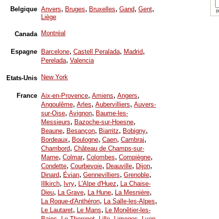
,
,
,
,
,
Belgique
Anvers
Bruges
Bruxelles
Gand
Gent
(e
Liège
Montréal
Canada
,
,
,
Espagne
Barcelone
Castell Peralada
Madrid
,
Perelada
Valencia
New York
Etats-Unis
,
,
,
France
Aix-en-Provence
Amiens
Angers
,
,
,
Angoulême
Arles
Aubervilliers
Auvers-
,
,
sur-Oise
Avignon
Baume-les-
,
,
Messieurs
Bazoche-sur-Hoesne
,
,
,
,
Beaune
Besançon
Biarritz
Bobigny
,
,
,
,
Bordeaux
Boulogne
Caen
Cambrai
,
Chambord
Château de Champs-sur-
,
,
,
,
Marne
Colmar
Colombes
Compiègne
,
,
,
,
Condette
Courbevoie
Deauville
Dijon
,
,
,
,
Dinard
Évian
Gennevilliers
Grenoble
,
,
,
Illkirch
Ivry
L'Alpe d'Huez
La Chaise-
,
,
,
,
Dieu
La Grave
La Hune
La Mesnière
,
,
La Roque-d'Anthéron
La Salle-les-Alpes
,
,
Le Lautaret
Le Mans
Le Monêtier-les-
,
,
,
,
,
Bains
Le Thoronet
Lille
Limoges
Lyon