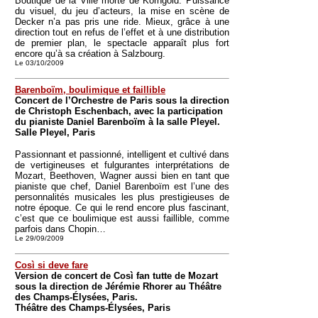
Boutique de la Ville morte de Korngold. Puissance
du visuel, du jeu d’acteurs, la mise en scène de
Decker n’a pas pris une ride. Mieux, grâce à une
direction tout en refus de l’effet et à une distribution
de premier plan, le spectacle apparaît plus fort
encore qu’à sa création à Salzbourg.
Le 03/10/2009
Barenboïm, boulimique et faillible
Concert de l’Orchestre de Paris sous la direction
de Christoph Eschenbach, avec la participation
du pianiste Daniel Barenboïm à la salle Pleyel.
Salle Pleyel, Paris
Passionnant et passionné, intelligent et cultivé dans
de vertigineuses et fulgurantes interprétations de
Mozart, Beethoven, Wagner aussi bien en tant que
pianiste que chef, Daniel Barenboïm est l’une des
personnalités musicales les plus prestigieuses de
notre époque. Ce qui le rend encore plus fascinant,
c’est que ce boulimique est aussi faillible, comme
parfois dans Chopin…
Le 29/09/2009
Così si deve fare
Version de concert de Così fan tutte de Mozart
sous la direction de Jérémie Rhorer au Théâtre
des Champs-Élysées, Paris.
Théâtre des Champs-Élysées, Paris