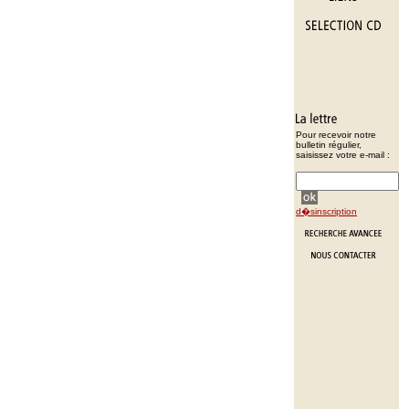
Pour recevoir notre
bulletin régulier,
saisissez votre e-mail :
d�sinscription