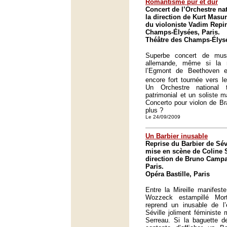
Romantisme pur et dur
Concert de l’Orchestre na
la direction de Kurt Masur
du violoniste Vadim Repi
Champs-Élysées, Paris.
Théâtre des Champs-Élysé
Superbe concert de mus
allemande, même si la
l’Egmont de Beethoven 
encore fort tournée vers le
Un Orchestre national 
patrimonial et un soliste m
Concerto pour violon de B
plus ?
Le 24/09/2009
Un Barbier inusable
Reprise du Barbier de Sév
mise en scène de Coline S
direction de Bruno Campa
Paris.
Opéra Bastille, Paris
Entre la Mireille manifest
Wozzeck estampillé Mort
reprend un inusable de l’
Séville joliment féministe
Serreau. Si la baguette 