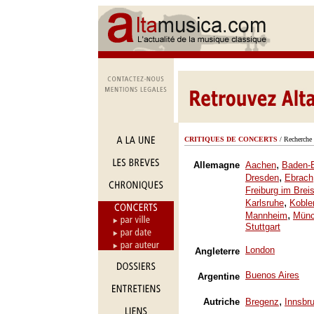
CRITIQUES DE CONCERTS
/ Recherche 
,
Allemagne
Aachen
Baden-
,
Dresden
Ebrach
Freiburg im Brei
,
Karlsruhe
Koble
,
Mannheim
Mün
Stuttgart
London
Angleterre
Buenos Aires
Argentine
,
Autriche
Bregenz
Innsbr