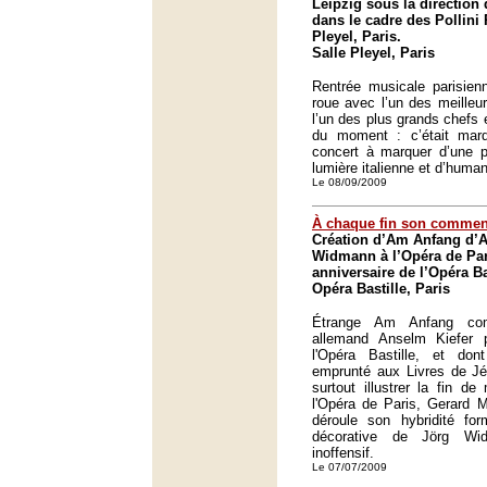
Leipzig sous la direction 
dans le cadre des Pollini 
Pleyel, Paris.
Salle Pleyel, Paris
Rentrée musicale parisien
roue avec l’un des meilleu
l’un des plus grands chefs 
du moment : c’était mardi
concert à marquer d’une pi
lumière italienne et d’huma
Le 08/09/2009
À chaque fin son comme
Création d’Am Anfang d’A
Widmann à l’Opéra de Par
anniversaire de l’Opéra Ba
Opéra Bastille, Paris
Étrange Am Anfang com
allemand Anselm Kiefer 
l'Opéra Bastille, et don
emprunté aux Livres de Jé
surtout illustrer la fin d
l'Opéra de Paris, Gerard M
déroule son hybridité fo
décorative de Jörg Wi
inoffensif.
Le 07/07/2009