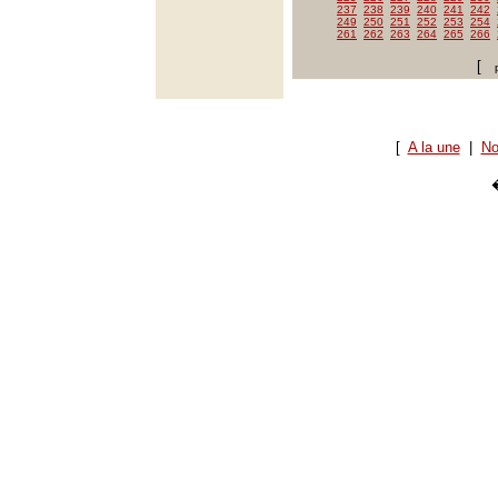
237
238
239
240
241
242
249
250
251
252
253
254
261
262
263
264
265
266
[
[
A la une
|
No