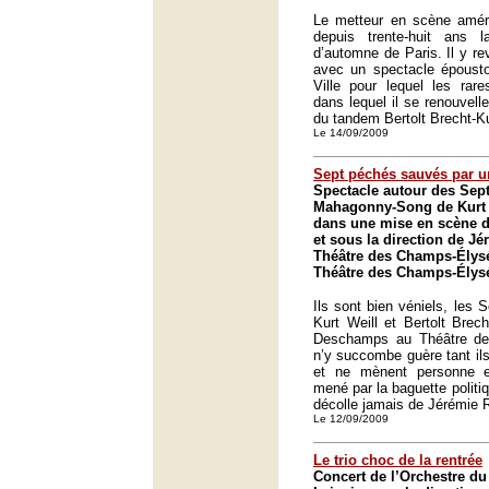
Le metteur en scène améri
depuis trente-huit ans 
d’automne de Paris. Il y re
avec un spectacle épousto
Ville pour lequel les rare
dans lequel il se renouvell
du tandem Bertolt Brecht-Ku
Le 14/09/2009
Sept péchés sauvés par 
Spectacle autour des Sept
Mahagonny-Song de Kurt W
dans une mise en scène d
et sous la direction de J
Théâtre des Champs-Élysé
Théâtre des Champs-Élysé
Ils sont bien véniels, les
Kurt Weill et Bertolt Brech
Deschamps au Théâtre d
n’y succombe guère tant il
et ne mènent personne e
mené par la baguette politi
décolle jamais de Jérémie R
Le 12/09/2009
Le trio choc de la rentrée
Concert de l’Orchestre 