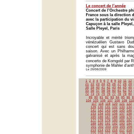
Le concert de l’année
Concert de l’Orchestre p
France sous la direction
avec la participation du 
Capuçon à la salle Pleyel,
Salle Pleyel, Paris
Incroyable et mérité trio
vénézuélien Gustavo Du
concert qui est sans do
saison. Avec un Philharm
galvanisé et après la magi
concerto de Korngold par 
symphonie de Mahler d’anth
Le 26/06/2009
1
2
3
4
5
6
7
8
9
10
11
12
21
22
23
24
25
26
27
28
29
38
39
40
41
42
43
44
45
46
55
56
57
58
59
60
61
62
63
72
73
74
75
76
77
78
79
80
89
90
91
92
93
94
95
96
9
104
105
106
107
108
109
110
117
118
119
120
121
122
129
130
131
132
133
134
141
142
143
144
145
146
153
154
155
156
157
158
165
166
167
168
169
170
177
178
179
180
181
182
189
190
191
192
193
194
201
202
203
204
205
206
213
214
215
216
217
218
225
226
227
228
229
230