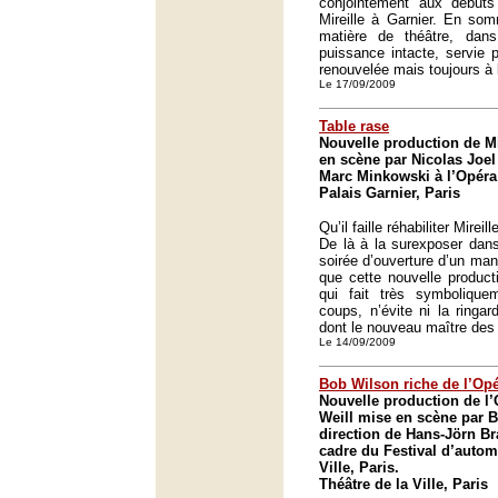
conjointement aux début
Mireille à Garnier. En som
matière de théâtre, dan
puissance intacte, servie 
renouvelée mais toujours à 
Le 17/09/2009
Table rase
Nouvelle production de M
en scène par Nicolas Joel 
Marc Minkowski à l’Opéra
Palais Garnier, Paris
Qu’il faille réhabiliter Mirei
De là à la surexposer dan
soirée d’ouverture d’un mand
que cette nouvelle product
qui fait très symbolique
coups, n’évite ni la ringar
dont le nouveau maître des l
Le 14/09/2009
Bob Wilson riche de l’Opé
Nouvelle production de l’
Weill mise en scène par B
direction de Hans-Jörn B
cadre du Festival d’autom
Ville, Paris.
Théâtre de la Ville, Paris