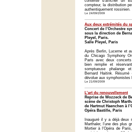
contente d’afficher un 
compteur, la distribution p
authentiquement rossinien.
Le 24/09/2009
Aux deux extrémités du s
Concert de l’Orchestre 
sous la direction de Berna
Pleyel, Paris.
Salle Pleyel, Paris
Après Berlin, Lucerne et a
du Chicago Symphony Orc
Paris avec deux concerts
bien remplie et réserva
somptueuse phalange et
Bernard Haitink. Résumé 
dévolue aux symphonistes 
Le 21/09/2009
L’art du renouvellement
Reprise de Wozzeck de Be
scène de Christoph Martha
de Hartmut Haenchen à l’
Opéra Bastille, Paris
Inauguré il y a déjà deux
Marthaler, l’une des plus g
Mortier à l’Opéra de Paris,