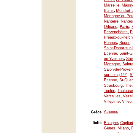
,
Marseille
Mass
,
Bains
Montfort 
Mortagne-au-Per
,
Nanterre
Nantes
,
,
Orléans
Paris
,
Pervenchères
P
Préaux-du-Perch
,
,
Rennes
Rouen
Saint-Donat-sur-
,
Etienne
Saint-G
,
en-Yvelines
Sai
,
Mortagne
Saint
Salon-de-Proven
,
sur-Loing (77)
S
,
Etienne
St-Quen
,
Strasbourg
Thei
,
Toulon
Toulouse
,
Versailles
Vézel
,
Villepinte
Villeu
Athènes
Grèce
,
Italie
Bologne
Cagliari
,
,
Gênes
Milano