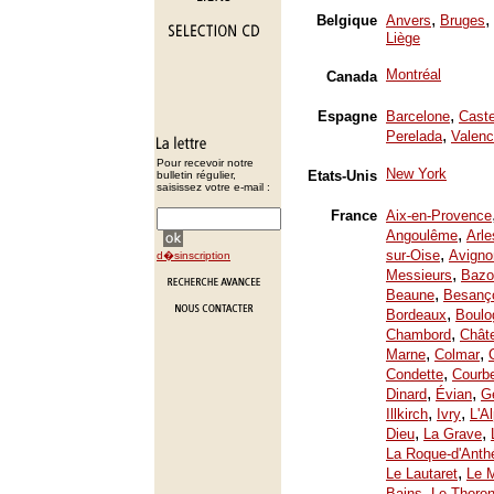
,
,
Belgique
Anvers
Bruges
Liège
Montréal
Canada
,
Espagne
Barcelone
Caste
,
Perelada
Valenc
Pour recevoir notre
New York
Etats-Unis
bulletin régulier,
saisissez votre e-mail :
France
Aix-en-Provence
,
Angoulême
Arle
,
sur-Oise
Avigno
d�sinscription
,
Messieurs
Bazo
,
Beaune
Besanç
,
Bordeaux
Boulo
,
Chambord
Chât
,
,
Marne
Colmar
,
Condette
Courb
,
,
Dinard
Évian
Ge
,
,
Illkirch
Ivry
L'A
,
,
Dieu
La Grave
La Roque-d'Anth
,
Le Lautaret
Le 
,
Bains
Le Thoron