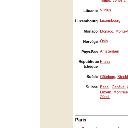
,
Torino
Venezia
Vilnius
Lituanie
Luxembourg
Luxembourg
,
Monaco
Monaco
Monte-
Oslo
Norvège
Amsterdam
Pays-Bas
République
Praha
tchèque
,
Suède
Göteborg
Stock
,
,
Suisse
Basel
Genève
,
Luzern
Montreu
Zürich
Paris