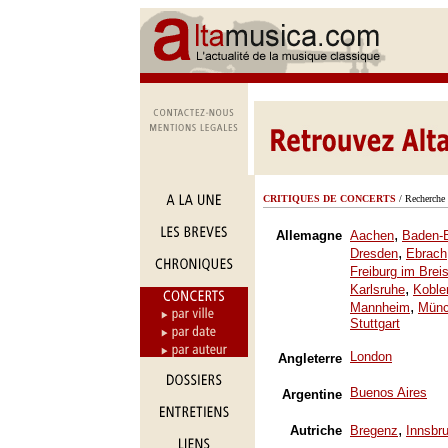
CRITIQUES DE CONCERTS
/ Recherche 
,
Allemagne
Aachen
Baden-
,
Dresden
Ebrach
Freiburg im Brei
,
Karlsruhe
Koble
,
Mannheim
Mün
Stuttgart
London
Angleterre
Buenos Aires
Argentine
,
Autriche
Bregenz
Innsbr