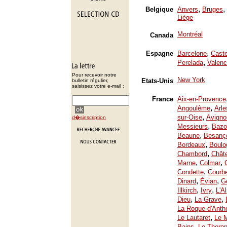
,
,
Belgique
Anvers
Bruges
Liège
Montréal
Canada
,
Espagne
Barcelone
Caste
,
Perelada
Valenc
Pour recevoir notre
New York
Etats-Unis
bulletin régulier,
saisissez votre e-mail :
France
Aix-en-Provence
,
Angoulême
Arle
,
sur-Oise
Avigno
d�sinscription
,
Messieurs
Bazo
,
Beaune
Besanç
,
Bordeaux
Boulo
,
Chambord
Chât
,
,
Marne
Colmar
,
Condette
Courb
,
,
Dinard
Évian
Ge
,
,
Illkirch
Ivry
L'A
,
,
Dieu
La Grave
La Roque-d'Anth
,
Le Lautaret
Le 
,
Bains
Le Thoron