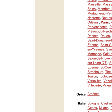
,
Marseille
Mass
,
Bains
Montfort 
Mortagne-au-Per
,
Nanterre
Nantes
,
,
Orléans
Paris
,
Pervenchères
P
Préaux-du-Perch
,
,
Rennes
Rouen
Saint-Donat-sur-
,
Etienne
Saint-G
,
en-Yvelines
Sai
,
Mortagne
Saint
Salon-de-Proven
,
sur-Loing (77)
S
,
Etienne
St-Quen
,
Strasbourg
Thei
,
Toulon
Toulouse
,
Versailles
Vézel
,
Villepinte
Villeu
Athènes
Grèce
,
Italie
Bologne
Cagliari
,
,
Gênes
Milano