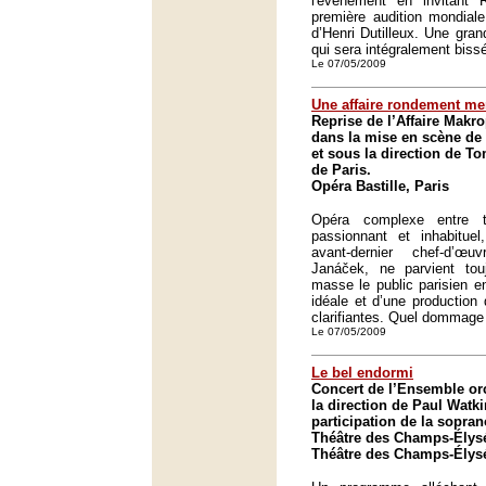
l'événement en invitant
première audition mondial
d’Henri Dutilleux. Une gra
qui sera intégralement biss
Le 07/05/2009
Une affaire rondement m
Reprise de l’Affaire Makr
dans la mise en scène de
et sous la direction de T
de Paris.
Opéra Bastille, Paris
Opéra complexe entre t
passionnant et inhabituel,
avant-dernier chef-d’œ
Janáček, ne parvient tou
masse le public parisien en
idéale et d’une production
clarifiantes. Quel dommage
Le 07/05/2009
Le bel endormi
Concert de l’Ensemble orc
la direction de Paul Watki
participation de la sopra
Théâtre des Champs-Élysé
Théâtre des Champs-Élysé