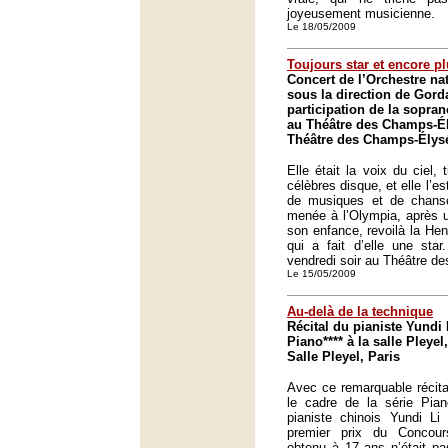
joyeusement musicienne.
Le 18/05/2009
Toujours star et encore p
Concert de l’Orchestre nat
sous la direction de Gorda
participation de la sopra
au Théâtre des Champs-Él
Théâtre des Champs-Élysé
Elle était la voix du ciel, 
célèbres disque, et elle l’es
de musiques et de chanson
menée à l’Olympia, après u
son enfance, revoilà la Hen
qui a fait d’elle une star
vendredi soir au Théâtre d
Le 15/05/2009
Au-delà de la technique
Récital du pianiste Yundi 
Piano**** à la salle Pleyel,
Salle Pleyel, Paris
Avec ce remarquable récital
le cadre de la série Pian
pianiste chinois Yundi Li
premier prix du Concou
obtenu à 17 ans n’était pa