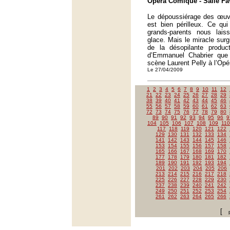
Opéra Comique - Salle Fav
Le dépoussiérage des œu
est bien périlleux. Ce qui 
grands-parents nous lai
glace. Mais le miracle surgi
de la désopilante produc
d’Emmanuel Chabrier que
scène Laurent Pelly à l’Op
Le 27/04/2009
1
2
3
4
5
6
7
8
9
10
11
12
21
22
23
24
25
26
27
28
29
38
39
40
41
42
43
44
45
46
55
56
57
58
59
60
61
62
63
72
73
74
75
76
77
78
79
80
89
90
91
92
93
94
95
96
9
104
105
106
107
108
109
110
117
118
119
120
121
122
129
130
131
132
133
134
141
142
143
144
145
146
153
154
155
156
157
158
165
166
167
168
169
170
177
178
179
180
181
182
189
190
191
192
193
194
201
202
203
204
205
206
213
214
215
216
217
218
225
226
227
228
229
230
237
238
239
240
241
242
249
250
251
252
253
254
261
262
263
264
265
266
[