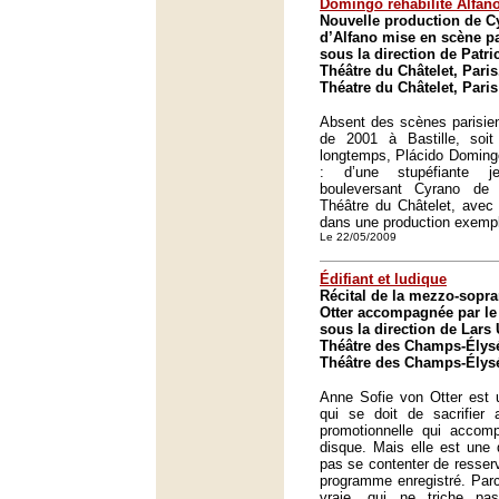
Domingo réhabilite Alfan
Nouvelle production de C
d’Alfano mise en scène pa
sous la direction de Patri
Théâtre du Châtelet, Paris
Théatre du Châtelet, Paris
Absent des scènes parisien
de 2001 à Bastille, soi
longtemps, Plácido Domingo
: d’une stupéfiante j
bouleversant Cyrano de
Théâtre du Châtelet, avec
dans une production exempl
Le 22/05/2009
Édifiant et ludique
Récital de la mezzo-sopr
Otter accompagnée par l
sous la direction de Lars
Théâtre des Champs-Élysé
Théâtre des Champs-Élysé
Anne Sofie von Otter est 
qui se doit de sacrifier 
promotionnelle qui accom
disque. Mais elle est une 
pas se contenter de resservi
programme enregistré. Parce
vraie, qui ne triche p