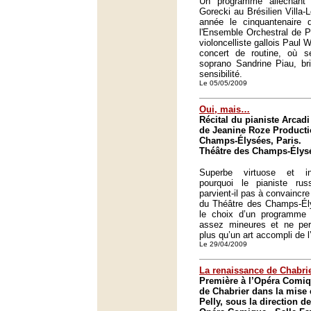
Un programme alléchant 
Gorecki au Brésilien Villa-
année le cinquantenaire d
l'Ensemble Orchestral de Pa
violoncelliste gallois Paul 
concert de routine, où seu
soprano Sandrine Piau, bri
sensibilité.
Le 05/05/2009
Oui, mais…
Récital du pianiste Arcad
de Jeanine Roze Producti
Champs-Élysées, Paris.
Théâtre des Champs-Élysé
Superbe virtuose et in
pourquoi le pianiste ru
parvient-il pas à convaincre
du Théâtre des Champs-Él
le choix d’un programme
assez mineures et ne per
plus qu’un art accompli de 
Le 29/04/2009
La renaissance de Chabri
Première à l’Opéra Comiq
de Chabrier dans la mise
Pelly, sous la direction d