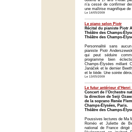
n’a cessé de confirmer de
une maîtrise magnifique de 
Le 14/05/2009
Le piano selon Piotr
Récital du pianiste Piotr
Théâtre des Champs-Élysé
Théâtre des Champs-Élysé
Personnalité sans aucun
pianiste Piotr Anderszewski
qui peut séduire comm
programme bien éclect
Champs-Élysées mêlant Ch
Janáček et le dernier Beeth
et le tiède. Une soirée déro
Le 13/05/2009
Le futur antérieur d’Henri
Concert de l’Orchestre na
la direction de Seiji Ozaw
de la soprano Renée Flem
Champs-Élysées, Paris.
Théâtre des Champs-Élysé
Poussives lectures de Ma M
Roméo et Juliette de Ber
national de France dirigé