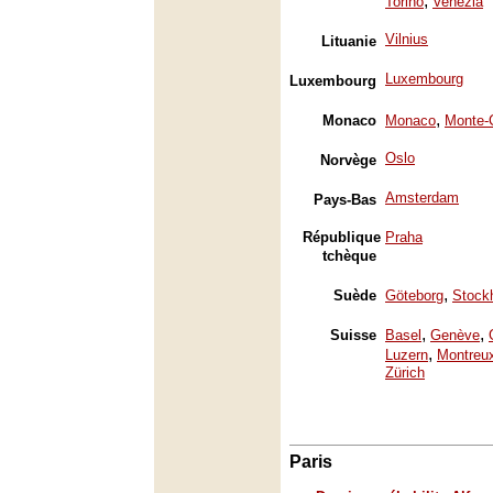
,
Torino
Venezia
Vilnius
Lituanie
Luxembourg
Luxembourg
,
Monaco
Monaco
Monte-
Oslo
Norvège
Amsterdam
Pays-Bas
République
Praha
tchèque
,
Suède
Göteborg
Stock
,
,
Suisse
Basel
Genève
,
Luzern
Montreu
Zürich
Paris