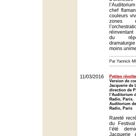
l’Auditoriu
chef flama
couleurs viv
zones 
l’orchestra
réinventant
du répe
dramaturgie
moins unimen
Par Yannick 
11/03/2016
Petites révolt
Version de con
Jacquerie de 
direction de P
l’Auditorium 
Radio, Paris.
Auditorium de
Radio, Paris
Rareté recr
du Festival
l’été dern
Jacquerie 