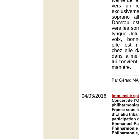
Reine de la 
vers un ré
exclusive
soprano a
Damrau est
vers les s
lyrique. Joli
voix, bon
elle est 
chez elle d
dans la mél
lui convien
manière.
Par Gérard M
04/03/2016
Immensité spir
Concert de l’
philharmoniq
France sous la
d’Eliahu Inbal
participation d
Emmanuel Pah
Philharmonie 
Philharmonie,