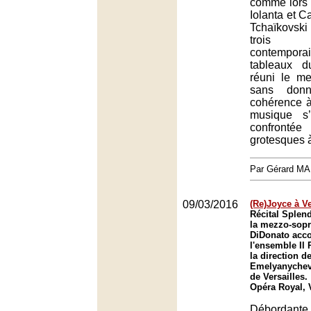
comme lors d
Iolanta et C
Tchaïkovski 
trois c
contemporain
tableaux d
réuni le mei
sans donn
cohérence à
musique s
confronté
grotesques à
Par Gérard M
09/03/2016
(Re)Joyce à Ve
Récital Splen
la mezzo-sop
DiDonato acc
l'ensemble Il
la direction 
Emelyanychev 
de Versailles.
Opéra Royal, V
Débordante