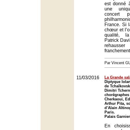
est donné 
une uniq
concert p
philharmo
France. Si la
chœur et l’o
qualité, l
Patrick Davi
rehausser
franchement 
Par Vincent G
11/03/2016
La Grande sal
Diptyque Iola
de Tchaïkovsk
Dimitri Tchern
chorégraphes 
Cherkaoui, E
Arthur Pita, s
d’Alain Altino
Paris.
Palais Garnier
En choisis