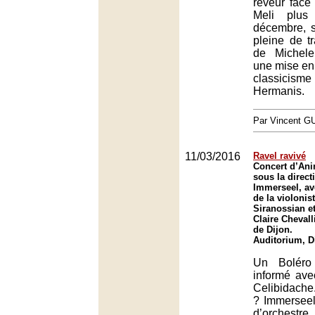
rêveur face
Meli plus
décembre, s
pleine de tr
de Michele
une mise en 
classici
Hermanis.
Par Vincent G
11/03/2016
Ravel ravivé
Concert d’An
sous la direct
Immerseel, ave
de la violoni
Siranossian et
Claire Chevall
de Dijon.
Auditorium, D
Un Boléro 
informé ave
Celibidache
? Immerseel 
d’orchest