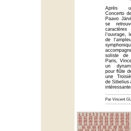
Après u
Concerto d
Paavo Järv
se retrou
caractères
l’ouvrage, 
de l’ample
sympho
accompagn
soliste de
Paris, Vinc
un dynami
pour flûte d
une Trois
de Sibelius 
intéressante
Par Vincent G
1
2
3
4
5
6
7
8
9
10
11
12
13
26
27
28
29
30
31
32
33
34
35
48
49
50
51
52
53
54
55
56
57
70
71
72
73
74
75
76
77
78
79
92
93
94
95
96
97
98
99
100
110
111
112
113
114
115
116
117