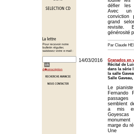
fouille les
défier les
Avec un
conviction
grand selo
revisite
générosité p
Pour recevoir notre
Par Claude H
bulletin régulier,
saisissez votre e-mail :
14/03/2016
Granados en v
Récital de Lu
dans la série
d�sinscription
la salle Gavea
Salle Gaveau,
Le pianist
Fernando P
passage
semblent de
a mis en
Goyescas 
monument 
marge du rép
Une int