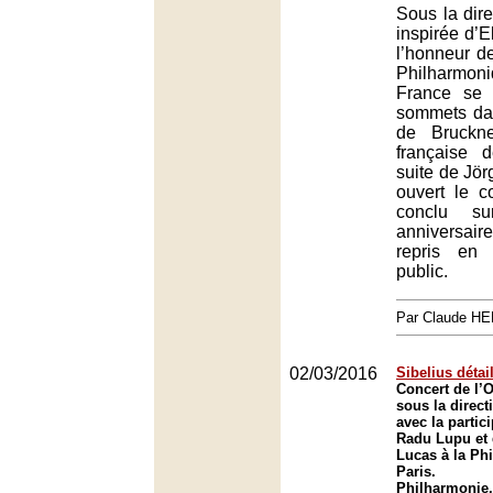
Sous la dir
inspirée d’E
l’honneur d
Philharmo
France se 
sommets da
de Bruckne
française 
suite de Jö
ouvert le co
conclu s
anniversair
repris en
public.
Par Claude H
02/03/2016
Sibelius détai
Concert de l’O
sous la direct
avec la partic
Radu Lupu et d
Lucas à la Ph
Paris.
Philharmonie,