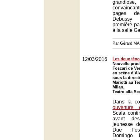
grandi
convaincant
pages d
Debussy
première par
à la salle G
Par Gérard M
12/03/2016
Les deux téno
Nouvelle prod
Foscari de Ve
en scène d’Al
sous la direct
Mariotti au Tea
Milan.
Teatro alla Sc
Dans la co
ouverture
Scala cont
avant de
jeunesse d
Due Fosc
Domingo l