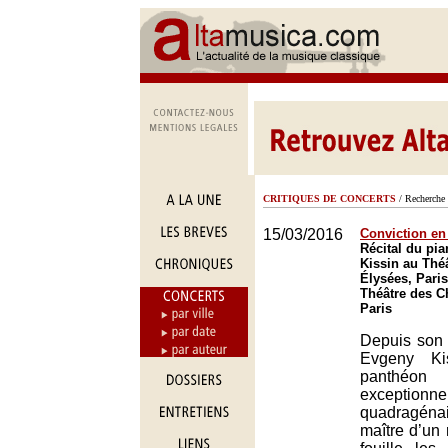
CRITIQUES DE CONCERTS
/ Recherche 
15/03/2016
Conviction en
Récital du pi
Kissin au Thé
Élysées, Paris
Théâtre des 
Paris
Depuis son 
Evgeny Ki
panthéon 
exception
quadragén
maître d’un r