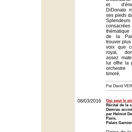
et d'éne
DiDonato m
ses pieds da
Splendeu
consacrée
thématique 
de la Paix
trouver plus 
voix que c
royal, don
assez mate
lui offre la
orchestre
timoré.
Par David VE
08/03/2016
Qui peut le pl
Récital de la
Damrau accom
par Helmut De
Paris.
Palais Garnier