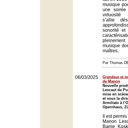
musique pou
une soirée
virtuosité
s’allie d
approfondi
sonorité e
caractéris
pleinement 
musique dont
maîtres.
Par Thomas 
06/03/2025
Grandeur et m
de Manon
Nouvelle prod
Lescaut de Pu
mise en scène
et sous la dir
Armiliato à l’
Opernhaus, Zü
Il est permis
Manon Lesc
Barrie Kos