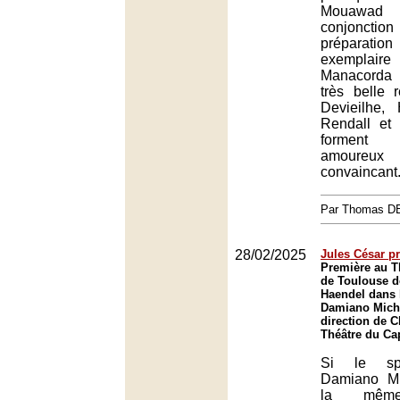
Mouawad 
conjonct
préparat
exemplair
Manacorda 
très belle 
Devieilhe,
Rendall et
forment 
amoureux p
convaincant
Par Thomas 
28/02/2025
Jules César pr
Première au T
de Toulouse d
Haendel dans 
Damiano Michi
direction de 
Théâtre du Ca
Si le spe
Damiano Mic
la même