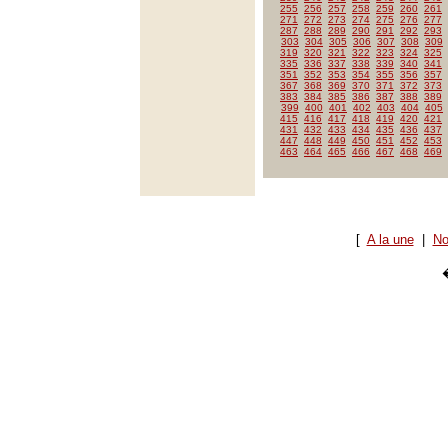
255
256
257
258
259
260
261
271
272
273
274
275
276
277
287
288
289
290
291
292
293
303
304
305
306
307
308
309
319
320
321
322
323
324
325
335
336
337
338
339
340
341
351
352
353
354
355
356
357
367
368
369
370
371
372
373
383
384
385
386
387
388
389
399
400
401
402
403
404
405
415
416
417
418
419
420
421
431
432
433
434
435
436
437
447
448
449
450
451
452
453
463
464
465
466
467
468
469
[
A la une
|
No