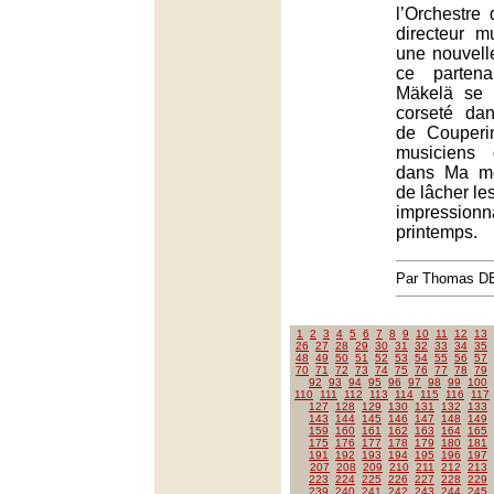
l’Orchestre
directeur m
une nouvelle
ce partena
Mäkelä se 
corseté da
de Couperin
musiciens 
dans Ma mè
de lâcher le
impression
printemps.
Par Thomas 
1
2
3
4
5
6
7
8
9
10
11
12
13
26
27
28
29
30
31
32
33
34
35
48
49
50
51
52
53
54
55
56
57
70
71
72
73
74
75
76
77
78
79
92
93
94
95
96
97
98
99
100
110
111
112
113
114
115
116
117
127
128
129
130
131
132
133
143
144
145
146
147
148
149
159
160
161
162
163
164
165
175
176
177
178
179
180
181
191
192
193
194
195
196
197
207
208
209
210
211
212
213
223
224
225
226
227
228
229
239
240
241
242
243
244
245