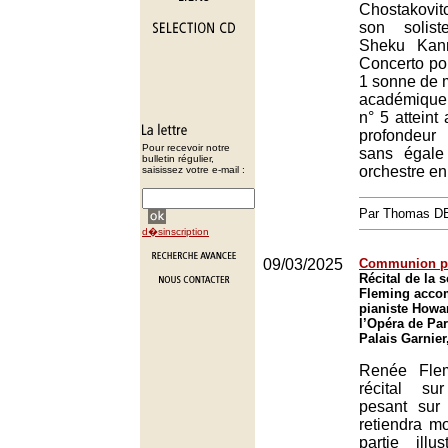
Chostakovitc
son solist
Sheku Kann
Concerto pou
1 sonne de m
académique
n° 5 atteint
profondeur
Pour recevoir notre
sans égale
bulletin régulier,
orchestre en
saisissez votre e-mail :
Par Thomas 
d�sinscription
09/03/2025
Communion pl
Récital de la
Fleming acco
pianiste Howa
l’Opéra de Par
Palais Garnier
Renée Fle
récital su
pesant sur
retiendra m
partie illu