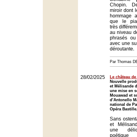
Chopin. D
miroir dont 
hommage a
que le pia
très différe
au niveau d
phrasés ou 
avec une sub
déroutante.
Par Thomas 
28/02/2025
Le château de 
Nouvelle prod
et Mélisande 
une mise en s
Mouawad et so
d’Antonello M
national de Pa
Opéra Bastille
Sans ostenta
et Mélisan
une délic
poétiqu