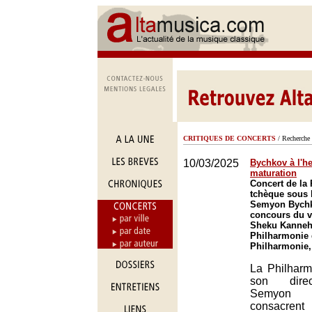
CRITIQUES DE CONCERTS
/ Recherche 
10/03/2025
Bychkov à l'he
maturation
Concert de la
tchèque sous l
Semyon Bychk
concours du vi
Sheku Kanneh
Philharmonie 
Philharmonie,
La Philharm
son direc
Semyon
consacrent