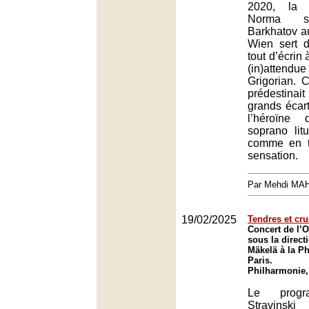
2020, la 
Norma si
Barkhatov a
Wien sert d
tout d’écrin 
(in)atte
Grigorian. C
prédestina
grands écart
l’héroïne 
soprano litu
comme en t
sensation.
Par Mehdi MA
19/02/2025
Tendres et cru
Concert de l’O
sous la direct
Mäkelä à la P
Paris.
Philharmonie,
Le progr
Stravinski