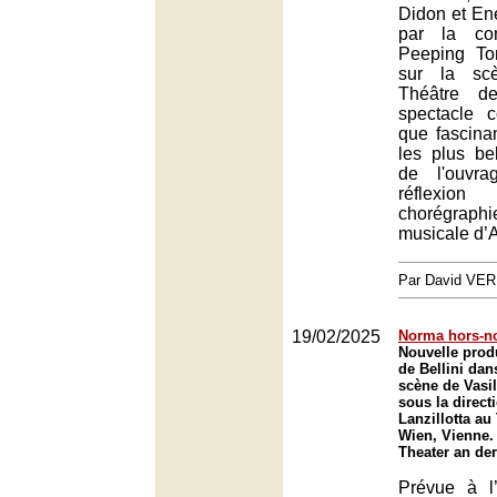
Didon et En
par la co
Peeping To
sur la sc
Théâtre d
spectacle 
que fascinan
les plus be
de l'ouvra
réflexi
chorégraph
musicale d’A
Par David VE
19/02/2025
Norma hors-n
Nouvelle prod
de Bellini da
scène de Vasil
sous la direc
Lanzillotta au
Wien, Vienne.
Theater an de
Prévue à l