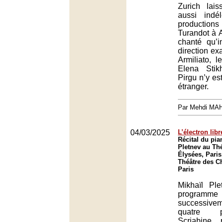
Zurich lai
aussi indé
production
Turandot à 
chanté qu’i
direction ex
Armiliato, 
Elena Stik
Pirgu n’y es
étranger.
Par Mehdi MA
04/03/2025
L’électron libr
Récital du pia
Pletnev au Th
Élysées, Paris
Théâtre des C
Paris
Mikhaïl Pl
programm
successive
quatre 
Scriabine