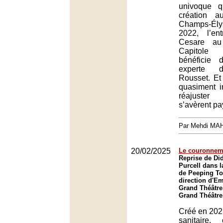
univoque q
création a
Champs-Él
2022, l’en
Cesare au 
Capitole
bénéficie 
experte d
Rousset. Et 
quasiment i
réajuster 
s’avèrent pa
Par Mehdi MA
20/02/2025
Le couronnem
Reprise de Di
Purcell dans 
de Peeping To
direction d'E
Grand Théâtre
Grand Théâtre
Créé en 2021
sanitaire,