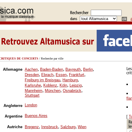
CRITIQUES DE CONCERTS
/ Recherche par ville
,
,
,
,
Allemagne
Aachen
Baden-Baden
Bayreuth
Berlin
,
,
,
,
Dresden
Ebrach
Essen
Frankfurt
,
,
Freiburg im Breisgau
Hamburg
,
,
,
,
Karlsruhe
Koblenz
Köln
Leipzig
,
,
,
Mannheim
München
Osnabrück
Stuttgart
fl
London
Angleterre
Buenos Aires
Argentine
[
T
,
,
,
Autriche
Bregenz
Innsbruck
Salzburg
Wien