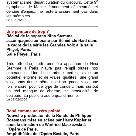
e
systématisme, désarticulation du discours. Cette 9
symphonie de Mahler, étonnement désincarnée et
dénuée d'enjeux, ne restera assurément pas dans
les mémoires.
Le 19/02/2009
Une pointure de trop ?
Récital de la soprano Nina Stemme
accompagnée au piano par Bénédicte Haid dans
le cadre de la série les Grandes Voix à la salle
Pleyel, Paris.
Salle Pleyel, Paris
Très attendue, cette première apparition de Nina
Stemme à Paris n’aura pas rempli toutes nos
espérances. Une belle artiste certes, avec un
potentiel énorme et de vraies qualités, une grand
voix, sans doute même une trop grande voix, une
fois encore, pour ce type de concert, mais surtout
un réel manque de charme, se sensualité, de
couleurs. La public a adoré quand même.
Le 17/02/2009
Rond comme un zéro pointé
Nouvelle production de la Ronde de Philippe
Boesmans mise en scène par Harry Kupfer et
sous la direction de Winfried Maczewski à
l’Opéra de Paris.
Amphithéâtre de l'Opéra Bastille, Paris