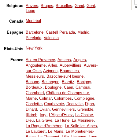
,
,
,
,
,
Belgique
Anvers
Bruges
Bruxelles
Gand
Gent
(e
Liège
Montréal
Canada
,
,
,
Espagne
Barcelone
Castell Peralada
Madrid
,
Perelada
Valencia
New York
Etats-Unis
,
,
,
France
Aix-en-Provence
Amiens
Angers
,
,
,
Angoulême
Arles
Aubervilliers
Auvers-
,
,
sur-Oise
Avignon
Baume-les-
,
,
Messieurs
Bazoche-sur-Hoesne
,
,
,
,
Beaune
Besançon
Biarritz
Bobigny
,
,
,
,
Bordeaux
Boulogne
Caen
Cambrai
,
Chambord
Château de Champs-sur-
,
,
,
,
Marne
Colmar
Colombes
Compiègne
,
,
,
,
Condette
Courbevoie
Deauville
Dijon
,
,
,
,
Dinard
Évian
Gennevilliers
Grenoble
,
,
,
Illkirch
Ivry
L'Alpe d'Huez
La Chaise-
,
,
,
,
Dieu
La Grave
La Hune
La Mesnière
,
,
La Roque-d'Anthéron
La Salle-les-Alpes
,
,
Le Lautaret
Le Mans
Le Monêtier-les-
,
,
,
,
,
Bains
Le Thoronet
Lille
Limoges
Lyon