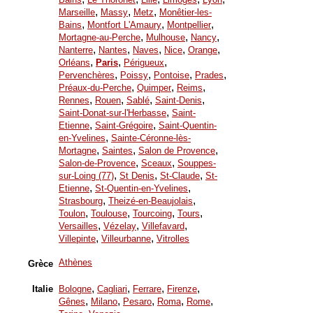
,
,
,
Marseille
Massy
Metz
Monêtier-les-
,
,
,
Bains
Montfort L'Amaury
Montpellier
,
,
,
Mortagne-au-Perche
Mulhouse
Nancy
,
,
,
,
,
Nanterre
Nantes
Naves
Nice
Orange
,
,
,
Orléans
Paris
Périgueux
,
,
,
,
Pervenchères
Poissy
Pontoise
Prades
,
,
,
Préaux-du-Perche
Quimper
Reims
,
,
,
,
Rennes
Rouen
Sablé
Saint-Denis
,
Saint-Donat-sur-l'Herbasse
Saint-
,
,
Etienne
Saint-Grégoire
Saint-Quentin-
,
en-Yvelines
Sainte-Céronne-lès-
,
,
,
Mortagne
Saintes
Salon de Provence
,
,
Salon-de-Provence
Sceaux
Souppes-
,
,
,
sur-Loing (77)
St Denis
St-Claude
St-
,
,
Etienne
St-Quentin-en-Yvelines
,
,
Strasbourg
Theizé-en-Beaujolais
,
,
,
,
Toulon
Toulouse
Tourcoing
Tours
,
,
,
Versailles
Vézelay
Villefavard
,
,
Villepinte
Villeurbanne
Vitrolles
Athènes
Grèce
,
,
,
,
Italie
Bologne
Cagliari
Ferrare
Firenze
,
,
,
,
,
Gênes
Milano
Pesaro
Roma
Rome