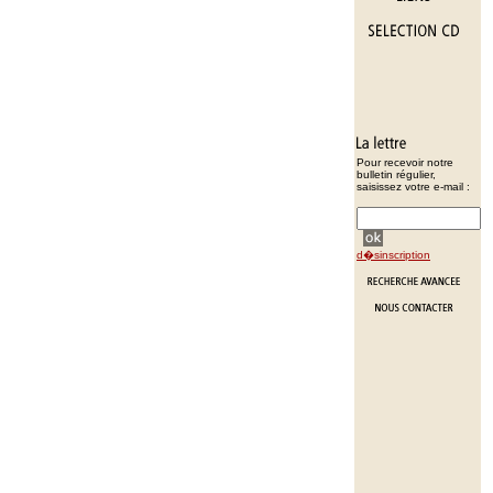
Pour recevoir notre
bulletin régulier,
saisissez votre e-mail :
d�sinscription