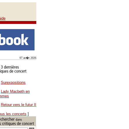
aide
07 ao�t 2026
Surexpositions
Lady Macbeth en
ammes
Retour vers le futur II
ous les concerts
]