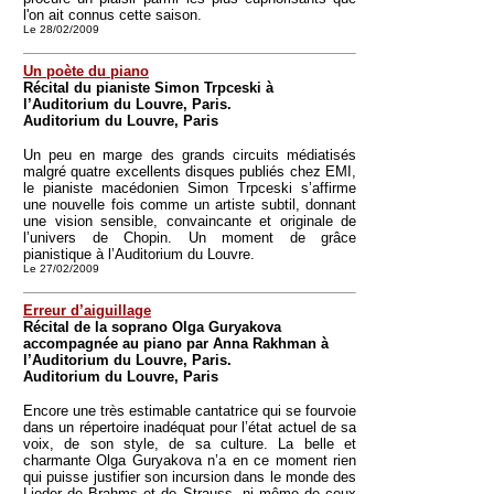
l'on ait connus cette saison.
Le 28/02/2009
Un poète du piano
Récital du pianiste Simon Trpceski à
l’Auditorium du Louvre, Paris.
Auditorium du Louvre, Paris
Un peu en marge des grands circuits médiatisés
malgré quatre excellents disques publiés chez EMI,
le pianiste macédonien Simon Trpceski s’affirme
une nouvelle fois comme un artiste subtil, donnant
une vision sensible, convaincante et originale de
l’univers de Chopin. Un moment de grâce
pianistique à l’Auditorium du Louvre.
Le 27/02/2009
Erreur d’aiguillage
Récital de la soprano Olga Guryakova
accompagnée au piano par Anna Rakhman à
l’Auditorium du Louvre, Paris.
Auditorium du Louvre, Paris
Encore une très estimable cantatrice qui se fourvoie
dans un répertoire inadéquat pour l’état actuel de sa
voix, de son style, de sa culture. La belle et
charmante Olga Guryakova n’a en ce moment rien
qui puisse justifier son incursion dans le monde des
Lieder de Brahms et de Strauss, ni même de ceux