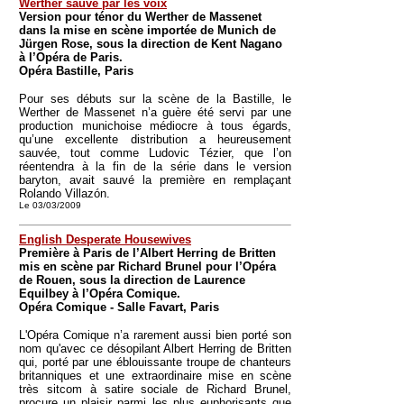
Werther sauvé par les voix
Version pour ténor du Werther de Massenet
dans la mise en scène importée de Munich de
Jürgen Rose, sous la direction de Kent Nagano
à l’Opéra de Paris.
Opéra Bastille, Paris
Pour ses débuts sur la scène de la Bastille, le
Werther de Massenet n’a guère été servi par une
production munichoise médiocre à tous égards,
qu’une excellente distribution a heureusement
sauvée, tout comme Ludovic Tézier, que l’on
réentendra à la fin de la série dans le version
baryton, avait sauvé la première en remplaçant
Rolando Villazón.
Le 03/03/2009
English Desperate Housewives
Première à Paris de l’Albert Herring de Britten
mis en scène par Richard Brunel pour l’Opéra
de Rouen, sous la direction de Laurence
Equilbey à l’Opéra Comique.
Opéra Comique - Salle Favart, Paris
L'Opéra Comique n’a rarement aussi bien porté son
nom qu'avec ce désopilant Albert Herring de Britten
qui, porté par une éblouissante troupe de chanteurs
britanniques et une extraordinaire mise en scène
très sitcom à satire sociale de Richard Brunel,
procure un plaisir parmi les plus euphorisants que