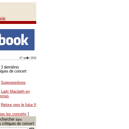
aide
07 ao�t 2026
Surexpositions
Lady Macbeth en
ammes
Retour vers le futur II
ous les concerts
]