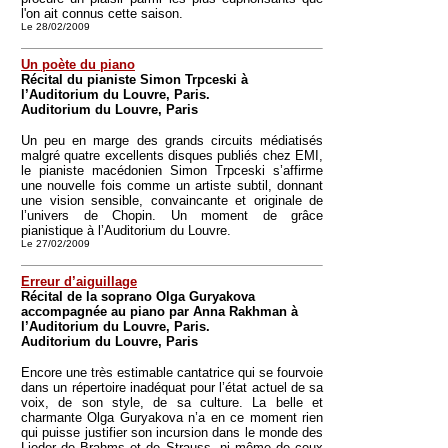
l'on ait connus cette saison.
Le 28/02/2009
Un poète du piano
Récital du pianiste Simon Trpceski à
l’Auditorium du Louvre, Paris.
Auditorium du Louvre, Paris
Un peu en marge des grands circuits médiatisés
malgré quatre excellents disques publiés chez EMI,
le pianiste macédonien Simon Trpceski s’affirme
une nouvelle fois comme un artiste subtil, donnant
une vision sensible, convaincante et originale de
l’univers de Chopin. Un moment de grâce
pianistique à l’Auditorium du Louvre.
Le 27/02/2009
Erreur d’aiguillage
Récital de la soprano Olga Guryakova
accompagnée au piano par Anna Rakhman à
l’Auditorium du Louvre, Paris.
Auditorium du Louvre, Paris
Encore une très estimable cantatrice qui se fourvoie
dans un répertoire inadéquat pour l’état actuel de sa
voix, de son style, de sa culture. La belle et
charmante Olga Guryakova n’a en ce moment rien
qui puisse justifier son incursion dans le monde des
Lieder de Brahms et de Strauss, ni même de ceux