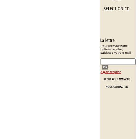
Pour recevoir notre
bulletin régulier,
saisissez votre e-mail :
d�sinscription