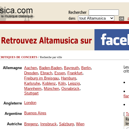
CRITIQUES DE CONCERTS
/ Recherche par ville
,
,
,
,
Allemagne
Aachen
Baden-Baden
Bayreuth
Berlin
,
,
,
,
Dresden
Ebrach
Essen
Frankfurt
,
,
Freiburg im Breisgau
Hamburg
,
,
,
,
Karlsruhe
Koblenz
Köln
Leipzig
,
,
,
Mannheim
München
Osnabrück
Stuttgart
fl
London
Angleterre
Buenos Aires
Argentine
[
T
,
,
,
Autriche
Bregenz
Innsbruck
Salzburg
Wien