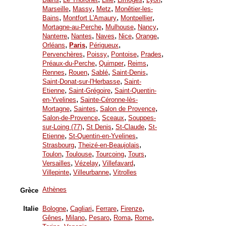
,
,
,
Marseille
Massy
Metz
Monêtier-les-
,
,
,
Bains
Montfort L'Amaury
Montpellier
,
,
,
Mortagne-au-Perche
Mulhouse
Nancy
,
,
,
,
,
Nanterre
Nantes
Naves
Nice
Orange
,
,
,
Orléans
Paris
Périgueux
,
,
,
,
Pervenchères
Poissy
Pontoise
Prades
,
,
,
Préaux-du-Perche
Quimper
Reims
,
,
,
,
Rennes
Rouen
Sablé
Saint-Denis
,
Saint-Donat-sur-l'Herbasse
Saint-
,
,
Etienne
Saint-Grégoire
Saint-Quentin-
,
en-Yvelines
Sainte-Céronne-lès-
,
,
,
Mortagne
Saintes
Salon de Provence
,
,
Salon-de-Provence
Sceaux
Souppes-
,
,
,
sur-Loing (77)
St Denis
St-Claude
St-
,
,
Etienne
St-Quentin-en-Yvelines
,
,
Strasbourg
Theizé-en-Beaujolais
,
,
,
,
Toulon
Toulouse
Tourcoing
Tours
,
,
,
Versailles
Vézelay
Villefavard
,
,
Villepinte
Villeurbanne
Vitrolles
Athènes
Grèce
,
,
,
,
Italie
Bologne
Cagliari
Ferrare
Firenze
,
,
,
,
,
Gênes
Milano
Pesaro
Roma
Rome