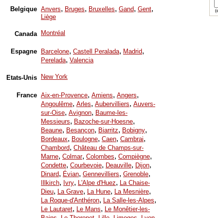
,
,
,
,
,
Belgique
Anvers
Bruges
Bruxelles
Gand
Gent
(e
Liège
Montréal
Canada
,
,
,
Espagne
Barcelone
Castell Peralada
Madrid
,
Perelada
Valencia
New York
Etats-Unis
,
,
,
France
Aix-en-Provence
Amiens
Angers
,
,
,
Angoulême
Arles
Aubervilliers
Auvers-
,
,
sur-Oise
Avignon
Baume-les-
,
,
Messieurs
Bazoche-sur-Hoesne
,
,
,
,
Beaune
Besançon
Biarritz
Bobigny
,
,
,
,
Bordeaux
Boulogne
Caen
Cambrai
,
Chambord
Château de Champs-sur-
,
,
,
,
Marne
Colmar
Colombes
Compiègne
,
,
,
,
Condette
Courbevoie
Deauville
Dijon
,
,
,
,
Dinard
Évian
Gennevilliers
Grenoble
,
,
,
Illkirch
Ivry
L'Alpe d'Huez
La Chaise-
,
,
,
,
Dieu
La Grave
La Hune
La Mesnière
,
,
La Roque-d'Anthéron
La Salle-les-Alpes
,
,
Le Lautaret
Le Mans
Le Monêtier-les-
,
,
,
,
,
Bains
Le Thoronet
Lille
Limoges
Lyon