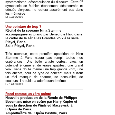
e
systématisme, désarticulation du discours. Cette 9
symphonie de Mahler, étonnement désincarnée et
dénuée d'enjeux, ne restera assurément pas dans
les mémoires.
Le 19/02/2009
Une pointure de trop ?
Récital de la soprano Nina Stemme
accompagnée au piano par Bénédicte Haid dans
le cadre de la série les Grandes Voix à la salle
Pleyel, Paris.
Salle Pleyel, Paris
Très attendue, cette première apparition de Nina
Stemme à Paris n’aura pas rempli toutes nos
espérances. Une belle artiste certes, avec un
potentiel énorme et de vraies qualités, une grand
voix, sans doute même une trop grande voix, une
fois encore, pour ce type de concert, mais surtout
un réel manque de charme, se sensualité, de
couleurs. La public a adoré quand même.
Le 17/02/2009
Rond comme un zéro pointé
Nouvelle production de la Ronde de Philippe
Boesmans mise en scène par Harry Kupfer et
sous la direction de Winfried Maczewski à
l’Opéra de Paris.
Amphithéâtre de l'Opéra Bastille, Paris