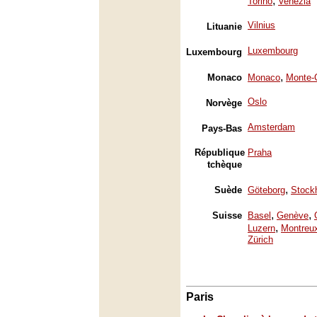
,
Torino
Venezia
Vilnius
Lituanie
Luxembourg
Luxembourg
,
Monaco
Monaco
Monte-
Oslo
Norvège
Amsterdam
Pays-Bas
République
Praha
tchèque
,
Suède
Göteborg
Stock
,
,
Suisse
Basel
Genève
,
Luzern
Montreu
Zürich
Paris