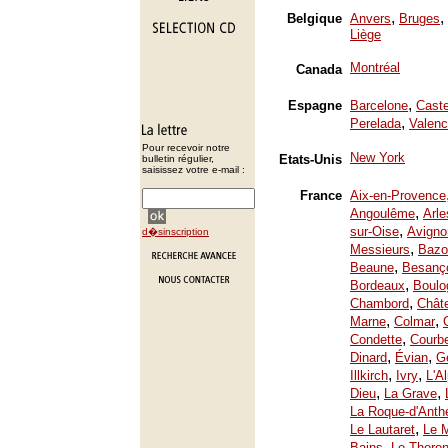
,
,
Belgique
Anvers
Bruges
Liège
Montréal
Canada
,
Espagne
Barcelone
Caste
,
Perelada
Valenc
Pour recevoir notre
New York
Etats-Unis
bulletin régulier,
saisissez votre e-mail :
France
Aix-en-Provence
,
Angoulême
Arle
,
sur-Oise
Avigno
d�sinscription
,
Messieurs
Bazo
,
Beaune
Besanç
,
Bordeaux
Boulo
,
Chambord
Chât
,
,
Marne
Colmar
,
Condette
Courb
,
,
Dinard
Évian
Ge
,
,
Illkirch
Ivry
L'A
,
,
Dieu
La Grave
La Roque-d'Anth
,
Le Lautaret
Le 
,
Bains
Le Thoron