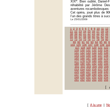
e
XIX
. Bien oublié, Daniel-
réhabilité par Jérôme Des
aventures rocambolesques d
Cet opéra, joué plus de 900
l’un des grands titres à su
Le 25/01/2009
1
2
3
4
5
6
7
8
9
10
11
12
21
22
23
24
25
26
27
28
29
38
39
40
41
42
43
44
45
46
55
56
57
58
59
60
61
62
63
72
73
74
75
76
77
78
79
80
89
90
91
92
93
94
95
96
9
104
105
106
107
108
109
110
117
118
119
120
121
122
129
130
131
132
133
134
141
142
143
144
145
146
153
154
155
156
157
158
165
166
167
168
169
170
177
178
179
180
181
182
189
190
191
192
193
194
201
202
203
204
205
206
213
214
215
216
217
218
225
226
227
228
229
230
237
238
239
240
241
242
249
250
251
252
253
254
261
262
263
264
265
266
[
[
A la une
|
No