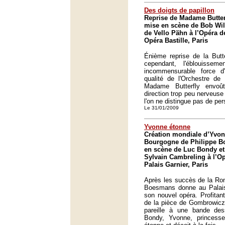
Des doigts de papillon
Reprise de Madame Butter
mise en scène de Bob Wils
de Vello Pähn à l’Opéra d
Opéra Bastille, Paris
Énième reprise de la Butt
cependant, l'éblouisse
incommensurable force d
qualité de l'Orchestre de 
Madame Butterfly envoû
direction trop peu nerveuse
l'on ne distingue pas de per
Le 31/01/2009
Yvonne étonne
Création mondiale d’Yvon
Bourgogne de Philippe B
en scène de Luc Bondy et 
Sylvain Cambreling à l’Op
Palais Garnier, Paris
Après les succès de la Ron
Boesmans donne au Palais 
son nouvel opéra. Profitan
de la pièce de Gombrowicz
pareille à une bande des
Bondy, Yvonne, princesse