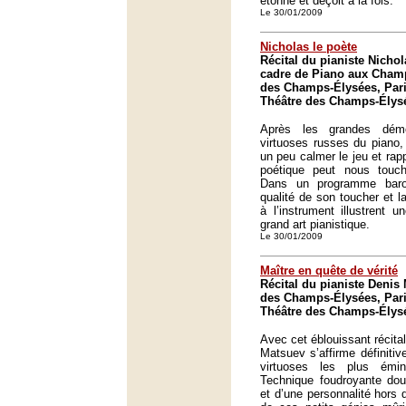
étonne et déçoit à la fois.
Le 30/01/2009
Nicholas le poète
Récital du pianiste Nicho
cadre de Piano aux Champ
des Champs-Élysées, Pari
Théâtre des Champs-Élysé
Après les grandes démo
virtuoses russes du piano,
un peu calmer le jeu et rap
poétique peut nous touch
Dans un programme baro
qualité de son toucher et la
à l’instrument illustrent u
grand art pianistique.
Le 30/01/2009
Maître en quête de vérité
Récital du pianiste Denis
des Champs-Élysées, Pari
Théâtre des Champs-Élysé
Avec cet éblouissant récital
Matsuev s’affirme définiti
virtuoses les plus émi
Technique foudroyante dou
et d’une personnalité hors