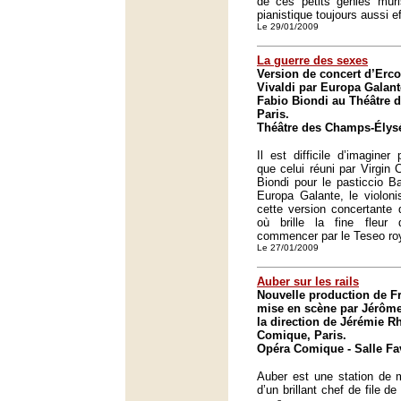
de ces petits génies mûr
pianistique toujours aussi e
Le 29/01/2009
La guerre des sexes
Version de concert d’Erc
Vivaldi par Europa Galant
Fabio Biondi au Théâtre 
Paris.
Théâtre des Champs-Élysé
Il est difficile d’imaginer
que celui réuni par Virgin 
Biondi pour le pasticcio B
Europa Galante, le violonis
cette version concertante 
où brille la fine fleur
commencer par le Teseo ro
Le 27/01/2009
Auber sur les rails
Nouvelle production de F
mise en scène par Jérôm
la direction de Jérémie R
Comique, Paris.
Opéra Comique - Salle Fav
Auber est une station de m
d’un brillant chef de file d