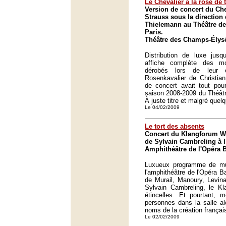
Le Chevalier à la rose de 
Version de concert du Che
Strauss sous la direction 
Thielemann au Théâtre d
Paris.
Théâtre des Champs-Élysé
Distribution de luxe jusqu
affiche complète des mo
dérobés lors de leur e
Rosenkavalier de Christia
de concert avait tout pou
saison 2008-2009 du Théât
À juste titre et malgré que
Le 04/02/2009
Le tort des absents
Concert du Klangforum Wi
de Sylvain Cambreling à l
Amphithéâtre de l'Opéra Ba
Luxueux programme de mu
l'amphithéâtre de l'Opéra B
de Murail, Manoury, Levina
Sylvain Cambreling, le Kl
étincelles. Et pourtant, 
personnes dans la salle al
noms de la création français
Le 02/02/2009