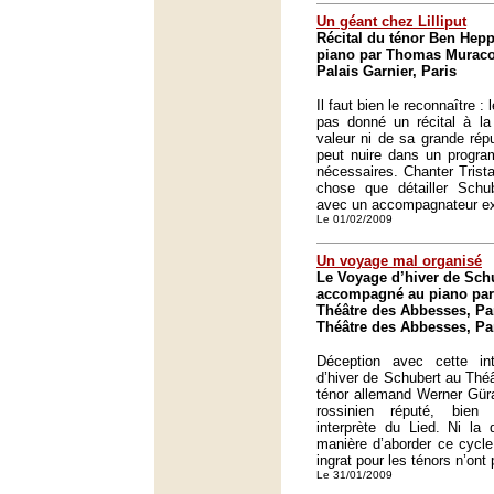
Un géant chez Lilliput
Récital du ténor Ben He
piano par Thomas Muraco 
Palais Garnier, Paris
Il faut bien le reconnaître 
pas donné un récital à la
valeur ni de sa grande rép
peut nuire dans un progra
nécessaires. Chanter Trista
chose que détailler Sch
avec un accompagnateur ex
Le 01/02/2009
Un voyage mal organisé
Le Voyage d’hiver de Sch
accompagné au piano par
Théâtre des Abbesses, Par
Théâtre des Abbesses, Pa
Déception avec cette in
d’hiver de Schubert au Thé
ténor allemand Werner Güra
rossinien réputé, bie
interprète du Lied. Ni la 
manière d’aborder ce cycle
ingrat pour les ténors n’ont
Le 31/01/2009