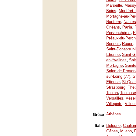
,
Marseille
Mass
,
Bains
Montfort 
Mortagne-au-Per
,
Nanterre
Nantes
,
,
Orléans
Paris
,
Pervenchères
P
Préaux-du-Perch
,
,
Rennes
Rouen
Saint-Donat-sur-
,
Etienne
Saint-G
,
en-Yvelines
Sai
,
Mortagne
Saint
Salon-de-Proven
,
sur-Loing (77)
S
,
Etienne
St-Quen
,
Strasbourg
Thei
,
Toulon
Toulouse
,
Versailles
Vézel
,
Villepinte
Villeu
Athènes
Grèce
,
Italie
Bologne
Cagliari
,
,
Gênes
Milano