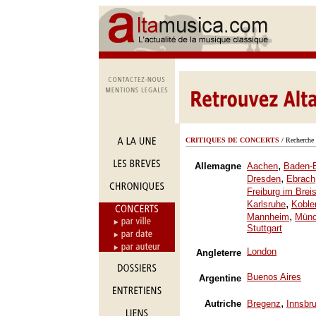
CRITIQUES DE CONCERTS
/ Recherche 
,
Allemagne
Aachen
Baden-
,
Dresden
Ebrach
Freiburg im Brei
,
Karlsruhe
Koble
,
Mannheim
Mün
Stuttgart
London
Angleterre
Buenos Aires
Argentine
,
Autriche
Bregenz
Innsbr