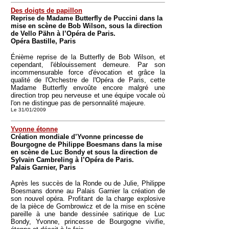
Des doigts de papillon
Reprise de Madame Butterfly de Puccini dans la
mise en scène de Bob Wilson, sous la direction
de Vello Pähn à l’Opéra de Paris.
Opéra Bastille, Paris
Énième reprise de la Butterfly de Bob Wilson, et
cependant, l'éblouissement demeure. Par son
incommensurable force d'évocation et grâce la
qualité de l'Orchestre de l'Opéra de Paris, cette
Madame Butterfly envoûte encore malgré une
direction trop peu nerveuse et une équipe vocale où
l'on ne distingue pas de personnalité majeure.
Le 31/01/2009
Yvonne étonne
Création mondiale d’Yvonne princesse de
Bourgogne de Philippe Boesmans dans la mise
en scène de Luc Bondy et sous la direction de
Sylvain Cambreling à l’Opéra de Paris.
Palais Garnier, Paris
Après les succès de la Ronde ou de Julie, Philippe
Boesmans donne au Palais Garnier la création de
son nouvel opéra. Profitant de la charge explosive
de la pièce de Gombrowicz et de la mise en scène
pareille à une bande dessinée satirique de Luc
Bondy, Yvonne, princesse de Bourgogne vivifie,