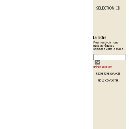
Pour recevoir notre
bulletin régulier,
saisissez votre e-mail :
d�sinscription