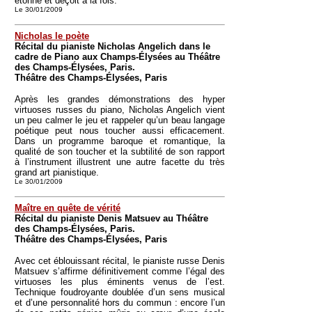
étonne et déçoit à la fois.
Le 30/01/2009
Nicholas le poète
Récital du pianiste Nicholas Angelich dans le
cadre de Piano aux Champs-Élysées au Théâtre
des Champs-Élysées, Paris.
Théâtre des Champs-Élysées, Paris
Après les grandes démonstrations des hyper
virtuoses russes du piano, Nicholas Angelich vient
un peu calmer le jeu et rappeler qu’un beau langage
poétique peut nous toucher aussi efficacement.
Dans un programme baroque et romantique, la
qualité de son toucher et la subtilité de son rapport
à l’instrument illustrent une autre facette du très
grand art pianistique.
Le 30/01/2009
Maître en quête de vérité
Récital du pianiste Denis Matsuev au Théâtre
des Champs-Élysées, Paris.
Théâtre des Champs-Élysées, Paris
Avec cet éblouissant récital, le pianiste russe Denis
Matsuev s’affirme définitivement comme l’égal des
virtuoses les plus éminents venus de l’est.
Technique foudroyante doublée d’un sens musical
et d’une personnalité hors du commun : encore l’un