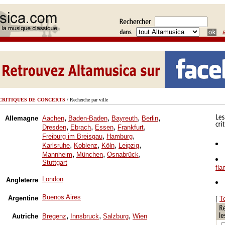
CRITIQUES DE CONCERTS
/ Recherche par ville
,
,
,
,
Allemagne
Aachen
Baden-Baden
Bayreuth
Berlin
,
,
,
,
Dresden
Ebrach
Essen
Frankfurt
,
,
Freiburg im Breisgau
Hamburg
,
,
,
,
Karlsruhe
Koblenz
Köln
Leipzig
,
,
,
Mannheim
München
Osnabrück
Stuttgart
fl
London
Angleterre
Buenos Aires
Argentine
[
T
,
,
,
Autriche
Bregenz
Innsbruck
Salzburg
Wien