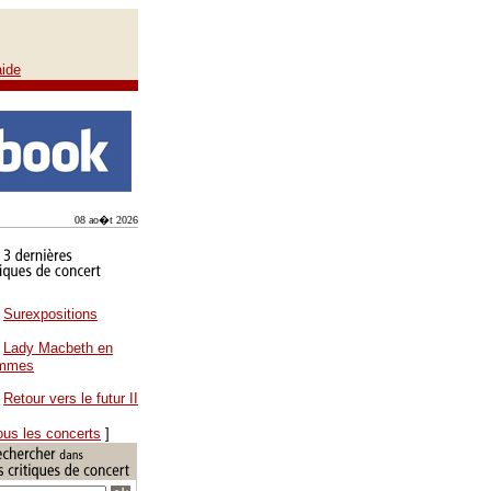
aide
08 ao�t 2026
Surexpositions
Lady Macbeth en
ammes
Retour vers le futur II
ous les concerts
]