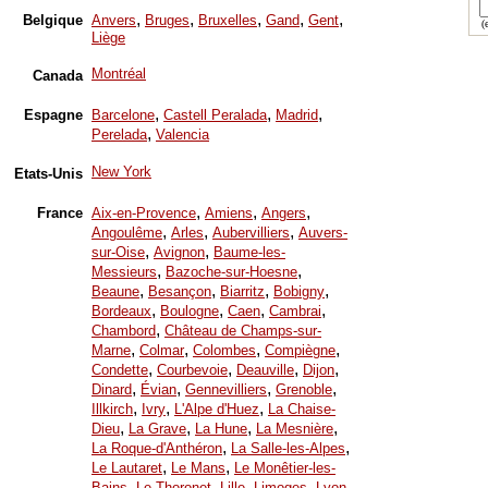
,
,
,
,
,
Belgique
Anvers
Bruges
Bruxelles
Gand
Gent
(e
Liège
Montréal
Canada
,
,
,
Espagne
Barcelone
Castell Peralada
Madrid
,
Perelada
Valencia
New York
Etats-Unis
,
,
,
France
Aix-en-Provence
Amiens
Angers
,
,
,
Angoulême
Arles
Aubervilliers
Auvers-
,
,
sur-Oise
Avignon
Baume-les-
,
,
Messieurs
Bazoche-sur-Hoesne
,
,
,
,
Beaune
Besançon
Biarritz
Bobigny
,
,
,
,
Bordeaux
Boulogne
Caen
Cambrai
,
Chambord
Château de Champs-sur-
,
,
,
,
Marne
Colmar
Colombes
Compiègne
,
,
,
,
Condette
Courbevoie
Deauville
Dijon
,
,
,
,
Dinard
Évian
Gennevilliers
Grenoble
,
,
,
Illkirch
Ivry
L'Alpe d'Huez
La Chaise-
,
,
,
,
Dieu
La Grave
La Hune
La Mesnière
,
,
La Roque-d'Anthéron
La Salle-les-Alpes
,
,
Le Lautaret
Le Mans
Le Monêtier-les-
,
,
,
,
,
Bains
Le Thoronet
Lille
Limoges
Lyon