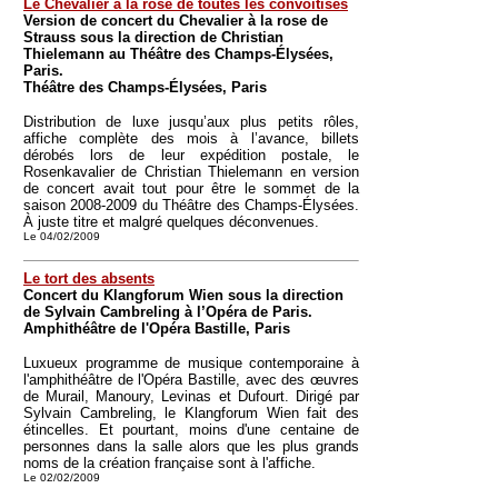
Le Chevalier à la rose de toutes les convoitises
Version de concert du Chevalier à la rose de
Strauss sous la direction de Christian
Thielemann au Théâtre des Champs-Élysées,
Paris.
Théâtre des Champs-Élysées, Paris
Distribution de luxe jusqu’aux plus petits rôles,
affiche complète des mois à l’avance, billets
dérobés lors de leur expédition postale, le
Rosenkavalier de Christian Thielemann en version
de concert avait tout pour être le sommet de la
saison 2008-2009 du Théâtre des Champs-Élysées.
À juste titre et malgré quelques déconvenues.
Le 04/02/2009
Le tort des absents
Concert du Klangforum Wien sous la direction
de Sylvain Cambreling à l’Opéra de Paris.
Amphithéâtre de l'Opéra Bastille, Paris
Luxueux programme de musique contemporaine à
l'amphithéâtre de l'Opéra Bastille, avec des œuvres
de Murail, Manoury, Levinas et Dufourt. Dirigé par
Sylvain Cambreling, le Klangforum Wien fait des
étincelles. Et pourtant, moins d'une centaine de
personnes dans la salle alors que les plus grands
noms de la création française sont à l'affiche.
Le 02/02/2009