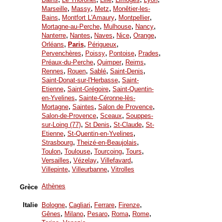
,
,
,
Marseille
Massy
Metz
Monêtier-les-
,
,
,
Bains
Montfort L'Amaury
Montpellier
,
,
,
Mortagne-au-Perche
Mulhouse
Nancy
,
,
,
,
,
Nanterre
Nantes
Naves
Nice
Orange
,
,
,
Orléans
Paris
Périgueux
,
,
,
,
Pervenchères
Poissy
Pontoise
Prades
,
,
,
Préaux-du-Perche
Quimper
Reims
,
,
,
,
Rennes
Rouen
Sablé
Saint-Denis
,
Saint-Donat-sur-l'Herbasse
Saint-
,
,
Etienne
Saint-Grégoire
Saint-Quentin-
,
en-Yvelines
Sainte-Céronne-lès-
,
,
,
Mortagne
Saintes
Salon de Provence
,
,
Salon-de-Provence
Sceaux
Souppes-
,
,
,
sur-Loing (77)
St Denis
St-Claude
St-
,
,
Etienne
St-Quentin-en-Yvelines
,
,
Strasbourg
Theizé-en-Beaujolais
,
,
,
,
Toulon
Toulouse
Tourcoing
Tours
,
,
,
Versailles
Vézelay
Villefavard
,
,
Villepinte
Villeurbanne
Vitrolles
Athènes
Grèce
,
,
,
,
Italie
Bologne
Cagliari
Ferrare
Firenze
,
,
,
,
,
Gênes
Milano
Pesaro
Roma
Rome