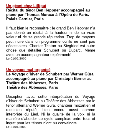
Un géant chez Lilliput
Récital du ténor Ben Heppner accompagné au
piano par Thomas Muraco à l’Opéra de Paris.
Palais Garnier, Paris
Il faut bien le reconnaître : le grand Ben Heppner n’a
pas donné un récital à la hauteur ni de sa vraie
valeur ni de sa grande réputation. Trop de moyens
peut nuire dans un programme où ils ne sont pas
nécessaires. Chanter Tristan ou Siegfried est autre
chose que détailler Schubert ou Duparc. Même
avec un accompagnateur expérimenté.
Le 01/02/2009
Un voyage mal organisé
Le Voyage d’hiver de Schubert par Werner Güra
accompagné au piano par Christoph Berner au
Théâtre des Abbesses, Paris.
Théâtre des Abbesses, Paris
Déception avec cette interprétation du Voyage
d’hiver de Schubert au Théâtre des Abbesses par le
ténor allemand Werner Güra, chanteur mozartien et
rossinien réputé, bien connu aussi comme
interprète du Lied. Ni la qualité de la voix ni la
manière d’aborder ce cycle complexe entre tous et
ingrat pour les ténors n’ont pu convaincre.
Le 31/01/2009