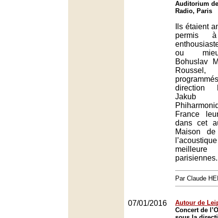
Auditorium de
Radio, Paris
Ils étaient a
permis 
enthousias
ou mieu
Bohuslav Ma
Roussel, 
programm
direction
Jakub 
Phiharmon
France le
dans cet a
Maison de
l’acoustiqu
meilleur
parisiennes.
Par Claude H
07/01/2016
Autour de Lei
Concert de l’O
sous la direct