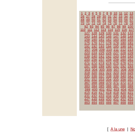
1
2
3
4
5
6
7
8
9
10
11
12
13
26
27
28
29
30
31
32
33
34
35
48
49
50
51
52
53
54
55
56
57
70
71
72
73
74
75
76
77
78
79
92
93
94
95
96
97
98
99
100
110
111
112
113
114
115
116
117
127
128
129
130
131
132
133
143
144
145
146
147
148
149
159
160
161
162
163
164
165
175
176
177
178
179
180
181
191
192
193
194
195
196
197
207
208
209
210
211
212
213
223
224
225
226
227
228
229
239
240
241
242
243
244
245
255
256
257
258
259
260
261
271
272
273
274
275
276
277
287
288
289
290
291
292
293
303
304
305
306
307
308
309
319
320
321
322
323
324
325
335
336
337
338
339
340
341
351
352
353
354
355
356
357
367
368
369
370
371
372
373
383
384
385
386
387
388
389
399
400
401
402
403
404
405
415
416
417
418
419
420
421
431
432
433
434
435
436
437
447
448
449
450
451
452
453
463
464
465
466
467
468
469
[
A la une
|
No