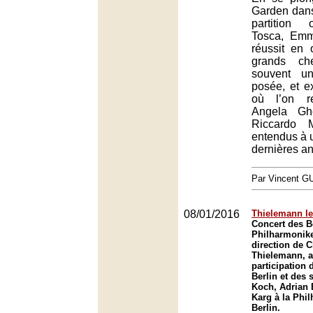
Garden dans
partition 
Tosca, Emm
réussit en 
grands che
souvent u
posée, et e
où l’on r
Angela Gh
Riccardo 
entendus à u
dernières a
Par Vincent G
08/01/2016
Thielemann le
Concert des B
Philharmonike
direction de C
Thielemann, a
participation
Berlin et des 
Koch, Adrian 
Karg à la Phi
Berlin.