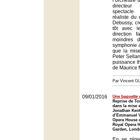
l’orchestre 
directeu
spectacle
réaliste du
Debussy, cr
tôt avec l
direction fa
moindres d
symphonie a
que la mis
Peter Sellar
puissance th
de Maurice 
Par Vincent G
09/01/2016
Une baguette 
Reprise de To
dans la mise 
Jonathan Kent,
d’Emmanuel V
Opera House 
Royal Opera 
Garden, Lond
En se plon