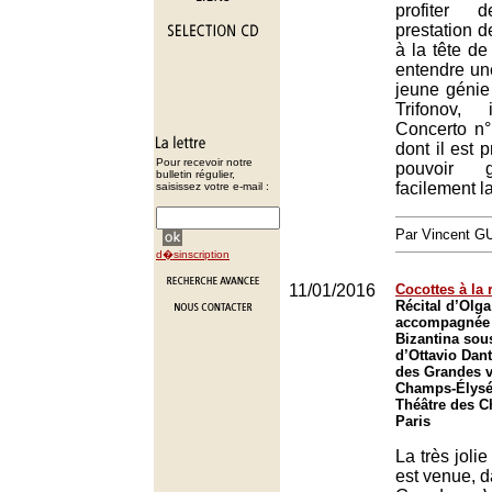
profiter
prestation 
à la tête d
entendre une
jeune génie
Trifonov,
Concerto n°
dont il est 
Pour recevoir notre
pouvoir g
bulletin régulier,
facilement la
saisissez votre e-mail :
Par Vincent G
d�sinscription
11/01/2016
Cocottes à la 
Récital d’Olga
accompagnée 
Bizantina sous
d’Ottavio Dant
des Grandes v
Champs-Élysée
Théâtre des 
Paris
La très joli
est venue, d