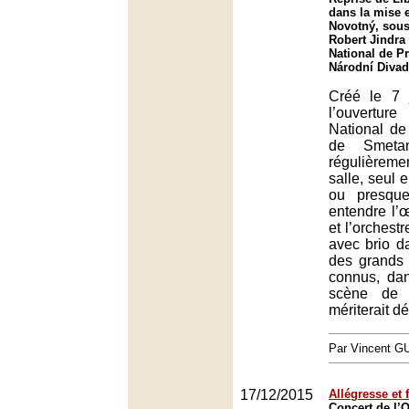
dans la mise 
Novotný, sous 
Robert Jindra
National de P
Národní Divad
Créé le 7 
l’ouvertu
National de
de Smetan
régulièrem
salle, seul 
ou presqu
entendre l’
et l’orchestr
avec brio da
des grands 
connus, da
scène de 
mériterait d
Par Vincent G
17/12/2015
Allégresse et 
Concert de l’O