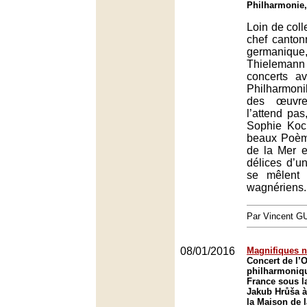
Philharmonie,
Loin de coll
chef canton
germaniqu
Thieleman
concerts av
Philharmoni
des œuvr
l’attend pas
Sophie Koc
beaux Poèm
de la Mer e
délices d’un
se mêlent
wagnériens.
Par Vincent G
08/01/2016
Magnifiques 
Concert de l’
philharmoniq
France sous la
Jakub Hrůša à
la Maison de l