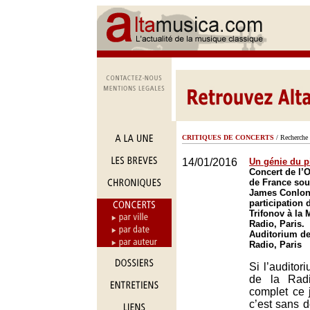
CRITIQUES DE CONCERTS
/ Recherche 
14/01/2016
Un génie du p
Concert de l’O
de France sous
James Conlon,
participation 
Trifonov à la 
Radio, Paris.
Auditorium de
Radio, Paris
Si l’auditor
de la Rad
complet ce j
c’est sans 