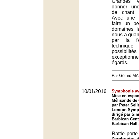
Grandes 
donner une
de chant o
Avec une 
faire un p
domaines, l
nous a qua
par la fa
techniqu
possibili
exceptionn
égards.
Par Gérard M
10/01/2016
Symphonie av
Mise en espac
Mélisande de
par Peter Sell
London Symph
dirigé par Sim
Barbican Cent
Barbican Hall
Rattle port