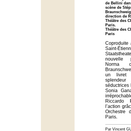
de Bellini da
scène de Sté
Braunschweig 
direction de R
Théâtre des 
Paris.
Théâtre des 
Paris
Coproduite 
Saint-Ét
Staatstheat
nouvelle 
Norma d
Braunschweig
un livret
splendeur
séductrices 
Sonia Gana
irréprochable
Riccardo F
l’action grâ
Orchestre
Paris.
Par Vincent G