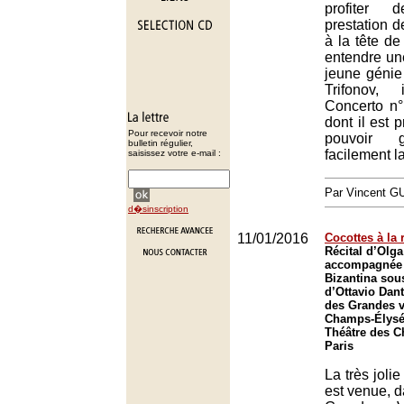
profiter
prestation 
à la tête d
entendre une
jeune génie
Trifonov,
Concerto n°
dont il est 
Pour recevoir notre
pouvoir g
bulletin régulier,
facilement la
saisissez votre e-mail :
Par Vincent G
d�sinscription
11/01/2016
Cocottes à la 
Récital d’Olga
accompagnée 
Bizantina sous
d’Ottavio Dant
des Grandes v
Champs-Élysée
Théâtre des 
Paris
La très joli
est venue, d