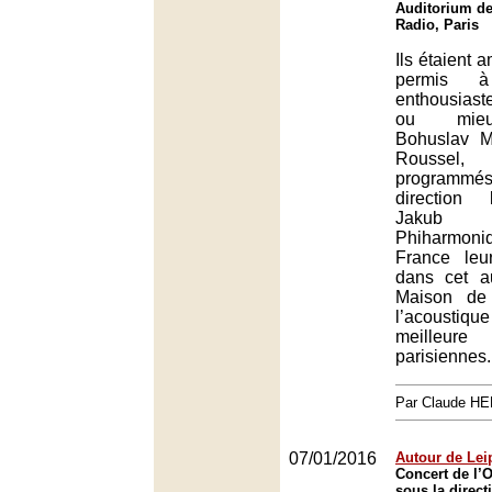
Auditorium de
Radio, Paris
Ils étaient a
permis 
enthousias
ou mieu
Bohuslav Ma
Roussel, 
programm
direction
Jakub 
Phiharmon
France le
dans cet a
Maison de
l’acoustiqu
meilleur
parisiennes.
Par Claude H
07/01/2016
Autour de Lei
Concert de l’O
sous la direct