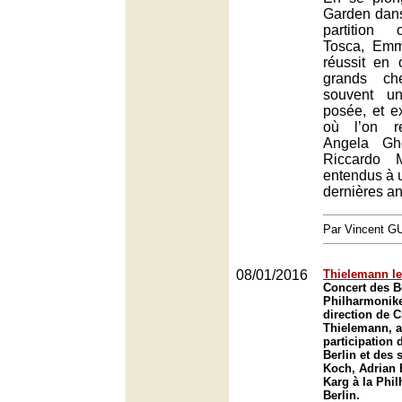
Garden dans
partition 
Tosca, Emm
réussit en 
grands che
souvent u
posée, et e
où l’on r
Angela Gh
Riccardo 
entendus à u
dernières a
Par Vincent G
08/01/2016
Thielemann le
Concert des B
Philharmonike
direction de C
Thielemann, a
participation
Berlin et des 
Koch, Adrian 
Karg à la Phi
Berlin.