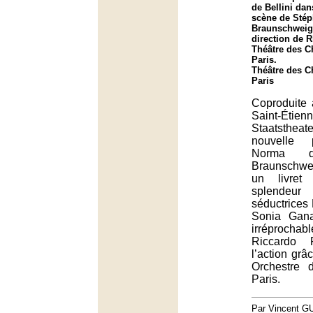
de Bellini da
scène de Sté
Braunschweig 
direction de R
Théâtre des 
Paris.
Théâtre des 
Paris
Coproduite 
Saint-Ét
Staatstheat
nouvelle 
Norma d
Braunschweig
un livret
splendeur
séductrices 
Sonia Gana
irréprochable
Riccardo F
l’action grâ
Orchestre
Paris.
Par Vincent G