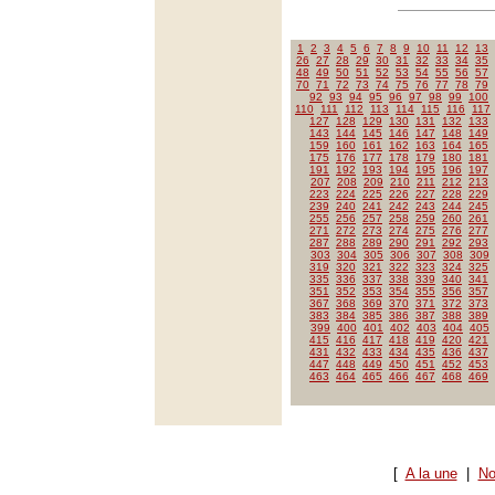
1
2
3
4
5
6
7
8
9
10
11
12
13
26
27
28
29
30
31
32
33
34
35
48
49
50
51
52
53
54
55
56
57
70
71
72
73
74
75
76
77
78
79
92
93
94
95
96
97
98
99
100
110
111
112
113
114
115
116
117
127
128
129
130
131
132
133
143
144
145
146
147
148
149
159
160
161
162
163
164
165
175
176
177
178
179
180
181
191
192
193
194
195
196
197
207
208
209
210
211
212
213
223
224
225
226
227
228
229
239
240
241
242
243
244
245
255
256
257
258
259
260
261
271
272
273
274
275
276
277
287
288
289
290
291
292
293
303
304
305
306
307
308
309
319
320
321
322
323
324
325
335
336
337
338
339
340
341
351
352
353
354
355
356
357
367
368
369
370
371
372
373
383
384
385
386
387
388
389
399
400
401
402
403
404
405
415
416
417
418
419
420
421
431
432
433
434
435
436
437
447
448
449
450
451
452
453
463
464
465
466
467
468
469
[
A la une
|
No