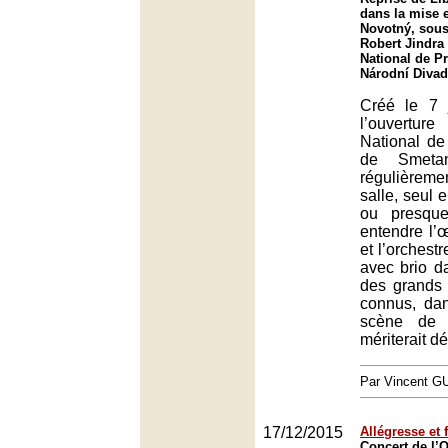
dans la mise 
Novotný, sous 
Robert Jindra
National de P
Národní Divad
Créé le 7 
l’ouvertu
National de
de Smetan
régulièrem
salle, seul 
ou presqu
entendre l’
et l’orchestr
avec brio da
des grands 
connus, da
scène de 
mériterait d
Par Vincent G
17/12/2015
Allégresse et 
Concert de l’O