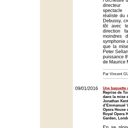
l’orchestre 
directeu
spectacle
réaliste du
Debussy, cr
tôt avec l
direction fa
moindres d
symphonie a
que la mis
Peter Sellar
puissance th
de Maurice 
Par Vincent G
09/01/2016
Une baguette 
Reprise de To
dans la mise 
Jonathan Kent,
d’Emmanuel V
Opera House 
Royal Opera 
Garden, Lond
En se plon