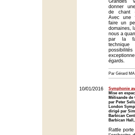
Grandes 
donner une
de chant o
Avec une 
faire un p
domaines, l
nous a qua
par la fa
techniqu
possibili
exceptionn
égards.
Par Gérard M
10/01/2016
Symphonie av
Mise en espac
Mélisande de
par Peter Sell
London Symph
dirigé par Sim
Barbican Cent
Barbican Hall
Rattle port