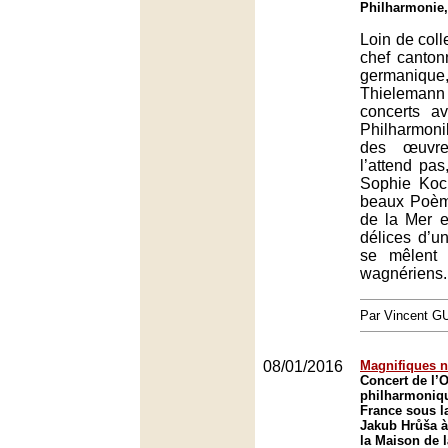
Philharmonie,
Loin de coll
chef canton
germaniqu
Thieleman
concerts av
Philharmoni
des œuvr
l’attend pas
Sophie Koc
beaux Poèm
de la Mer e
délices d’un
se mêlent
wagnériens.
Par Vincent G
08/01/2016
Magnifiques 
Concert de l’
philharmoniq
France sous la
Jakub Hrůša à
la Maison de l