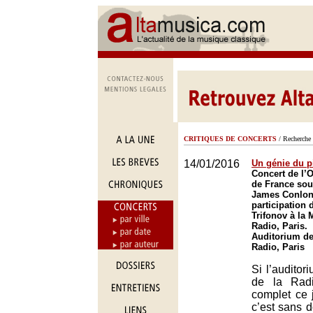
CRITIQUES DE CONCERTS
/ Recherche 
14/01/2016
Un génie du p
Concert de l’O
de France sous
James Conlon,
participation 
Trifonov à la 
Radio, Paris.
Auditorium de
Radio, Paris
Si l’auditor
de la Rad
complet ce j
c’est sans 