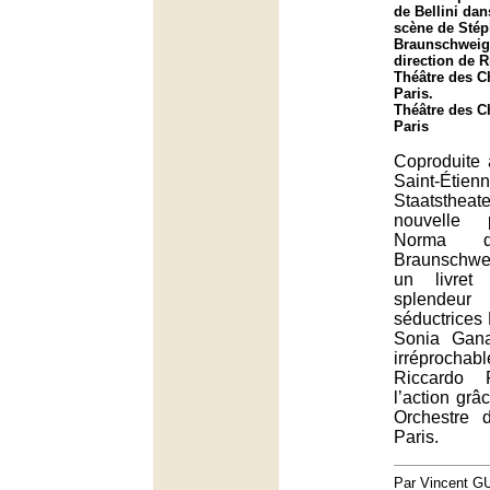
de Bellini da
scène de Sté
Braunschweig 
direction de R
Théâtre des 
Paris.
Théâtre des 
Paris
Coproduite 
Saint-Ét
Staatstheat
nouvelle 
Norma d
Braunschweig
un livret
splendeur
séductrices 
Sonia Gana
irréprochable
Riccardo F
l’action grâ
Orchestre
Paris.
Par Vincent G