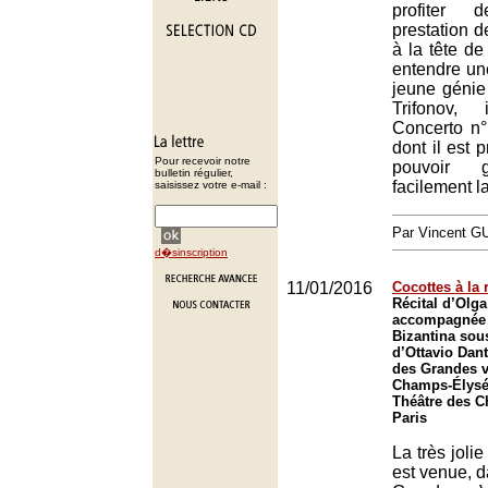
profiter
prestation 
à la tête d
entendre une
jeune génie
Trifonov,
Concerto n°
dont il est 
Pour recevoir notre
pouvoir g
bulletin régulier,
facilement la
saisissez votre e-mail :
Par Vincent G
d�sinscription
11/01/2016
Cocottes à la 
Récital d’Olga
accompagnée 
Bizantina sous
d’Ottavio Dant
des Grandes v
Champs-Élysée
Théâtre des 
Paris
La très joli
est venue, d