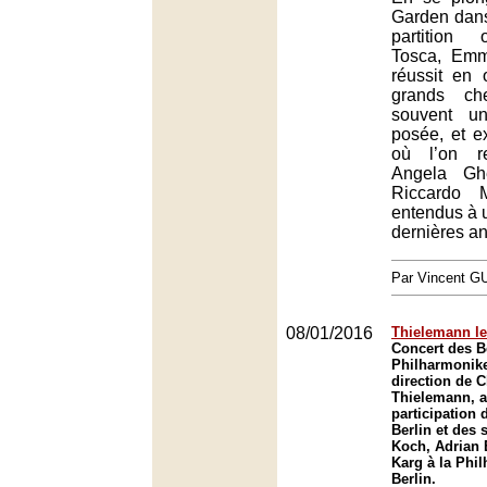
Garden dans
partition 
Tosca, Emm
réussit en 
grands che
souvent u
posée, et e
où l’on r
Angela Gh
Riccardo 
entendus à u
dernières a
Par Vincent G
08/01/2016
Thielemann le
Concert des B
Philharmonike
direction de C
Thielemann, a
participation
Berlin et des 
Koch, Adrian 
Karg à la Phi
Berlin.