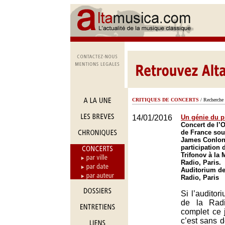
CRITIQUES DE CONCERTS
/ Recherche 
14/01/2016
Un génie du p
Concert de l’O
de France sous
James Conlon,
participation 
Trifonov à la 
Radio, Paris.
Auditorium de
Radio, Paris
Si l’auditor
de la Rad
complet ce j
c’est sans 