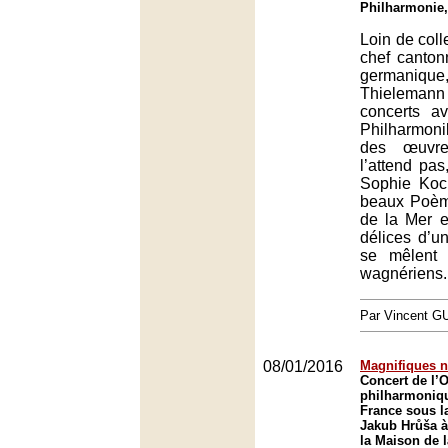
Philharmonie,
Loin de coll
chef canton
germaniqu
Thieleman
concerts av
Philharmoni
des œuvr
l’attend pas
Sophie Koc
beaux Poèm
de la Mer e
délices d’un
se mêlent
wagnériens.
Par Vincent G
08/01/2016
Magnifiques 
Concert de l’
philharmoniq
France sous la
Jakub Hrůša à
la Maison de l