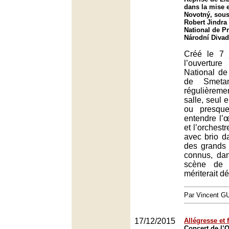
dans la mise 
Novotný, sous 
Robert Jindra
National de P
Národní Divad
Créé le 7 
l’ouvertu
National de
de Smetan
régulièrem
salle, seul 
ou presqu
entendre l’
et l’orchestr
avec brio da
des grands 
connus, da
scène de 
mériterait d
Par Vincent G
17/12/2015
Allégresse et 
Concert de l’O