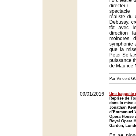
l’orchestre 
directeu
spectacle
réaliste du
Debussy, cr
tôt avec l
direction fa
moindres d
symphonie a
que la mis
Peter Sellar
puissance th
de Maurice 
Par Vincent G
09/01/2016
Une baguette 
Reprise de To
dans la mise 
Jonathan Kent,
d’Emmanuel V
Opera House 
Royal Opera 
Garden, Lond
En se plon