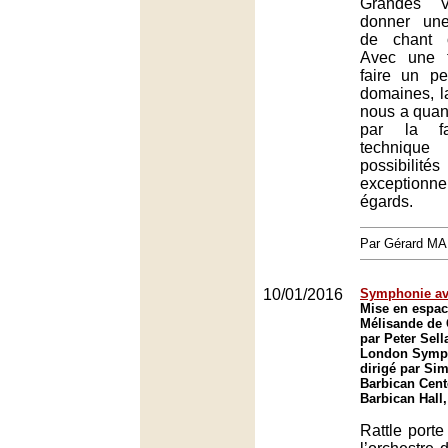
Grandes 
donner une
de chant o
Avec une 
faire un p
domaines, l
nous a qua
par la fa
techniqu
possibili
exceptionn
égards.
Par Gérard M
10/01/2016
Symphonie av
Mise en espac
Mélisande de
par Peter Sell
London Symph
dirigé par Sim
Barbican Cent
Barbican Hall
Rattle port