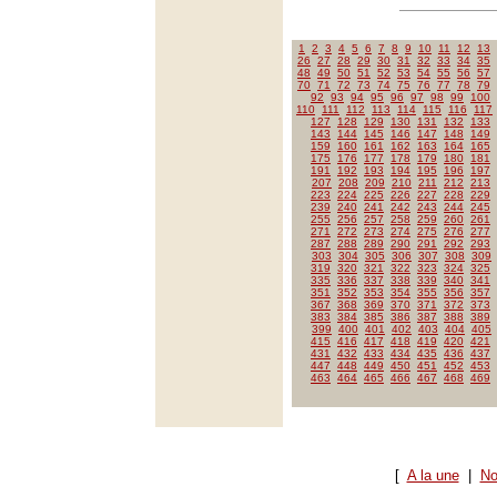
1
2
3
4
5
6
7
8
9
10
11
12
13
26
27
28
29
30
31
32
33
34
35
48
49
50
51
52
53
54
55
56
57
70
71
72
73
74
75
76
77
78
79
92
93
94
95
96
97
98
99
100
110
111
112
113
114
115
116
117
127
128
129
130
131
132
133
143
144
145
146
147
148
149
159
160
161
162
163
164
165
175
176
177
178
179
180
181
191
192
193
194
195
196
197
207
208
209
210
211
212
213
223
224
225
226
227
228
229
239
240
241
242
243
244
245
255
256
257
258
259
260
261
271
272
273
274
275
276
277
287
288
289
290
291
292
293
303
304
305
306
307
308
309
319
320
321
322
323
324
325
335
336
337
338
339
340
341
351
352
353
354
355
356
357
367
368
369
370
371
372
373
383
384
385
386
387
388
389
399
400
401
402
403
404
405
415
416
417
418
419
420
421
431
432
433
434
435
436
437
447
448
449
450
451
452
453
463
464
465
466
467
468
469
[
A la une
|
No