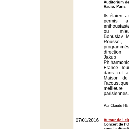
Auditorium de
Radio, Paris
Ils étaient a
permis 
enthousias
ou mieu
Bohuslav Ma
Roussel, 
programm
direction
Jakub 
Phiharmon
France le
dans cet a
Maison de
l’acoustiqu
meilleur
parisiennes.
Par Claude H
07/01/2016
Autour de Lei
Concert de l’O
sous la direct