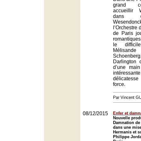
grand c
accueillir
dans d
Wesendo
l’Orchestre 
de Paris jo
romantiques
le diffici
Mélisan
Schoenbe
Darlington 
d’une main
intéress
délicatess
force.
Par Vincent G
08/12/2015
Enfer et damn
Nouvelle prod
Damnation de 
dans une mise
Hermanis et so
Philippe Jorda