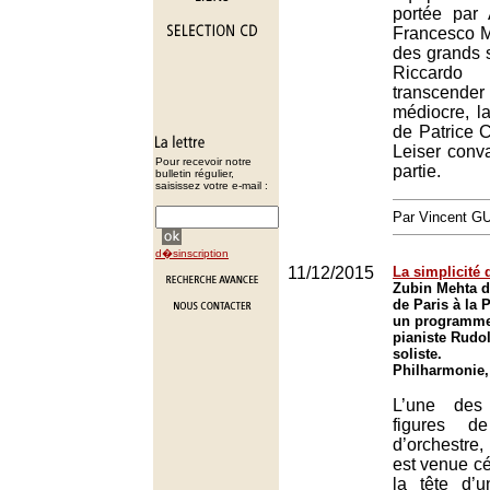
portée par
Francesco M
des grands s
Riccardo 
transcend
médiocre, l
de Patrice 
Leiser conv
Pour recevoir notre
partie.
bulletin régulier,
saisissez votre e-mail :
Par Vincent G
d�sinscription
11/12/2015
La simplicité 
Zubin Mehta di
de Paris à la
un programme
pianiste Rudo
soliste.
Philharmonie,
L’une des
figures de
d’orchestr
est venue c
la tête d’