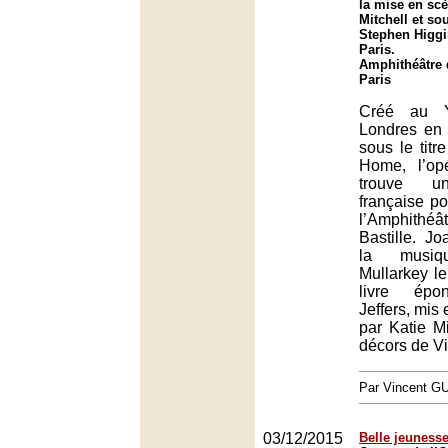
la mise en scè
Mitchell et so
Stephen Higgi
Paris.
Amphithéâtre d
Paris
Créé au 
Londres en
sous le tit
Home, l’op
trouve un
française po
l’Amphithé
Bastille. J
la musi
Mullarkey le 
livre épon
Jeffers, mis
par Katie M
décors de Vi
Par Vincent G
03/12/2015
Belle jeuness