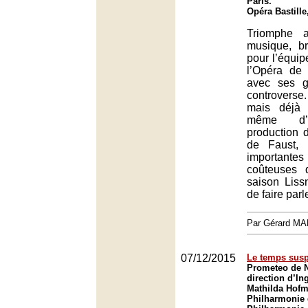
Paris.
Opéra Bastille
Triomphe a
musique, br
pour l’équip
l’Opéra de
avec ses g
controverse
mais déjà 
même d’ex
production 
de Faust, 
importante
coûteuses 
saison Lissn
de faire parle
Par Gérard M
07/12/2015
Le temps sus
Prometeo de 
direction d’I
Mathilda Hofm
Philharmonie 