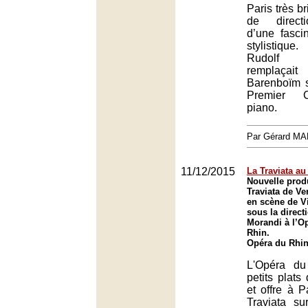
Paris très br
de directi
d’une fasci
stylistiqu
Rudolf 
remplaç
Barenboïm s
Premier C
piano.
Par Gérard M
11/12/2015
La Traviata au
Nouvelle prod
Traviata de V
en scène de V
sous la direct
Morandi à l’O
Rhin.
Opéra du Rhin
L'Opéra du
petits plats
et offre à P
Traviata s