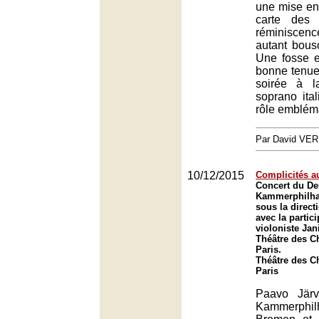
une mise en
carte des 
réminiscen
autant bous
Une fosse e
bonne tenue
soirée à l
soprano ita
rôle emblém
Par David VE
10/12/2015
Complicités 
Concert du De
Kammerphilh
sous la direct
avec la partici
violoniste Jan
Théâtre des C
Paris.
Théâtre des C
Paris
Paavo Järv
Kammerphil