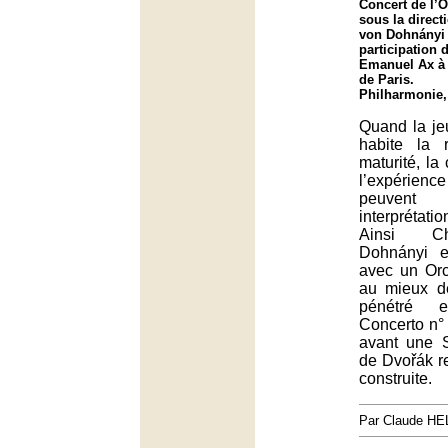
Concert de l’O
sous la direct
von Dohnányi 
participation 
Emanuel Ax à 
de Paris.
Philharmonie,
Quand la j
habite la 
maturité, la
l’expérienc
peuvent
interprétati
Ainsi Ch
Dohnányi e
avec un Orc
au mieux d
pénétré e
Concerto n°
avant une 
de Dvořák 
construite.
Par Claude H