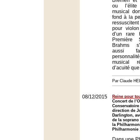
Bremen et 
ou l’élit
musical don
fond à la per
ressuscite
pour violo
d’un rare 
Première 
Brahms s’
aussi fa
personnalité
musical ré
d’acuité que
Par Claude H
08/12/2015
Reine pour to
Concert de l’
Conservatoire 
direction de 
Darlington, av
de la soprano
la Philharmoni
Philharmonie 
Dans une Ph