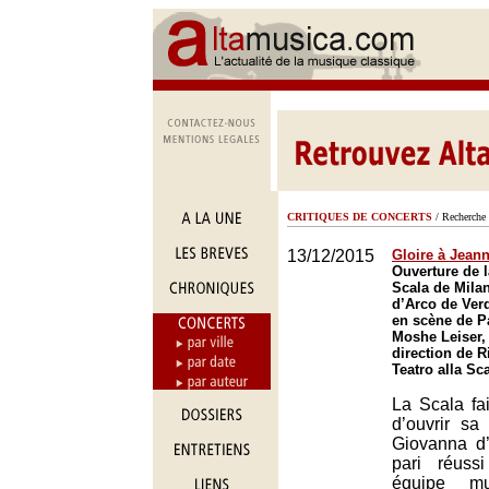
CRITIQUES DE CONCERTS
/ Recherche 
13/12/2015
Gloire à Jeann
Ouverture de l
Scala de Mila
d’Arco de Ver
en scène de Pa
Moshe Leiser, 
direction de R
Teatro alla Sc
La Scala fai
d’ouvrir sa
Giovanna d’
pari réuss
équipe mus