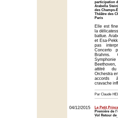
participation d
Arabella Stei
des Champs-Él
Théâtre des C
Paris
Elle est fin
la délicates
battue. Arab
et Esa-Pekk
pas inter
Concerto p
Brahms.
Symphon
Beethoven, 
attitré du
Orchestra en
accords
cravache inf
Par Claude H
04/12/2015
Le Petit Princ
Première de l
Vol Retour de