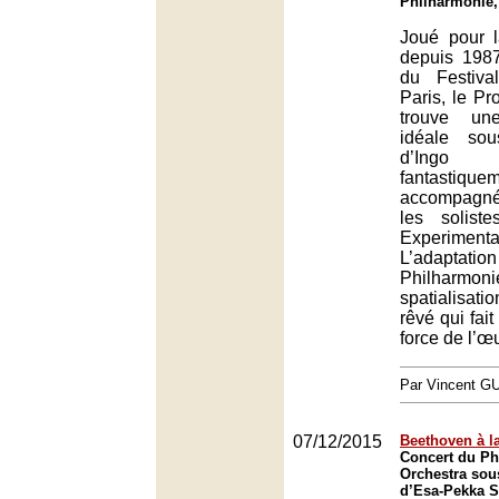
Philharmonie,
Joué pour l
depuis 198
du Festiva
Paris, le P
trouve une
idéale sou
d’Ingo 
fantastique
accompagné
les solis
Experimenta
L’adapt
Philharm
spatialisati
rêvé qui fait
force de l’œ
Par Vincent G
07/12/2015
Beethoven à l
Concert du Ph
Orchestra sous
d’Esa-Pekka S