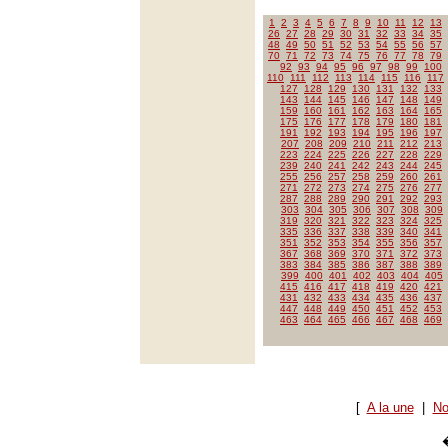
1
2
3
4
5
6
7
8
9
10
11
12
13
26
27
28
29
30
31
32
33
34
35
48
49
50
51
52
53
54
55
56
57
70
71
72
73
74
75
76
77
78
79
92
93
94
95
96
97
98
99
100
110
111
112
113
114
115
116
117
127
128
129
130
131
132
133
143
144
145
146
147
148
149
159
160
161
162
163
164
165
175
176
177
178
179
180
181
191
192
193
194
195
196
197
207
208
209
210
211
212
213
223
224
225
226
227
228
229
239
240
241
242
243
244
245
255
256
257
258
259
260
261
271
272
273
274
275
276
277
287
288
289
290
291
292
293
303
304
305
306
307
308
309
319
320
321
322
323
324
325
335
336
337
338
339
340
341
351
352
353
354
355
356
357
367
368
369
370
371
372
373
383
384
385
386
387
388
389
399
400
401
402
403
404
405
415
416
417
418
419
420
421
431
432
433
434
435
436
437
447
448
449
450
451
452
453
463
464
465
466
467
468
469
[
A la une
|
No