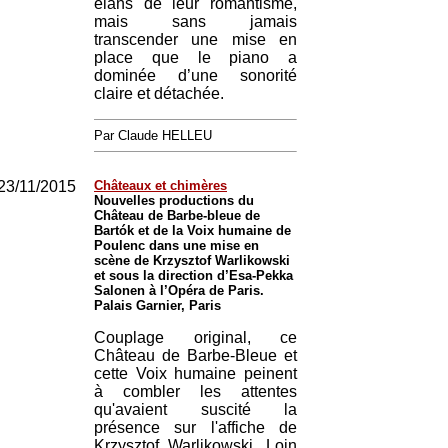
élans de leur romantisme,
mais sans jamais
transcender une mise en
place que le piano a
dominée d’une sonorité
claire et détachée.
Par Claude HELLEU
23/11/2015
Châteaux et chimères
Nouvelles productions du
Château de Barbe-bleue de
Bartók et de la Voix humaine de
Poulenc dans une mise en
scène de Krzysztof Warlikowski
et sous la direction d’Esa-Pekka
Salonen à l’Opéra de Paris.
Palais Garnier, Paris
Couplage original, ce
Château de Barbe-Bleue et
cette Voix humaine peinent
à combler les attentes
qu'avaient suscité la
présence sur l'affiche de
Krzysztof Warlikowski. Loin