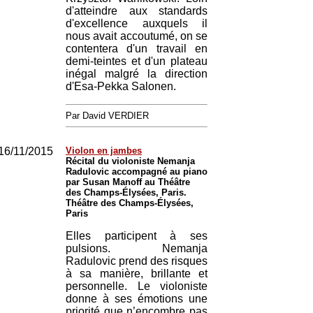
d'atteindre aux standards
d'excellence auxquels il
nous avait accoutumé, on se
contentera d'un travail en
demi-teintes et d'un plateau
inégal malgré la direction
d'Esa-Pekka Salonen.
Par David VERDIER
16/11/2015
Violon en jambes
Récital du violoniste Nemanja
Radulovic accompagné au piano
par Susan Manoff au Théâtre
des Champs-Élysées, Paris.
Théâtre des Champs-Élysées,
Paris
Elles participent à ses
pulsions. Nemanja
Radulovic prend des risques
à sa manière, brillante et
personnelle. Le violoniste
donne à ses émotions une
priorité que n’encombre pas