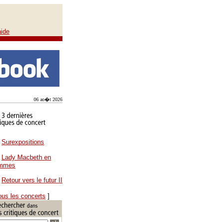
aide
06 ao�t 2026
Surexpositions
Lady Macbeth en
ammes
Retour vers le futur II
ous les concerts
]