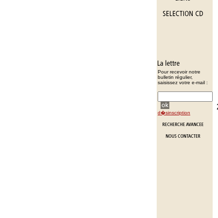
Pour recevoir notre
bulletin régulier,
saisissez votre e-mail :
d�sinscription