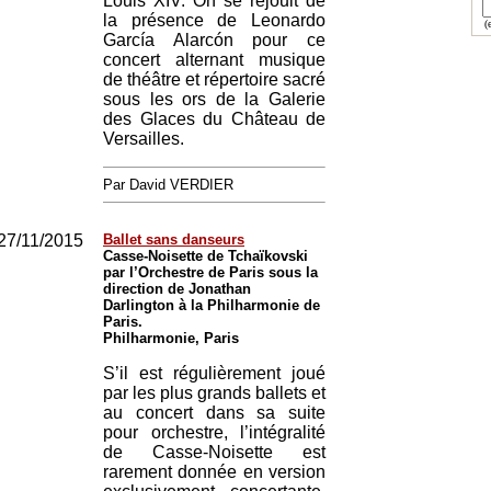
Louis XIV. On se réjouit de
la présence de Leonardo
(e
García Alarcón pour ce
concert alternant musique
de théâtre et répertoire sacré
sous les ors de la Galerie
des Glaces du Château de
Versailles.
Par David VERDIER
27/11/2015
Ballet sans danseurs
Casse-Noisette de Tchaïkovski
par l’Orchestre de Paris sous la
direction de Jonathan
Darlington à la Philharmonie de
Paris.
Philharmonie, Paris
S’il est régulièrement joué
par les plus grands ballets et
au concert dans sa suite
pour orchestre, l’intégralité
de Casse-Noisette est
rarement donnée en version