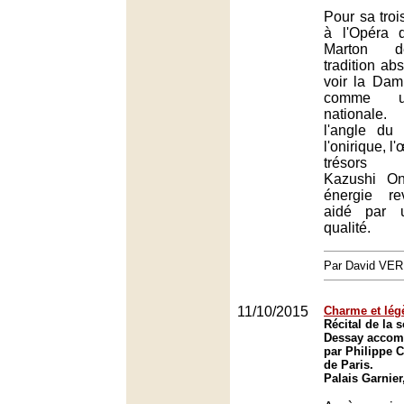
Pour sa troi
à l'Opéra 
Marton dé
tradition ab
voir la Dam
comme un
nationale.
l'angle du
l'onirique, l
trésors i
Kazushi On
énergie re
aidé par 
qualité.
Par David VE
11/10/2015
Charme et lég
Récital de la 
Dessay accom
par Philippe C
de Paris.
Palais Garnier