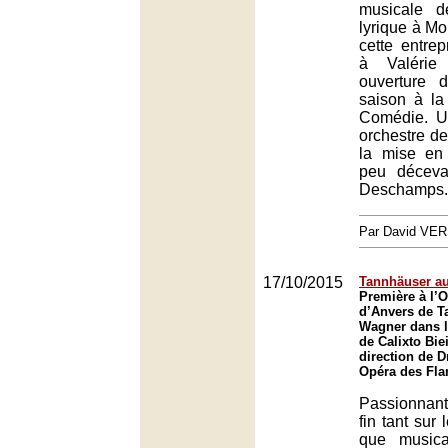
musicale d
lyrique à Mon
cette entre
à Valérie
ouverture 
saison à la
Comédie. U
orchestre de
la mise en
peu déceva
Deschamps.
Par David VE
17/10/2015
Tannhäuser au
Première à l’
d’Anvers de T
Wagner dans l
de Calixto Bie
direction de D
Opéra des Fla
Passionnan
fin tant sur
que musica