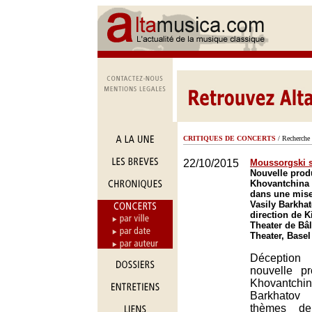
CRITIQUES DE CONCERTS
/ Recherche 
22/10/2015
Moussorgski 
Nouvelle prod
Khovantchina
dans une mise
Vasily Barkhat
direction de Ki
Theater de Bâl
Theater, Basel
Déceptio
nouvelle p
Khovantchin
Barkhatov
thèmes de