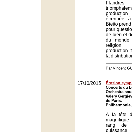
Fland
triomphalem
production
étrennée à
Bieito prend 
pour questio
de bien et d
du monde 
religio
production 
la distributio
Par Vincent G
17/10/2015
Érosion symp
Concerts du 
Orchestra sous
Valery Gergie
de Paris.
Philharmonie,
À la tête 
magnifique
rang de c
puissance