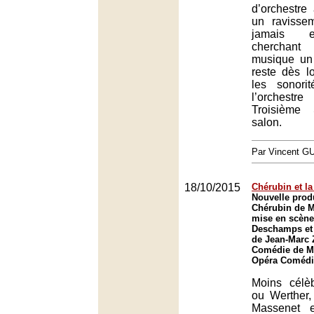
d’orchestre
un ravisse
jamais ef
cherchan
musique un
reste dès l
les sonori
l’orchest
Troisième
salon.
Par Vincent G
18/10/2015
Chérubin et la 
Nouvelle prod
Chérubin de 
mise en scène 
Deschamps et 
de Jean-Marc Z
Comédie de Mo
Opéra Comédie
Moins célè
ou Werther,
Massenet e