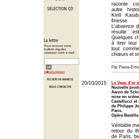
raconte co
autre hist
Kirill Kara
finesse 
L’absence d
résulte e
Quelques ch
à tirer leu
Pour recevoir notre
tout comme
bulletin régulier,
saisissez votre e-mail :
chœurs et o
Par Pierre-E
d�sinscription
20/10/2015
Le Veau d’or e
Nouvelle prod
Aaron de Sch
mise en scèn
Castellucci et
de Philippe Jo
Paris.
Opéra Bastille
Véritable ma
retour du t
de Paris, b