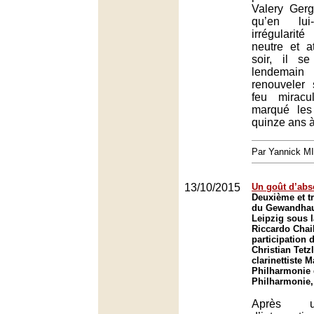
Valery Gerg
qu’en lui
irrégularit
neutre et a
soir, il s
lendemain
renouveler
feu miracu
marqué les
quinze ans 
Par Yannick M
13/10/2015
Un goût d’abs
Deuxième et t
du Gewandhau
Leipzig sous l
Riccardo Chail
participation 
Christian Tetzl
clarinettiste M
Philharmonie 
Philharmonie,
Après u