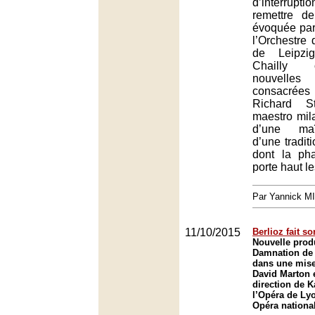
d’interru
remettre de
évoquée pa
l’Orchestr
de Leipzi
Chailly 
nouvell
consacrée
Richard S
maestro mila
d’une maî
d’une tradi
dont la ph
porte haut l
Par Yannick M
11/10/2015
Berlioz fait s
Nouvelle prod
Damnation de 
dans une mise
David Marton e
direction de 
l’Opéra de Ly
Opéra nationa