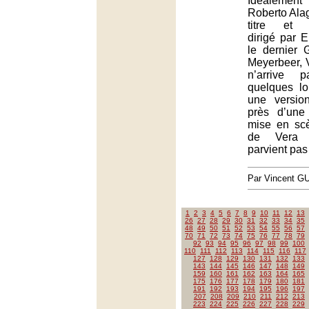
Idéaleme
Roberto Alag
titre et m
dirigé par 
le dernier
Meyerbeer,
n’arrive 
quelques l
une versio
près d’une
mise en scè
de Vera 
parvient pas 
Par Vincent G
1
2
3
4
5
6
7
8
9
10
11
12
13
26
27
28
29
30
31
32
33
34
35
48
49
50
51
52
53
54
55
56
57
70
71
72
73
74
75
76
77
78
79
92
93
94
95
96
97
98
99
100
110
111
112
113
114
115
116
117
127
128
129
130
131
132
133
143
144
145
146
147
148
149
159
160
161
162
163
164
165
175
176
177
178
179
180
181
191
192
193
194
195
196
197
207
208
209
210
211
212
213
223
224
225
226
227
228
229