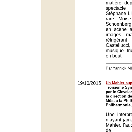
matière dep
spectacle
Stéphane Li
rare Moïs
Schoenberg
en scène a
images ma
réfrigér
Castellucci
musique tr
en bout.
Par Yannick M
19/10/2015
Un Mahler sup
Troisième Sy
par le Clevel
la direction d
Möst à la Phil
Philharmonie,
Une interpr
n’ayant jama
Mahler, l’au
de dém