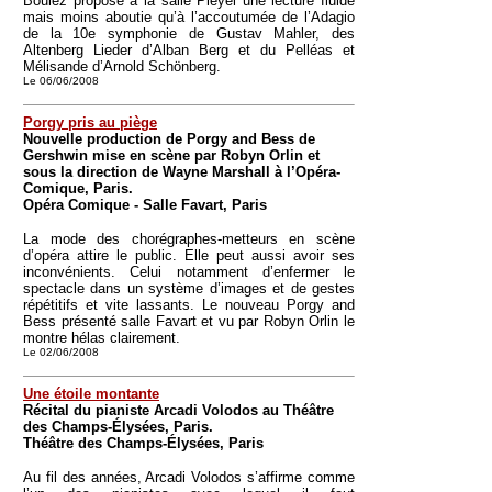
Boulez propose à la salle Pleyel une lecture fluide
mais moins aboutie qu’à l’accoutumée de l’Adagio
de la 10e symphonie de Gustav Mahler, des
Altenberg Lieder d’Alban Berg et du Pelléas et
Mélisande d’Arnold Schönberg.
Le 06/06/2008
Porgy pris au piège
Nouvelle production de Porgy and Bess de
Gershwin mise en scène par Robyn Orlin et
sous la direction de Wayne Marshall à l’Opéra-
Comique, Paris.
Opéra Comique - Salle Favart, Paris
La mode des chorégraphes-metteurs en scène
d’opéra attire le public. Elle peut aussi avoir ses
inconvénients. Celui notamment d’enfermer le
spectacle dans un système d’images et de gestes
répétitifs et vite lassants. Le nouveau Porgy and
Bess présenté salle Favart et vu par Robyn Orlin le
montre hélas clairement.
Le 02/06/2008
Une étoile montante
Récital du pianiste Arcadi Volodos au Théâtre
des Champs-Élysées, Paris.
Théâtre des Champs-Élysées, Paris
Au fil des années, Arcadi Volodos s’affirme comme