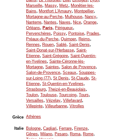
,
,
,
Marseille
Massy
Metz
Monêtier-les-
,
,
,
Bains
Montfort L'Amaury
Montpellier
,
,
,
Mortagne-au-Perche
Mulhouse
Nancy
,
,
,
,
,
Nanterre
Nantes
Naves
Nice
Orange
,
,
,
Orléans
Paris
Périgueux
,
,
,
,
Pervenchères
Poissy
Pontoise
Prades
,
,
,
Préaux-du-Perche
Quimper
Reims
,
,
,
,
Rennes
Rouen
Sablé
Saint-Denis
,
Saint-Donat-sur-l'Herbasse
Saint-
,
,
Etienne
Saint-Grégoire
Saint-Quentin-
,
en-Yvelines
Sainte-Céronne-lès-
,
,
,
Mortagne
Saintes
Salon de Provence
,
,
Salon-de-Provence
Sceaux
Souppes-
,
,
,
sur-Loing (77)
St Denis
St-Claude
St-
,
,
Etienne
St-Quentin-en-Yvelines
,
,
Strasbourg
Theizé-en-Beaujolais
,
,
,
,
Toulon
Toulouse
Tourcoing
Tours
,
,
,
Versailles
Vézelay
Villefavard
,
,
Villepinte
Villeurbanne
Vitrolles
Athènes
Grèce
,
,
,
,
Italie
Bologne
Cagliari
Ferrare
Firenze
,
,
,
,
,
Gênes
Milano
Pesaro
Roma
Rome