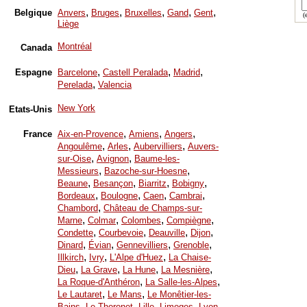
,
,
,
,
,
Belgique
Anvers
Bruges
Bruxelles
Gand
Gent
(e
Liège
Montréal
Canada
,
,
,
Espagne
Barcelone
Castell Peralada
Madrid
,
Perelada
Valencia
New York
Etats-Unis
,
,
,
France
Aix-en-Provence
Amiens
Angers
,
,
,
Angoulême
Arles
Aubervilliers
Auvers-
,
,
sur-Oise
Avignon
Baume-les-
,
,
Messieurs
Bazoche-sur-Hoesne
,
,
,
,
Beaune
Besançon
Biarritz
Bobigny
,
,
,
,
Bordeaux
Boulogne
Caen
Cambrai
,
Chambord
Château de Champs-sur-
,
,
,
,
Marne
Colmar
Colombes
Compiègne
,
,
,
,
Condette
Courbevoie
Deauville
Dijon
,
,
,
,
Dinard
Évian
Gennevilliers
Grenoble
,
,
,
Illkirch
Ivry
L'Alpe d'Huez
La Chaise-
,
,
,
,
Dieu
La Grave
La Hune
La Mesnière
,
,
La Roque-d'Anthéron
La Salle-les-Alpes
,
,
Le Lautaret
Le Mans
Le Monêtier-les-
,
,
,
,
,
Bains
Le Thoronet
Lille
Limoges
Lyon