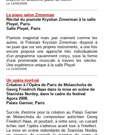
Le 13/06/2008
Le piano selon Zimerman
Récital du pianiste Krystian Zimerman à la salle
Pleyel, Paris.
Salle Pleyel, Paris
Pianiste magistral mais pas vraiment comme les
autres, le Polonais Krystian Zimerman, disposé à
ne jouer que sur ses propres instruments, a une fois
encore proposé une approche très individualisée
d’un programme savamment conçu, sous la forme
d’une promenade musicale à travers les siècles.
Une expérience unique à la salle Pleyel.
Le 11/06/2008
Un opéra mort-né
Création à l’Opéra de Paris de Melancholia de
Georg Friedrich Haas dans la mise en scène de
Stanislas Nordey, dans le cadre du festival
Agora 2008.
Palais Garnier, Paris
Succès d'estime pour la création au Palais Garnier
de Melancholia du compositeur autrichien Georg
Friedrich Haas, et pourtant, à notre sens, un cuisant
échec tant l’opéra s'adresse avant tout à l'intellect.
La mise en scène redondante de Stanislas Nordey
en aggrave de surcroît le manque de corps et