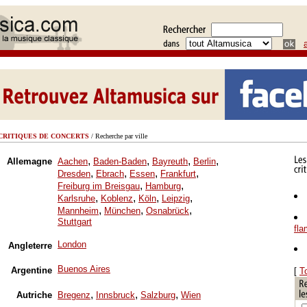
CRITIQUES DE CONCERTS
/ Recherche par ville
,
,
,
,
Allemagne
Aachen
Baden-Baden
Bayreuth
Berlin
,
,
,
,
Dresden
Ebrach
Essen
Frankfurt
,
,
Freiburg im Breisgau
Hamburg
,
,
,
,
Karlsruhe
Koblenz
Köln
Leipzig
,
,
,
Mannheim
München
Osnabrück
Stuttgart
fl
London
Angleterre
Buenos Aires
Argentine
[
T
,
,
,
Autriche
Bregenz
Innsbruck
Salzburg
Wien