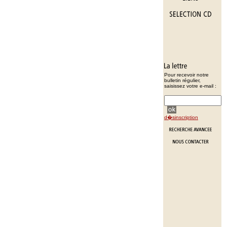
Pour recevoir notre
bulletin régulier,
saisissez votre e-mail :
d�sinscription