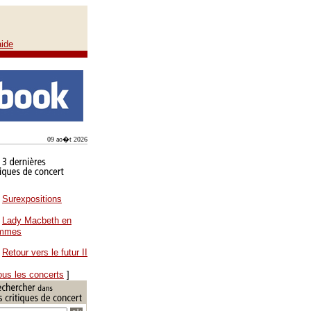
aide
09 ao�t 2026
Surexpositions
Lady Macbeth en
ammes
Retour vers le futur II
ous les concerts
]