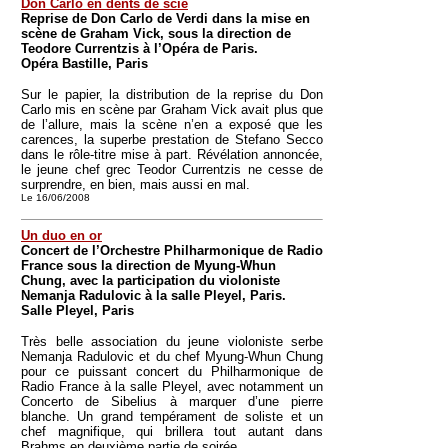
Don Carlo en dents de scie
Reprise de Don Carlo de Verdi dans la mise en
scène de Graham Vick, sous la direction de
Teodore Currentzis à l’Opéra de Paris.
Opéra Bastille, Paris
Sur le papier, la distribution de la reprise du Don
Carlo mis en scène par Graham Vick avait plus que
de l’allure, mais la scène n’en a exposé que les
carences, la superbe prestation de Stefano Secco
dans le rôle-titre mise à part. Révélation annoncée,
le jeune chef grec Teodor Currentzis ne cesse de
surprendre, en bien, mais aussi en mal.
Le 16/06/2008
Un duo en or
Concert de l’Orchestre Philharmonique de Radio
France sous la direction de Myung-Whun
Chung, avec la participation du violoniste
Nemanja Radulovic à la salle Pleyel, Paris.
Salle Pleyel, Paris
Très belle association du jeune violoniste serbe
Nemanja Radulovic et du chef Myung-Whun Chung
pour ce puissant concert du Philharmonique de
Radio France à la salle Pleyel, avec notamment un
Concerto de Sibelius à marquer d’une pierre
blanche. Un grand tempérament de soliste et un
chef magnifique, qui brillera tout autant dans
Brahms en deuxième partie de soirée.