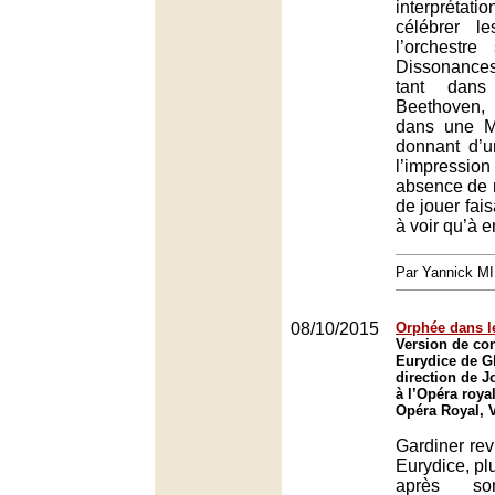
interprétat
célébrer l
l’orchestr
Dissonance
tant dan
Beethoven,
dans une M
donnant d’u
l’impressi
absence de r
de jouer fais
à voir qu’à e
Par Yannick M
08/10/2015
Orphée dans le
Version de con
Eurydice de G
direction de J
à l’Opéra royal
Opéra Royal, V
Gardiner rev
Eurydice, pl
après son