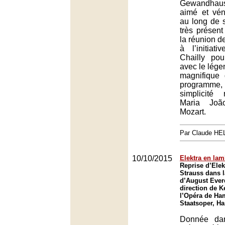
Gewandhau
aimé et vén
au long de 
très présent
la réunion 
à l’initiat
Chailly po
avec le lége
magnifique
programme,
simplicité
Maria Joã
Mozart.
Par Claude H
10/10/2015
Elektra en la
Reprise d’Elek
Strauss dans 
d’August Ever
direction de 
l’Opéra de Ha
Staatsoper, H
Donnée da