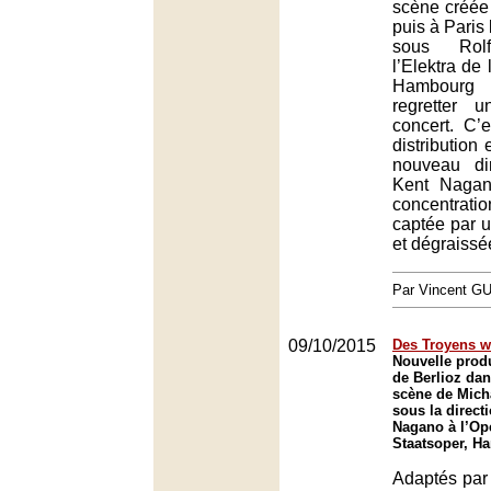
scène créée
puis à Paris
sous Rolf
l’Elektra de
Hambourg f
regretter 
concert. C’
distribution 
nouveau di
Kent Nagan
concentrat
captée par u
et dégraissé
Par Vincent G
09/10/2015
Des Troyens w
Nouvelle prod
de Berlioz da
scène de Mich
sous la direct
Nagano à l’Op
Staatsoper, H
Adaptés par