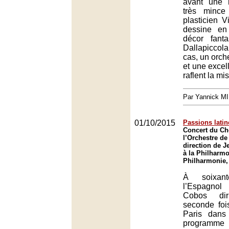
avant une 
très mince
plasticien 
dessine en
décor fant
Dallapiccol
cas, un orch
et une excell
raflent la mi
Par Yannick M
01/10/2015
Passions latin
Concert du Ch
l’Orchestre de
direction de 
à la Philharmo
Philharmonie,
À soixant
l’Espagno
Cobos di
seconde foi
Paris dans
programme 