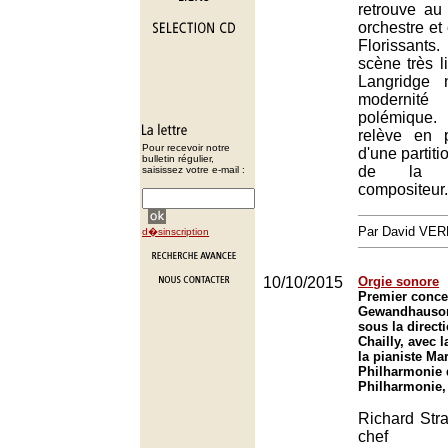
retrouve a
orchestre et
Florissant
scène très 
Langridge 
modernit
polémique
relève en p
Pour recevoir notre
d'une partit
bulletin régulier,
de la m
saisissez votre e-mail :
compositeur.
Par David VE
d�sinscription
10/10/2015
Orgie sonore
Premier conce
Gewandhausor
sous la direct
Chailly, avec l
la pianiste Mar
Philharmonie 
Philharmonie,
Richard Str
che