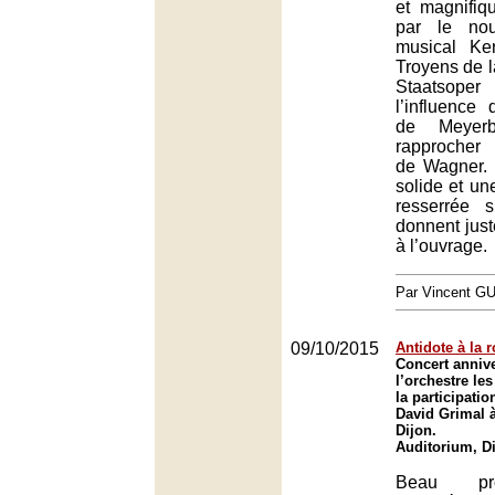
et magnifiq
par le nou
musical Ke
Troyens de 
Staatsope
l’influence
de Meyer
rapprocher
de Wagner. 
solide et u
resserrée 
donnent just
à l’ouvrage.
Par Vincent G
09/10/2015
Antidote à la r
Concert annive
l’orchestre le
la participatio
David Grimal 
Dijon.
Auditorium, D
Beau pr