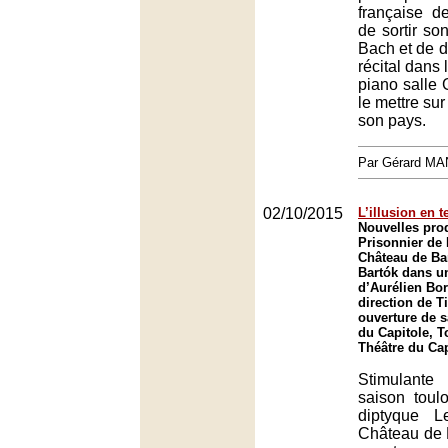
française de
de sortir so
Bach et de d
récital dans 
piano salle
le mettre su
son pays.
Par Gérard M
02/10/2015
L’illusion en 
Nouvelles pro
Prisonnier de 
Château de Ba
Bartók dans u
d’Aurélien Bor
direction de T
ouverture de s
du Capitole, T
Théâtre du Cap
Stimulante
saison toul
diptyque L
Château de 