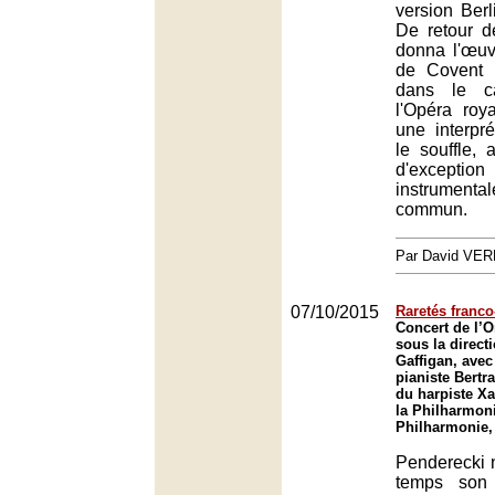
version Berl
De retour d
donna l'œuv
de Covent G
dans le c
l'Opéra roy
une interpr
le souffle,
d'exceptio
instrumen
commun.
Par David VE
07/10/2015
Raretés franc
Concert de l’O
sous la direct
Gaffigan, avec
pianiste Bert
du harpiste Xa
la Philharmoni
Philharmonie,
Penderecki n
temps son 