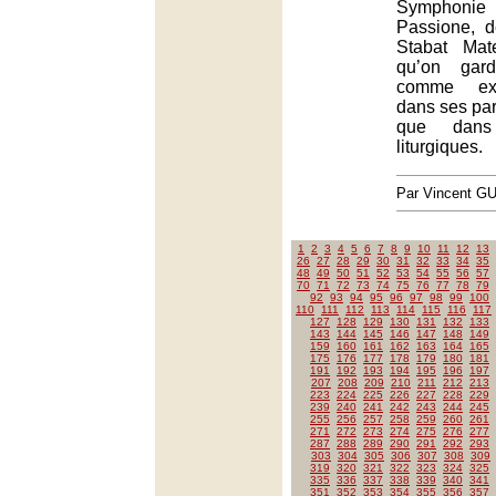
Symphonie 
Passione, 
Stabat Mat
qu’on gard
comme exe
dans ses par
que dans
liturgiques.
Par Vincent G
1
2
3
4
5
6
7
8
9
10
11
12
13
26
27
28
29
30
31
32
33
34
35
48
49
50
51
52
53
54
55
56
57
70
71
72
73
74
75
76
77
78
79
92
93
94
95
96
97
98
99
100
110
111
112
113
114
115
116
117
127
128
129
130
131
132
133
143
144
145
146
147
148
149
159
160
161
162
163
164
165
175
176
177
178
179
180
181
191
192
193
194
195
196
197
207
208
209
210
211
212
213
223
224
225
226
227
228
229
239
240
241
242
243
244
245
255
256
257
258
259
260
261
271
272
273
274
275
276
277
287
288
289
290
291
292
293
303
304
305
306
307
308
309
319
320
321
322
323
324
325
335
336
337
338
339
340
341
351
352
353
354
355
356
357