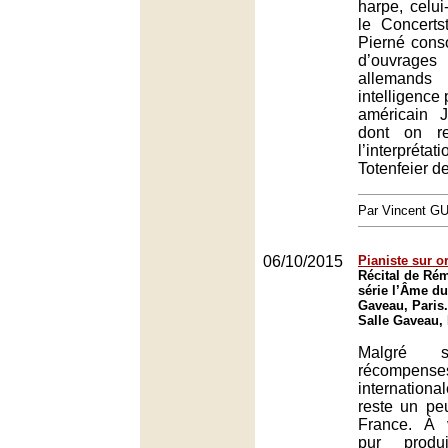
harpe, celui
le Concerts
Pierné cons
d’ouvra
allemands
intelligence 
américain 
dont on re
l’interpré
Totenfeier d
Par Vincent G
06/10/2015
Pianiste sur or
Récital de Rém
série l’Âme du
Gaveau, Paris.
Salle Gaveau, 
Malgré s
récompense
internationa
reste un p
France. À 
pur produ