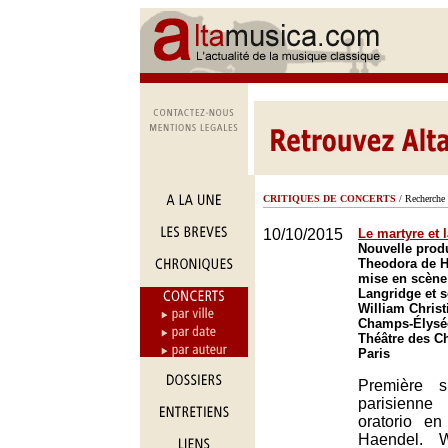
CRITIQUES DE CONCERTS
/ Recherche 
10/10/2015
Le martyre et l
Nouvelle prod
Theodora de H
mise en scène
Langridge et s
William Christ
Champs-Élysée
Théâtre des C
Paris
Première 
parisienne
oratorio en
Haendel. W