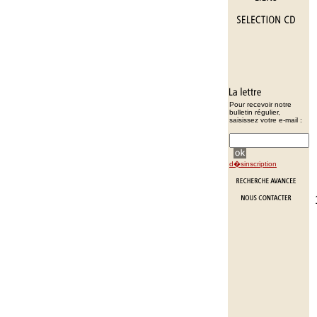
Pour recevoir notre
bulletin régulier,
saisissez votre e-mail :
d�sinscription