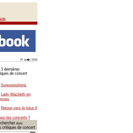
aide
07 ao�t 2026
Surexpositions
Lady Macbeth en
ammes
Retour vers le futur II
ous les concerts
]