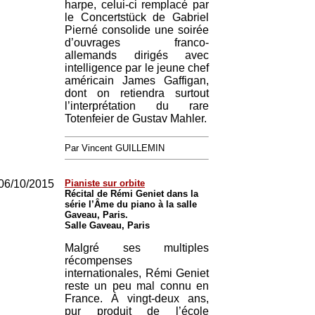
harpe, celui-ci remplacé par
le Concertstück de Gabriel
Pierné consolide une soirée
d’ouvrages franco-
allemands dirigés avec
intelligence par le jeune chef
américain James Gaffigan,
dont on retiendra surtout
l’interprétation du rare
Totenfeier de Gustav Mahler.
Par Vincent GUILLEMIN
06/10/2015
Pianiste sur orbite
Récital de Rémi Geniet dans la
série l’Âme du piano à la salle
Gaveau, Paris.
Salle Gaveau, Paris
Malgré ses multiples
récompenses
internationales, Rémi Geniet
reste un peu mal connu en
France. À vingt-deux ans,
pur produit de l’école