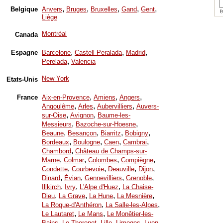
,
,
,
,
,
Belgique
Anvers
Bruges
Bruxelles
Gand
Gent
(e
Liège
Montréal
Canada
,
,
,
Espagne
Barcelone
Castell Peralada
Madrid
,
Perelada
Valencia
New York
Etats-Unis
,
,
,
France
Aix-en-Provence
Amiens
Angers
,
,
,
Angoulême
Arles
Aubervilliers
Auvers-
,
,
sur-Oise
Avignon
Baume-les-
,
,
Messieurs
Bazoche-sur-Hoesne
,
,
,
,
Beaune
Besançon
Biarritz
Bobigny
,
,
,
,
Bordeaux
Boulogne
Caen
Cambrai
,
Chambord
Château de Champs-sur-
,
,
,
,
Marne
Colmar
Colombes
Compiègne
,
,
,
,
Condette
Courbevoie
Deauville
Dijon
,
,
,
,
Dinard
Évian
Gennevilliers
Grenoble
,
,
,
Illkirch
Ivry
L'Alpe d'Huez
La Chaise-
,
,
,
,
Dieu
La Grave
La Hune
La Mesnière
,
,
La Roque-d'Anthéron
La Salle-les-Alpes
,
,
Le Lautaret
Le Mans
Le Monêtier-les-
,
,
,
,
,
Bains
Le Thoronet
Lille
Limoges
Lyon