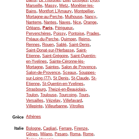
,
,
,
Marseille
Massy
Metz
Monêtier-les-
,
,
,
Bains
Montfort L'Amaury
Montpellier
,
,
,
Mortagne-au-Perche
Mulhouse
Nancy
,
,
,
,
,
Nanterre
Nantes
Naves
Nice
Orange
,
,
,
Orléans
Paris
Périgueux
,
,
,
,
Pervenchères
Poissy
Pontoise
Prades
,
,
,
Préaux-du-Perche
Quimper
Reims
,
,
,
,
Rennes
Rouen
Sablé
Saint-Denis
,
Saint-Donat-sur-l'Herbasse
Saint-
,
,
Etienne
Saint-Grégoire
Saint-Quentin-
,
en-Yvelines
Sainte-Céronne-lès-
,
,
,
Mortagne
Saintes
Salon de Provence
,
,
Salon-de-Provence
Sceaux
Souppes-
,
,
,
sur-Loing (77)
St Denis
St-Claude
St-
,
,
Etienne
St-Quentin-en-Yvelines
,
,
Strasbourg
Theizé-en-Beaujolais
,
,
,
,
Toulon
Toulouse
Tourcoing
Tours
,
,
,
Versailles
Vézelay
Villefavard
,
,
Villepinte
Villeurbanne
Vitrolles
Athènes
Grèce
,
,
,
,
Italie
Bologne
Cagliari
Ferrare
Firenze
,
,
,
,
,
Gênes
Milano
Pesaro
Roma
Rome