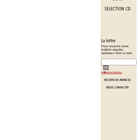
Pour recevoir notre
bulletin régulier,
saisissez votre e-mail :
d�sinscription