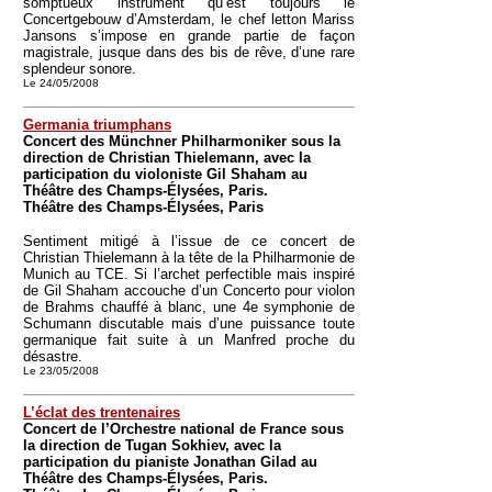
somptueux instrument qu’est toujours le
Concertgebouw d’Amsterdam, le chef letton Mariss
Jansons s’impose en grande partie de façon
magistrale, jusque dans des bis de rêve, d’une rare
splendeur sonore.
Le 24/05/2008
Germania triumphans
Concert des Münchner Philharmoniker sous la
direction de Christian Thielemann, avec la
participation du violoniste Gil Shaham au
Théâtre des Champs-Élysées, Paris.
Théâtre des Champs-Élysées, Paris
Sentiment mitigé à l’issue de ce concert de
Christian Thielemann à la tête de la Philharmonie de
Munich au TCE. Si l’archet perfectible mais inspiré
de Gil Shaham accouche d’un Concerto pour violon
de Brahms chauffé à blanc, une 4e symphonie de
Schumann discutable mais d’une puissance toute
germanique fait suite à un Manfred proche du
désastre.
Le 23/05/2008
L’éclat des trentenaires
Concert de l’Orchestre national de France sous
la direction de Tugan Sokhiev, avec la
participation du pianiste Jonathan Gilad au
Théâtre des Champs-Élysées, Paris.