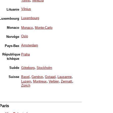
,
Torino
Venezia
Vilnius
Lituanie
Luxembourg
Luxembourg
,
Monaco
Monaco
Monte-Carlo
Oslo
Norvège
Amsterdam
Pays-Bas
République
Praha
tchèque
,
Suède
Göteborg
Stockholm
,
,
,
,
Suisse
Basel
Genève
Gstaad
Lausanne
,
,
,
,
Luzern
Montreux
Verbier
Zermatt
Zürich
Paris