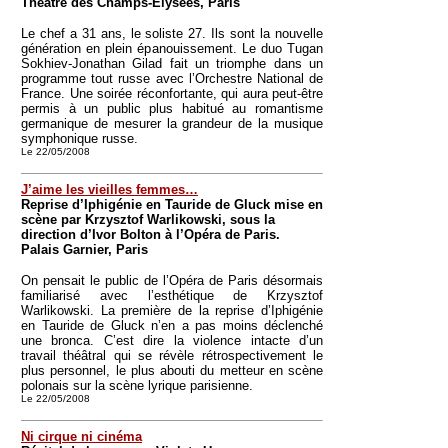
Théâtre des Champs-Élysées, Paris
Le chef a 31 ans, le soliste 27. Ils sont la nouvelle
génération en plein épanouissement. Le duo Tugan
Sokhiev-Jonathan Gilad fait un triomphe dans un
programme tout russe avec l’Orchestre National de
France. Une soirée réconfortante, qui aura peut-être
permis à un public plus habitué au romantisme
germanique de mesurer la grandeur de la musique
symphonique russe.
Le 22/05/2008
J’aime les vieilles femmes…
Reprise d’Iphigénie en Tauride de Gluck mise en
scène par Krzysztof Warlikowski, sous la
direction d’Ivor Bolton à l’Opéra de Paris.
Palais Garnier, Paris
On pensait le public de l’Opéra de Paris désormais
familiarisé avec l’esthétique de Krzysztof
Warlikowski. La première de la reprise d’Iphigénie
en Tauride de Gluck n’en a pas moins déclenché
une bronca. C’est dire la violence intacte d’un
travail théâtral qui se révèle rétrospectivement le
plus personnel, le plus abouti du metteur en scène
polonais sur la scène lyrique parisienne.
Le 22/05/2008
Ni cirque ni cinéma