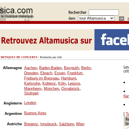
CRITIQUES DE CONCERTS
/ Recherche par ville
,
,
,
,
Allemagne
Aachen
Baden-Baden
Bayreuth
Berlin
,
,
,
,
Dresden
Ebrach
Essen
Frankfurt
,
,
Freiburg im Breisgau
Hamburg
,
,
,
,
Karlsruhe
Koblenz
Köln
Leipzig
,
,
,
Mannheim
München
Osnabrück
Stuttgart
fl
London
Angleterre
Buenos Aires
Argentine
[
T
,
,
,
Autriche
Bregenz
Innsbruck
Salzburg
Wien