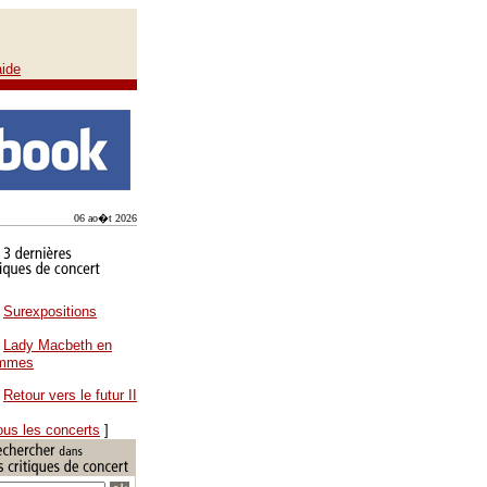
aide
06 ao�t 2026
Surexpositions
Lady Macbeth en
ammes
Retour vers le futur II
ous les concerts
]