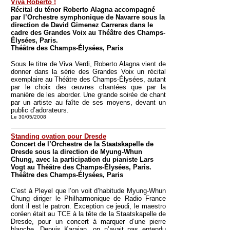
Viva Roberto !
Récital du ténor Roberto Alagna accompagné
par l’Orchestre symphonique de Navarre sous la
direction de David Gimenez Carreras dans le
cadre des Grandes Voix au Théâtre des Champs-
Élysées, Paris.
Théâtre des Champs-Élysées, Paris
Sous le titre de Viva Verdi, Roberto Alagna vient de
donner dans la série des Grandes Voix un récital
exemplaire au Théâtre des Champs-Élysées, autant
par le choix des œuvres chantées que par la
manière de les aborder. Une grande soirée de chant
par un artiste au faîte de ses moyens, devant un
public d’adorateurs.
Le 30/05/2008
Standing ovation pour Dresde
Concert de l’Orchestre de la Staatskapelle de
Dresde sous la direction de Myung-Whun
Chung, avec la participation du pianiste Lars
Vogt au Théâtre des Champs-Élysées, Paris.
Théâtre des Champs-Élysées, Paris
C’est à Pleyel que l’on voit d’habitude Myung-Whun
Chung diriger le Philharmonique de Radio France
dont il est le patron. Exception ce jeudi, le maestro
coréen était au TCE à la tête de la Staatskapelle de
Dresde, pour un concert à marquer d’une pierre
blanche. Depuis Karajan, on n’avait pas entendu