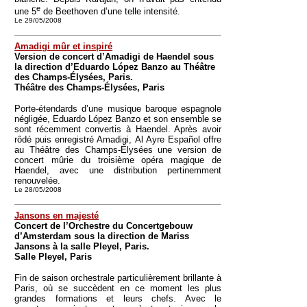
e
une 5
de Beethoven d’une telle intensité.
Le 29/05/2008
Amadigi mûr et inspiré
Version de concert d’Amadigi de Haendel sous
la direction d’Eduardo López Banzo au Théâtre
des Champs-Élysées, Paris.
Théâtre des Champs-Élysées, Paris
Porte-étendards d’une musique baroque espagnole
négligée, Eduardo López Banzo et son ensemble se
sont récemment convertis à Haendel. Après avoir
rôdé puis enregistré Amadigi, Al Ayre Español offre
au Théâtre des Champs-Élysées une version de
concert mûrie du troisième opéra magique de
Haendel, avec une distribution pertinemment
renouvelée.
Le 28/05/2008
Jansons en majesté
Concert de l’Orchestre du Concertgebouw
d’Amsterdam sous la direction de Mariss
Jansons à la salle Pleyel, Paris.
Salle Pleyel, Paris
Fin de saison orchestrale particulièrement brillante à
Paris, où se succèdent en ce moment les plus
grandes formations et leurs chefs. Avec le