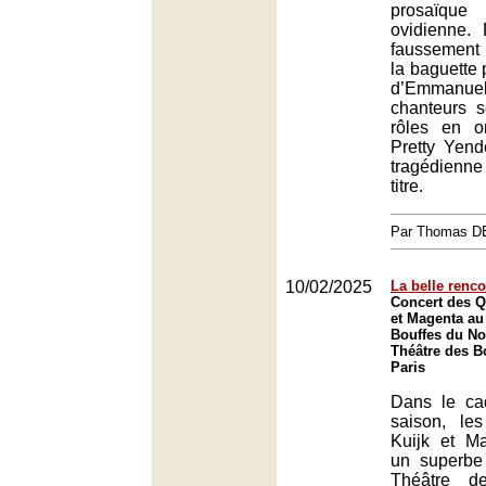
prosaïque
ovidienne.
faussement 
la baguette 
d’Emmanue
chanteurs s
rôles en or
Pretty Yend
tragédienn
titre.
Par Thomas 
10/02/2025
La belle renco
Concert des Q
et Magenta au
Bouffes du No
Théâtre des B
Paris
Dans le ca
saison, le
Kuijk et M
un superb
Théâtre d