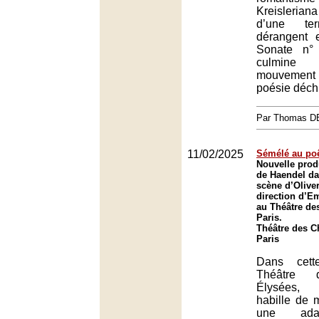
Kreisleria
d’une ter
dérangent e
Sonate n°
culmin
mouvemen
poésie déchi
Par Thomas 
11/02/2025
Sémélé au po
Nouvelle prod
de Haendel d
scène d’Olive
direction d’
au Théâtre de
Paris.
Théâtre des 
Paris
Dans cet
Théâtre 
Élysées, 
habille de 
une adap