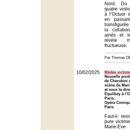
Nord. Du 
quatre viol
à l’Octuor
en passan
transfiguré
la collabor
ainés et l
révèle me
fructueuse.
Par Thomas 
10/02/2025
Médée victime
Nouvelle prod
de Cherubini 
scène de Mari
et sous la dir
Equilbey à l’
Paris.
Opéra Comique
Paris
Faut-il rev
pure victi
Marie-Eve 