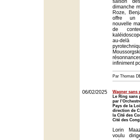
saison de
dimanche m
Roze, Benj
offre un 
nouvelle mat
de cont
kaléidosc
au-delà
pyrotechni
Moussorgski
résonnanc
infiniment p
Par Thomas 
06/02/2025
Wagner sans 
Le Ring sans 
par l’Orchestr
Pays de la Loi
direction de C
la Cité des C
Cité des Cong
Lorin Maaz
voulu diri