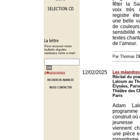
fêter la Sa
voix très
registre ét
une belle va
de couleurs 
sensibilité
textes chant
de l’amour.
Pour recevoir notre
bulletin régulier,
saisissez votre e-mail :
Par Thomas 
12/02/2025
Les méandres
d�sinscription
Récital du pi
Laloum au Th
Élysées, Paris
Théâtre des 
Paris
Adam Lal
programme
construit où
jeunesse
viennent c
une pièce 
romantisme