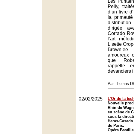
Les Puritai
Pelly, trai
d’un livre d
la primaut
distributio
dirigée av
Corrado Rov
l’art mélod
Lisette Oro
Brownlee 
amoureux co
que Rober
rappelle 
devanciers il
Par Thomas 
02/02/2025
L’Or de la tec
Nouvelle prod
Rhin de Wagn
en scène de Ca
sous la direct
Heras-Casado 
de Paris.
Opéra Bastille