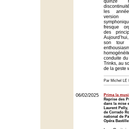
quinze 
discontinui
les anné
versio
symphoni
fresque or
des princip
Aujourd’hui,
son tour 
enthou
homogéné
conduite du
Trinks, au so
de la geste
Par Michel L
06/02/2025
Prima la musi
Reprise des Pu
dans la mise 
Laurent Pelly,
de Corrado Ro
national de Pa
Opéra Bastille