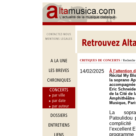
CRITIQUES DE CONCERTS
/ Recherche 
14/02/2025
À l’attention
Récital My Bl
la soprano Ap
accompagnée p
Eric Schneide
de la Cité de 
Amphithéâtre d
Musique, Pari
La sopra
Patoulidou 
complicit
l’excellent 
programme 