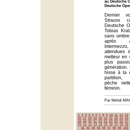
au Deutsche O
Deutsche Oper
Dernier v
Strauss c
Deutsche O
Tobias Kra
sans ombre 
après A
Intermezzo,
attendues 
metteur en 
plus pass
génération. 
hisse à la
partition, 
pèche net
féminin.
Par Mehdi MA
1
2
3
4
5
6
7
8
9
10
11
12
13
26
27
28
29
30
31
32
33
34
35
48
49
50
51
52
53
54
55
56
57
70
71
72
73
74
75
76
77
78
79
92
93
94
95
96
97
98
99
100