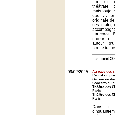
une relect
théâtrale 
mais toujour
quoi vivifie
originale de
ses dialogu
accompag
Laurence 
chœur en 
autour d’
bonne tenue
Par Florent 
09/02/2025
Au pays des 
Récital du pi
Grosvenor dan
Concerts du 
Théâtre des 
Paris.
Théâtre des 
Paris
Dans le 
cinquantiè